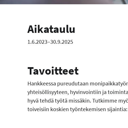
Aikataulu
1.6.2023–30.9.2025
Tavoitteet
Hankkeessa pureudutaan monipaikkatyön v
yhteisöllisyyteen, hyvinvointiin ja toimin
hyvä tehdä työtä missäkin. Tutkimme myös 
toiveisiin koskien työntekemisen sijaintia: