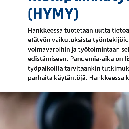
(HYMY)
Hankkeessa tuotetaan uutta tietoa 
etätyön vaikutuksista työntekijöide
voimavaroihin ja työtoimintaan se
edistämiseen. Pandemia-aika on li
työpaikoilla tarvitaankin tutkimu
parhaita käytäntöjä. Hankkeessa ke