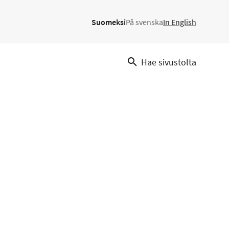
Suomeksi
På svenska
In English
Hae sivustolta