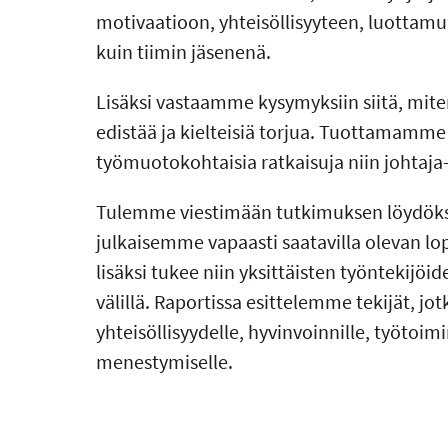
motivaatioon, yhteisöllisyyteen, luottamu
kuin tiimin jäsenenä.
Lisäksi vastaamme kysymyksiin siitä, mite
edistää ja kielteisiä torjua. Tuottamamme
työmuotokohtaisia ratkaisuja niin johtaja-,
Tulemme viestimään tutkimuksen löydöksi
julkaisemme vapaasti saatavilla olevan lo
lisäksi tukee niin yksittäisten työntekijö
välillä. Raportissa esittelemme tekijät, j
yhteisöllisyydelle, hyvinvoinnille, työtoim
menestymiselle.