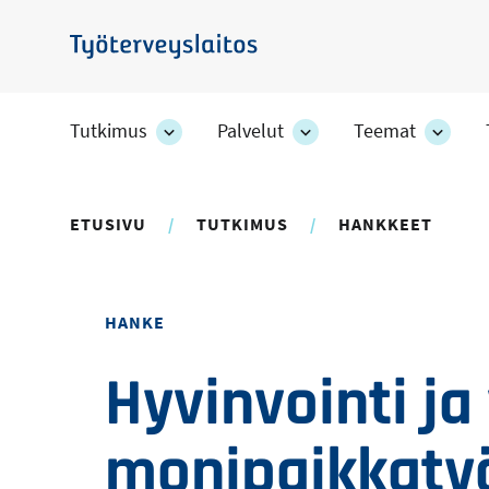
Hyppää
pääsisältöön
Työterveyslaitos
Tutkimus
Palvelut
Teemat
Tutkimus
Palvelut
Teem
-
-
-
osion
osion
osion
alakohteet
alakohteet
alako
ETUSIVU
TUTKIMUS
HANKKEET
HANKE
Hyvinvointi ja
monipaikkaty