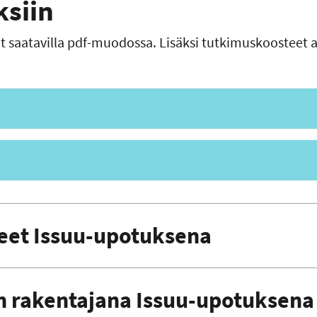
ksiin
t saatavilla pdf-muodossa. Lisäksi tutkimuskoosteet 
teet Issuu-upotuksena
en rakentajana Issuu-upotuksena