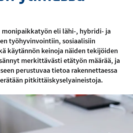
monipaikkatyön eli lähi-, hybridi- ja
n työhyvinvointiin, sosiaalisiin
kä käytännön keinoja näiden tekijöiden
sännyt merkittävästi etätyön määrää, ja
kseen perustuvaa tietoa rakennettaessa
rätään pitkittäiskyselyaineistoja.