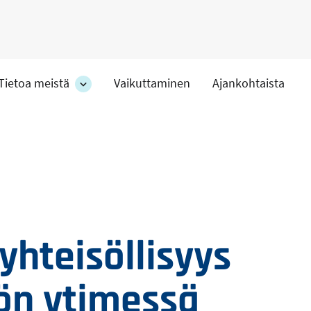
Tietoa meistä
Vaikuttaminen
Ajankohtaista
at
Tietoa
meistä
-
hteet
osion
alakohteet
 yhteisöllisyys
ön ytimessä