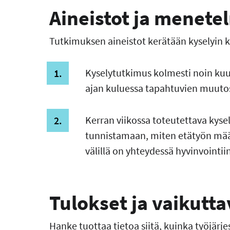
Aineistot ja menete
Tutkimuksen aineistot kerätään kyselyin k
Kyselytutkimus kolmesti noin k
ajan kuluessa tapahtuvien muutos
Kerran viikossa toteutettava kys
tunnistamaan, miten etätyön määrä
välillä on yhteydessä hyvinvointiin
Tulokset ja vaikutt
Hanke tuottaa tietoa siitä, kuinka työjärje