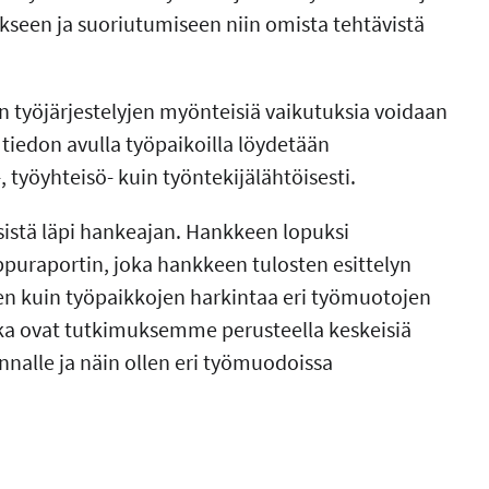
kseen ja suoriutumiseen niin omista tehtävistä
n työjärjestelyjen myönteisiä vaikutuksia voidaan
 tiedon avulla työpaikoilla löydetään
 työyhteisö- kuin työntekijälähtöisesti.
stä läpi hankeajan. Hankkeen lopuksi
ppuraportin, joka hankkeen tulosten esittelyn
iden kuin työpaikkojen harkintaa eri työmuotojen
otka ovat tutkimuksemme perusteella keskeisiä
innalle ja näin ollen eri työmuodoissa