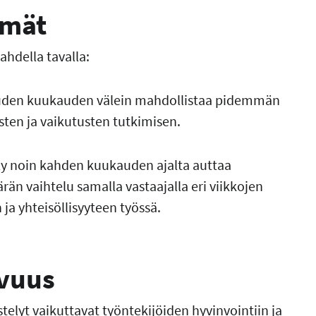
lmät
ahdella tavalla:
uuden kuukauden välein mahdollistaa pidemmän
ten ja vaikutusten tutkimisen.
ely noin kahden kuukauden ajalta auttaa
n vaihtelu samalla vastaajalla eri viikkojen
 ja yhteisöllisyyteen työssä.
avuus
stelyt vaikuttavat työntekijöiden hyvinvointiin ja