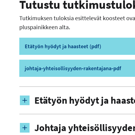
Tutustu tutkimustulo
Tutkimuksen tuloksia esittelevät koosteet ova
pluspainikkeen alta.
Etätyön hyödyt ja haasteet (pdf)
johtaja-yhteisollisyyden-rakentajana-pdf
Etätyön hyödyt ja haas
Johtaja yhteisöllisyyd