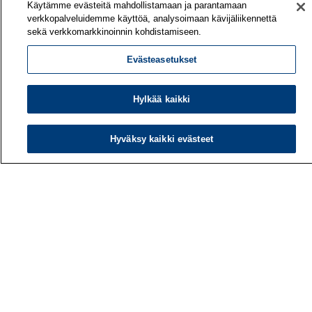
Käytämme evästeitä mahdollistamaan ja parantamaan
verkkopalveluidemme käyttöä, analysoimaan kävijäliikennettä
sekä verkkomarkkinoinnin kohdistamiseen.
Evästeasetukset
Hylkää kaikki
Työterveyslaitos
PL 40
00032 TYÖTERVEYSLAITOS
Hyväksy kaikki evästeet
Puhelin: 030 474 1 (pvm/mpm)
Yhteystiedot
Laskutustiedot
Medialle
Tietoa meistä
Avoimet työpaikat
Tilaa uutiskirje
Hae sivustolta