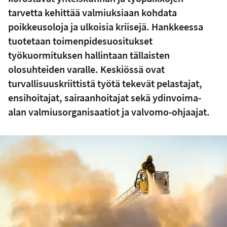
tarvetta kehittää valmiuksiaan kohdata
poikkeusoloja ja ulkoisia kriisejä. Hankkeessa
tuotetaan toimenpidesuositukset
työkuormituksen hallintaan tällaisten
olosuhteiden varalle. Keskiössä ovat
turvallisuuskriittistä työtä tekevät pelastajat,
ensihoitajat, sairaanhoitajat sekä ydinvoima-
alan valmiusorganisaatiot ja valvomo-ohjaajat.