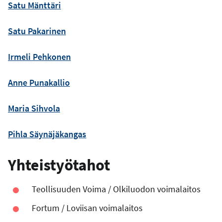
s
Satu Mänttäri
o
i
Satu Pakarinen
t
e
Irmeli Pehkonen
Anne Punakallio
Maria Sihvola
Pihla Säynäjäkangas
Yhteistyötahot
Teollisuuden Voima / Olkiluodon voimalaitos
Fortum / Loviisan voimalaitos