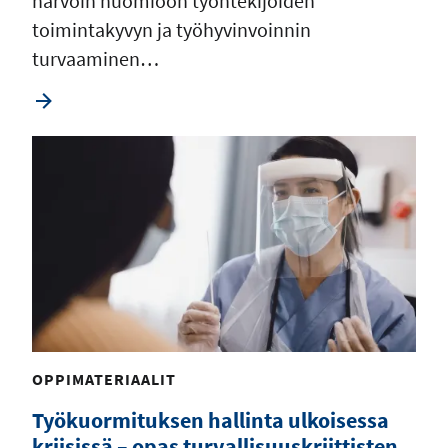
harvoin huomioon työntekijöiden
toimintakyvyn ja työhyvinvoinnin
turvaaminen…
OPPIMATERIAALIT
Työkuormituksen hallinta ulkoisessa
kriisissä – opas turvallisuuskriittisten