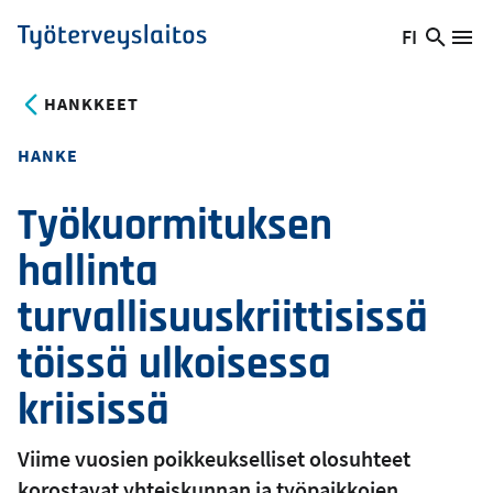
Hyppää
FI
Hae
Vaihda
Va
Työterveyslaitos
pääsisältöön
sivust
kieltä,
nykyinen
HANKKEET
kieli:
HANKE
Työkuormituksen
hallinta
turvallisuuskriittisissä
töissä ulkoisessa
kriisissä
Viime vuosien poikkeukselliset olosuhteet
korostavat yhteiskunnan ja työpaikkojen