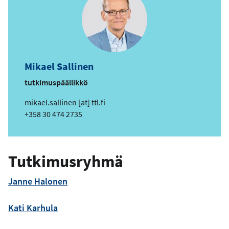
Mikael Sallinen
tutkimuspäällikkö
s
mikael.sallinen
[at]
ttl.fi
ä
Puhelin
+358 30 474 2735
h
k
ö
Tutkimusryhmä
p
o
Janne Halonen
s
t
Kati Karhula
i
o