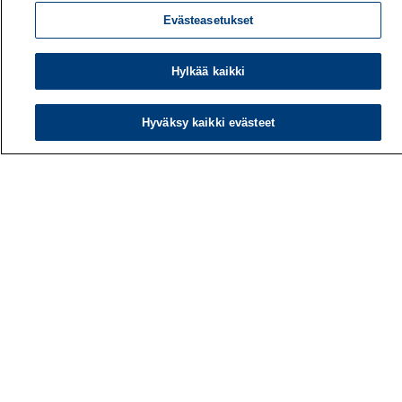
Evästeasetukset
Hylkää kaikki
Hyväksy kaikki evästeet
Työterveyslaitos
PL 40
00032 TYÖTERVEYSLAITOS
Puhelin: 030 474 1 (pvm/mpm)
Yhteystiedot
Laskutustiedot