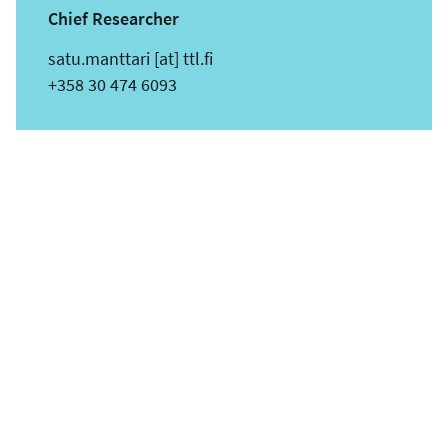
Chief Researcher
s
satu.manttari
[at]
ttl.fi
ä
Puhelin
+358 30 474 6093
h
k
ö
p
o
s
t
i
o
s
o
i
t