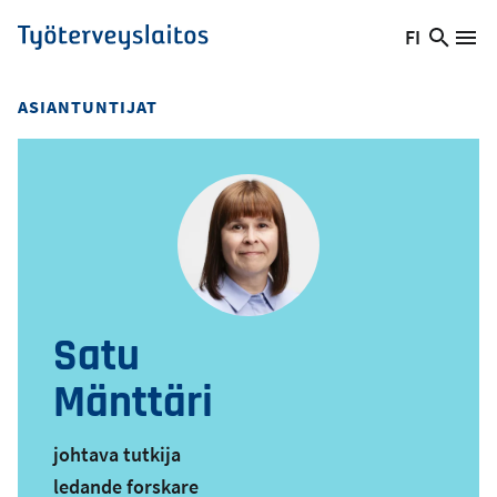
Hyppää
FI
Hae
Vaihda
Va
Työterveyslaitos
pääsisältöön
sivust
kieltä,
nykyinen
ASIANTUNTIJAT
kieli:
Satu
Mänttäri
johtava tutkija
ledande forskare