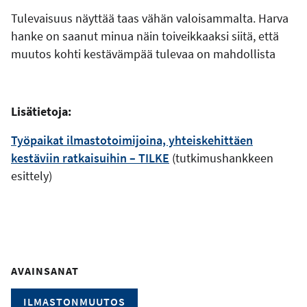
Tulevaisuus näyttää taas vähän valoisammalta. Harva
hanke on saanut minua näin toiveikkaaksi siitä, että
muutos kohti kestävämpää tulevaa on mahdollista
Lisätietoja:
Työpaikat ilmastotoimijoina, yhteiskehittäen
kestäviin ratkaisuihin – TILKE
(tutkimushankkeen
esittely)
AVAINSANAT
ILMASTONMUUTOS