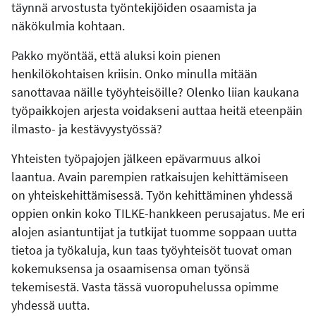
täynnä arvostusta työntekijöiden osaamista ja
näkökulmia kohtaan.
Pakko myöntää, että aluksi koin pienen
henkilökohtaisen kriisin. Onko minulla mitään
sanottavaa näille työyhteisöille? Olenko liian kaukana
työpaikkojen arjesta voidakseni auttaa heitä eteenpäin
ilmasto- ja kestävyystyössä?
Yhteisten työpajojen jälkeen epävarmuus alkoi
laantua. Avain parempien ratkaisujen kehittämiseen
on yhteiskehittämisessä. Työn kehittäminen yhdessä
oppien onkin koko TILKE-hankkeen perusajatus. Me eri
alojen asiantuntijat ja tutkijat tuomme soppaan uutta
tietoa ja työkaluja, kun taas työyhteisöt tuovat oman
kokemuksensa ja osaamisensa oman työnsä
tekemisestä. Vasta tässä vuoropuhelussa opimme
yhdessä uutta.