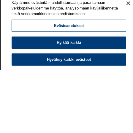
Käytämme evästeitä mahdollistamaan ja parantamaan
verkkopalveluidemme käyttöä, analysoimaan kävijäliikennettä
sekä verkkomarkkinoinnin kohdistamiseen.
Evästeasetukset
Hylkää kaikki
Hyväksy kaikki evästeet
Työterveyslaitos
PL 40
00032 TYÖTERVEYSLAITOS
Puhelin: 030 474 1 (pvm/mpm)
Yhteystiedot
Laskutustiedot
Medialle
Tietoa meistä
Avoimet työpaikat