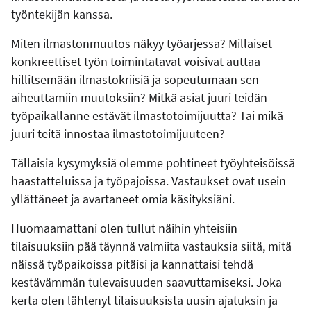
työntekijän kanssa.
Miten ilmastonmuutos näkyy työarjessa? Millaiset
konkreettiset työn toimintatavat voisivat auttaa
hillitsemään ilmastokriisiä ja sopeutumaan sen
aiheuttamiin muutoksiin? Mitkä asiat juuri teidän
työpaikallanne estävät ilmastotoimijuutta? Tai mikä
juuri teitä innostaa ilmastotoimijuuteen?
Tällaisia kysymyksiä olemme pohtineet työyhteisöissä
haastatteluissa ja työpajoissa. Vastaukset ovat usein
yllättäneet ja avartaneet omia käsityksiäni.
Huomaamattani olen tullut näihin yhteisiin
tilaisuuksiin pää täynnä valmiita vastauksia siitä, mitä
näissä työpaikoissa pitäisi ja kannattaisi tehdä
kestävämmän tulevaisuuden saavuttamiseksi. Joka
kerta olen lähtenyt tilaisuuksista uusin ajatuksin ja