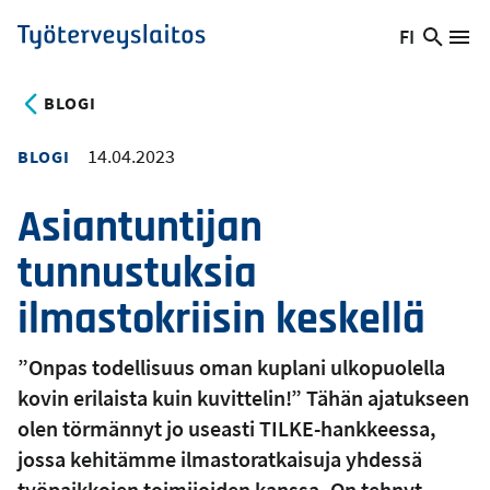
Hyppää
FI
Hae
Vaihda
Va
Työterveyslaitos
pääsisältöön
sivust
kieltä,
nykyinen
BLOGI
kieli:
14.04.2023
BLOGI
Asiantuntijan
tunnustuksia
ilmastokriisin keskellä
”Onpas todellisuus oman kuplani ulkopuolella
kovin erilaista kuin kuvittelin!” Tähän ajatukseen
olen törmännyt jo useasti TILKE-hankkeessa,
jossa kehitämme ilmastoratkaisuja yhdessä
työpaikkojen toimijoiden kanssa. On tehnyt