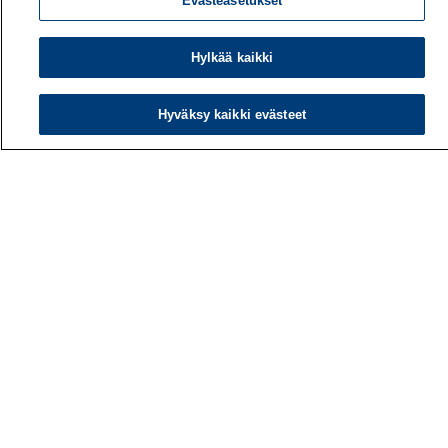
Evästeasetukset
Hylkää kaikki
Hyväksy kaikki evästeet
Työterveyslaitos
PL 40
00032 TYÖTERVEYSLAITOS
Puhelin: 030 474 1 (pvm/mpm)
Yhteystiedot
Laskutustiedot
Medialle
Tietoa meistä
Avoimet työpaikat
Tilaa uutiskirje
Hae sivustolta
Tutkimus