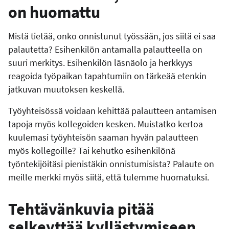
on huomattu
Mistä tietää, onko onnistunut työssään, jos siitä ei saa
palautetta? Esihenkilön antamalla palautteella on
suuri merkitys. Esihenkilön läsnäolo ja herkkyys
reagoida työpaikan tapahtumiin on tärkeää etenkin
jatkuvan muutoksen keskellä.
Työyhteisössä voidaan kehittää palautteen antamisen
tapoja myös kollegoiden kesken. Muistatko kertoa
kuulemasi työyhteisön saaman hyvän palautteen
myös kollegoille? Tai kehutko esihenkilönä
työntekijöitäsi pienistäkin onnistumisista? Palaute on
meille merkki myös siitä, että tulemme huomatuksi.
Tehtävänkuvia pitää
selkeyttää kyllästymiseen