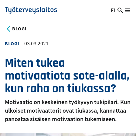
Hyppää
FI
Hae
Vaihda
Va
Työterveyslaitos
pääsisältöön
sivust
kieltä,
nykyinen
BLOGI
kieli:
03.03.2021
BLOGI
Miten tukea
motivaatiota sote-alalla,
kun raha on tiukassa?
Motivaatio on keskeinen työkyvyn tukipilari. Kun
ulkoiset motivaattorit ovat tiukassa, kannattaa
panostaa sisäisen motivaation tukemiseen.