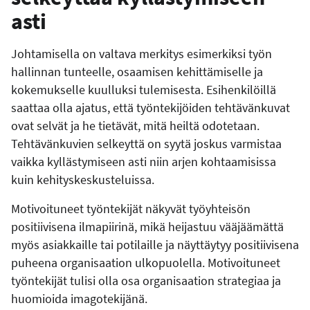
asti
Johtamisella on valtava merkitys esimerkiksi työn
hallinnan tunteelle, osaamisen kehittämiselle ja
kokemukselle kuulluksi tulemisesta. Esihenkilöillä
saattaa olla ajatus, että työntekijöiden tehtävänkuvat
ovat selvät ja he tietävät, mitä heiltä odotetaan.
Tehtävänkuvien selkeyttä on syytä joskus varmistaa
vaikka kyllästymiseen asti niin arjen kohtaamisissa
kuin kehityskeskusteluissa.
Motivoituneet työntekijät näkyvät työyhteisön
positiivisena ilmapiirinä, mikä heijastuu vääjäämättä
myös asiakkaille tai potilaille ja näyttäytyy positiivisena
puheena organisaation ulkopuolella. Motivoituneet
työntekijät tulisi olla osa organisaation strategiaa ja
huomioida imagotekijänä.