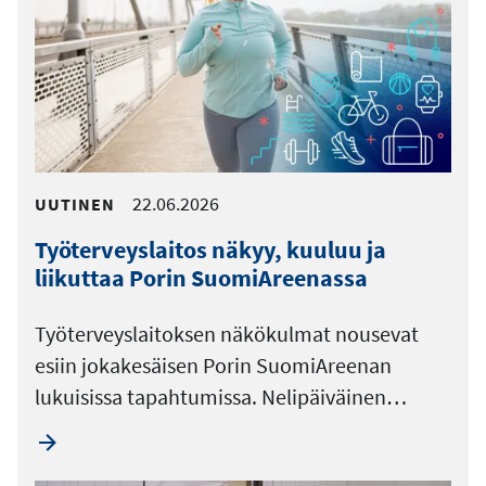
22.06.2026
UUTINEN
Työterveyslaitos näkyy, kuuluu ja
liikuttaa Porin SuomiAreenassa
Työterveyslaitoksen näkökulmat nousevat
esiin jokakesäisen Porin SuomiAreenan
lukuisissa tapahtumissa. Nelipäiväinen…