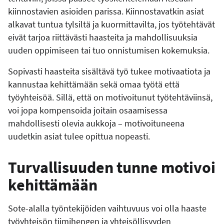
kiinnostavien asioiden parissa. Kiinnostavatkin asiat
alkavat tuntua tylsiltä ja kuormittavilta, jos työtehtävät
eivät tarjoa riittävästi haasteita ja mahdollisuuksia
uuden oppimiseen tai tuo onnistumisen kokemuksia.
Sopivasti haasteita sisältävä työ tukee motivaatiota ja
kannustaa kehittämään sekä omaa työtä että
työyhteisöä. Sillä, että on motivoitunut työtehtäviinsä,
voi jopa kompensoida joitain osaamisessa
mahdollisesti olevia aukkoja – motivoituneena
uudetkin asiat tulee opittua nopeasti.
Turvallisuuden tunne motivoi
kehittämään
Sote-alalla työntekijöiden vaihtuvuus voi olla haaste
työyhteisön tiimihengen ja yhteisöllisyyden