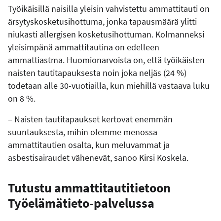
Työikäisillä naisilla yleisin vahvistettu ammattitauti on
ärsytyskosketusihottuma, jonka tapausmäärä ylitti
niukasti allergisen kosketusihottuman. Kolmanneksi
yleisimpänä ammattitautina on edelleen
ammattiastma. Huomionarvoista on, että työikäisten
naisten tautitapauksesta noin joka neljäs (24 %)
todetaan alle 30-vuotiailla, kun miehillä vastaava luku
on 8 %.
– Naisten tautitapaukset kertovat enemmän
suuntauksesta, mihin olemme menossa
ammattitautien osalta, kun meluvammat ja
asbestisairaudet vähenevät, sanoo Kirsi Koskela.
Tutustu ammattitautitietoon
Työelämätieto-palvelussa