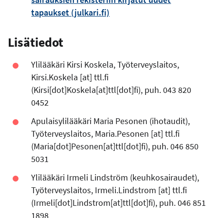
tapaukset (julkari.fi)
Lisätiedot
Ylilääkäri Kirsi Koskela, Työterveyslaitos,
Kirsi.Koskela
[at]
ttl.fi
(Kirsi[dot]Koskela[at]ttl[dot]fi)
, puh. 043 820
0452
Apulaisylilääkäri Maria Pesonen (ihotaudit),
Työterveyslaitos,
Maria.Pesonen
[at]
ttl.fi
(Maria[dot]Pesonen[at]ttl[dot]fi)
, puh. 046 850
5031
Ylilääkäri Irmeli Lindström (keuhkosairaudet),
Työterveyslaitos,
Irmeli.Lindstrom
[at]
ttl.fi
(Irmeli[dot]Lindstrom[at]ttl[dot]fi)
, puh. 046 851
1898