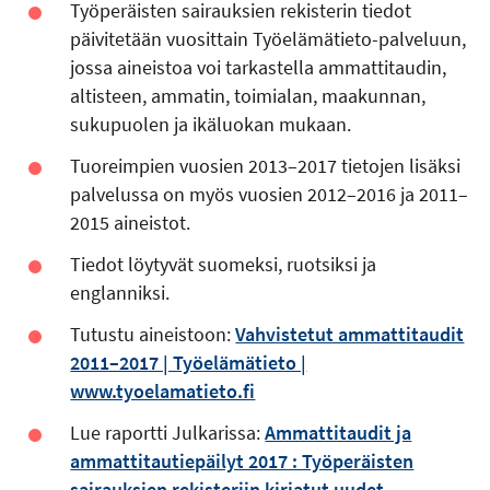
Työperäisten sairauksien rekisterin tiedot
päivitetään vuosittain Työelämätieto-palveluun,
jossa aineistoa voi tarkastella ammattitaudin,
altisteen, ammatin, toimialan, maakunnan,
sukupuolen ja ikäluokan mukaan.
Tuoreimpien vuosien 2013–2017 tietojen lisäksi
palvelussa on myös vuosien 2012–2016 ja 2011–
2015 aineistot.
Tiedot löytyvät suomeksi, ruotsiksi ja
englanniksi.
Tutustu aineistoon:
Vahvistetut ammattitaudit
2011–2017 | Työelämätieto |
www.tyoelamatieto.fi
Lue raportti Julkarissa:
Ammattitaudit ja
ammattitautiepäilyt 2017 : Työperäisten
sairauksien rekisteriin kirjatut uudet