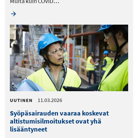
Muita kuin COVID…
11.03.2026
UUTINEN
Syöpäsairauden vaaraa koskevat
altistumisilmoitukset ovat yhä
lisääntyneet