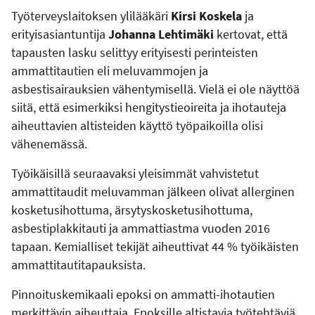
Työterveyslaitoksen ylilääkäri
Kirsi Koskela
ja
erityisasiantuntija
Johanna Lehtimäki
kertovat, että
tapausten lasku selittyy erityisesti perinteisten
ammattitautien eli meluvammojen ja
asbestisairauksien vähentymisellä. Vielä ei ole näyttöä
siitä, että esimerkiksi hengitystieoireita ja ihotauteja
aiheuttavien altisteiden käyttö työpaikoilla olisi
vähenemässä.
Työikäisillä seuraavaksi yleisimmät vahvistetut
ammattitaudit meluvamman jälkeen olivat allerginen
kosketusihottuma, ärsytyskosketusihottuma,
asbestiplakkitauti ja ammattiastma vuoden 2016
tapaan. Kemialliset tekijät aiheuttivat 44 % työikäisten
ammattitautitapauksista.
Pinnoituskemikaali epoksi on ammatti-ihotautien
merkittävin aiheuttaja. Epoksille altistavia työtehtäviä