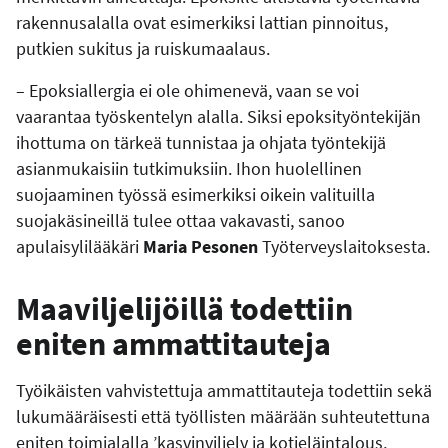
rakennusalalla ovat esimerkiksi lattian pinnoitus,
putkien sukitus ja ruiskumaalaus.
– Epoksiallergia ei ole ohimenevä, vaan se voi
vaarantaa työskentelyn alalla. Siksi epoksityöntekijän
ihottuma on tärkeä tunnistaa ja ohjata työntekijä
asianmukaisiin tutkimuksiin. Ihon huolellinen
suojaaminen työssä esimerkiksi oikein valituilla
suojakäsineillä tulee ottaa vakavasti, sanoo
apulaisylilääkäri
Maria Pesonen
Työterveyslaitoksesta.
Maaviljelijöillä todettiin
eniten ammattitauteja
Työikäisten vahvistettuja ammattitauteja todettiin sekä
lukumääräisesti että työllisten määrään suhteutettuna
eniten toimialalla ’kasvinviljely ja kotieläintalous,