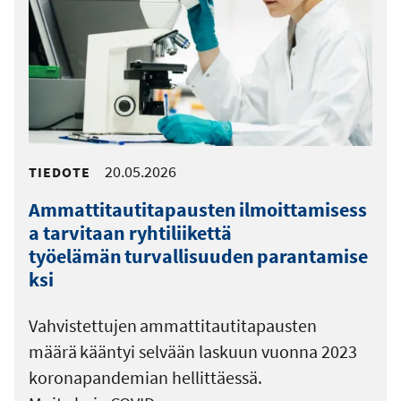
20.05.2026
TIEDOTE
Ammattitautitapausten ilmoittamisess
a tarvitaan ryhtiliikettä
työelämän turvallisuuden parantamise
ksi
Vahvistettujen ammattitautitapausten
määrä kääntyi selvään laskuun vuonna 2023
koronapandemian hellittäessä.