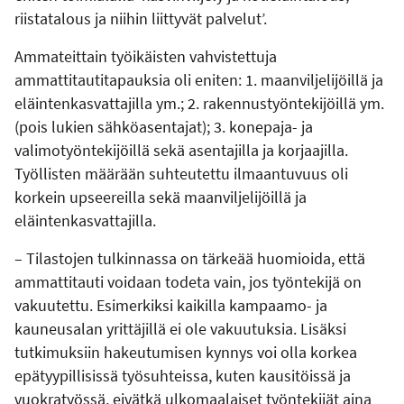
riistatalous ja niihin liittyvät palvelut’.
Ammateittain työikäisten vahvistettuja
ammattitautitapauksia oli eniten: 1. maanviljelijöillä ja
eläintenkasvattajilla ym.; 2. rakennustyöntekijöillä ym.
(pois lukien sähköasentajat); 3. konepaja- ja
valimotyöntekijöillä sekä asentajilla ja korjaajilla.
Työllisten määrään suhteutettu ilmaantuvuus oli
korkein upseereilla sekä maanviljelijöillä ja
eläintenkasvattajilla.
– Tilastojen tulkinnassa on tärkeää huomioida, että
ammattitauti voidaan todeta vain, jos työntekijä on
vakuutettu. Esimerkiksi kaikilla kampaamo- ja
kauneusalan yrittäjillä ei ole vakuutuksia. Lisäksi
tutkimuksiin hakeutumisen kynnys voi olla korkea
epätyypillisissä työsuhteissa, kuten kausitöissä ja
vuokratyössä, eivätkä ulkomaalaiset työntekijät aina