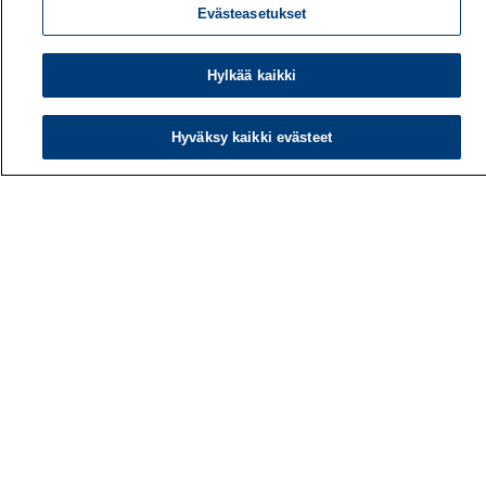
Evästeasetukset
Hylkää kaikki
Työterveyslaitos
PL 40
00032 TYÖTERVEYSLAITOS
Hyväksy kaikki evästeet
Puhelin: 030 474 1 (pvm/mpm)
Yhteystiedot
Laskutustiedot
Medialle
Tietoa meistä
Avoimet työpaikat
Tilaa uutiskirje
Hae sivustolta
Tutkimus
Palvelut
Teemat