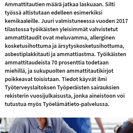
Ammattitautien määrä jatkaa laskuaan. Silti
työssä altistutaan edelleen esimerkiksi
kemikaaleille. Juuri valmistuneessa vuoden 2017
tilastossa työikäisten yleisimmät vahvistetut
ammattitaudit ovat meluvamma, allerginen
kosketusihottuma ja ärsytyskosketusihottuma,
asbestiplakkitauti ja ammattiastma. Työikäisten
ammattitaudeista 70 prosenttia todetaan
miehillä, ja sukupuolten ammattitautikirjot
poikkeavat toisistaan. Tiedot käyvät ilmi
Työterveyslaitoksen Työperäisten sairauksien
rekisterin vuosijulkaisusta, jonka aineistoon voi
tutustua myös Työelämätieto-palvelussa.