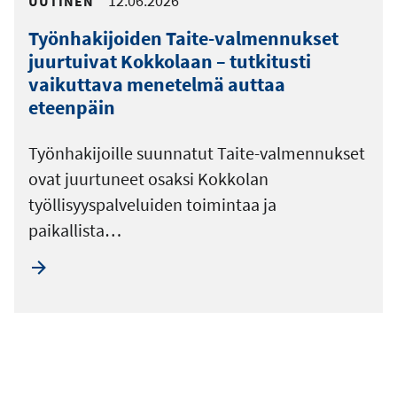
12.06.2026
UUTINEN
Työnhakijoiden Taite-valmennukset
juurtuivat Kokkolaan – tutkitusti
vaikuttava menetelmä auttaa
eteenpäin
Työnhakijoille suunnatut Taite-valmennukset
ovat juurtuneet osaksi Kokkolan
työllisyyspalveluiden toimintaa ja
paikallista…