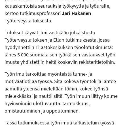
kauaskantoisia seurauksia työkyvylle ja työuralle,
kertoo tutkimusprofessori
Jari Hakanen
Työterveyslaitoksesta.
Tulokset käyvät ilmi vastikään julkaistusta
Työterveyslaitoksen ja Etlan tutkimuksesta, jossa
hyödynnettiin Tilastokeskuksen työolotutkimusta:
lähes 5 000 suomalaisen työikäisen vastaukset työn
imusta yhdistettiin heitä koskeviin rekisteritietoihin.
Työn imu tarkoittaa myönteistä tunne- ja
motivaatiotilaa työssä. Sitä kokeva työntekijä lähtee
aamulla yleensä mielellään töihin, kokee työnsä
mielekkääksi ja nauttii siitä. Työn imuun liittyy kolme
hyvinvoinnin ulottuvuutta: tarmokkuus,
omistautuminen ja uppoutuminen.
Tässä tutkimuksessa työn imua tarkasteltiin työssä