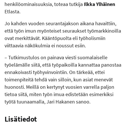
henkilöominaisuuksia, toteaa tutkija
Ilkka Ylhäinen
Etlasta.
Jo kahden vuoden seurantajakson aikana havaittiin,
että työn imun myönteiset seuraukset työmarkkinoilla
ovat merkittävät. Kääntöpuolta eli työholismiin
viittaavia näkökulmia ei noussut esiin.
– Tutkimustulos on painava viesti suomalaiselle
työelämälle siitä, että työpaikoilla kannattaa panostaa
ennakoivasti työhyvinvointiin. On tärkeää, ettei
toimenpiteitä tehdä vain silloin, kun asiat menevät
huonosti. Meillä on kertynyt vuosien varrella paljon
tietoa siitä, miten työn imua edistetään esimerkiksi
työtä tuunaamalla, Jari Hakanen sanoo.
Lisätiedot