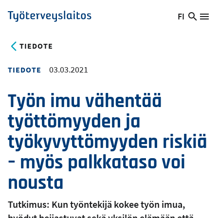
Hyppää
FI
Hae
Vaihda
Va
Työterveyslaitos
pääsisältöön
sivust
kieltä,
nykyinen
TIEDOTE
kieli:
03.03.2021
TIEDOTE
Työn imu vähentää
työttömyyden ja
työkyvyttömyyden riskiä
– myös palkkataso voi
nousta
Tutkimus: Kun työntekijä kokee työn imua,
hyödyt heijastuvat sekä yksilön elämään että