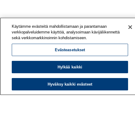
Käytämme evästeitä mahdollistamaan ja parantamaan
verkkopalveluidemme käyttöä, analysoimaan kävijäliikennettä
sekä verkkomarkkinoinnin kohdistamiseen.
Evästeasetukset
Hylkää kaikki
Työterveyslaitos
PL 40
Hyväksy kaikki evästeet
00032 TYÖTERVEYSLAITOS
Puhelin: 030 474 1 (pvm/mpm)
Yhteystiedot
Laskutustiedot
Medialle