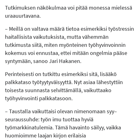
Tutkimuksen näkökulmaa voi pitää monessa mielessä
uraauurtavana.
– Meillä on valtava määrä tietoa esimerkiksi työstressin
haitallisista vaikutuksista, mutta vähemmän
tutkimusta siitä, miten myönteinen työhyvinvoinnin
kokemus voi ennustaa, ettei mitään ongelmia pääse
syntymään, sanoo Jari Hakanen.
Perinteisesti on tutkittu esimerkiksi sitä, lisääkö
palkkataso työtyytyväisyyttä. Nyt asiaa lähestyttiin
toisesta suunnasta selvittämällä, vaikuttaako
työhyvinvointi palkkatasoon.
– Taustalla vaikuttaisi olevan nimenomaan syy–
seuraussuhde: työn imu tuottaa hyviä
työmarkkinatulemia. Tämä havainto säilyy, vaikka
huomioimme laajan kirjon erilaisia