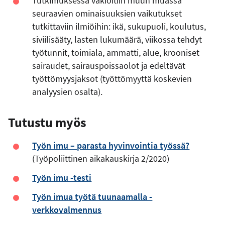
Tutkimuksessa vakioitiin muun muassa
seuraavien ominaisuuksien vaikutukset
tutkittaviin ilmiöihin: ikä, sukupuoli, koulutus,
siviilisääty, lasten lukumäärä, viikossa tehdyt
työtunnit, toimiala, ammatti, alue, krooniset
sairaudet, sairauspoissaolot ja edeltävät
työttömyysjaksot (työttömyyttä koskevien
analyysien osalta).
Tutustu myös
Työn imu – parasta hyvinvointia työssä?
(Työpoliittinen aikakauskirja 2/2020)
Työn imu -testi
Työn imua työtä tuunaamalla -
verkkovalmennus