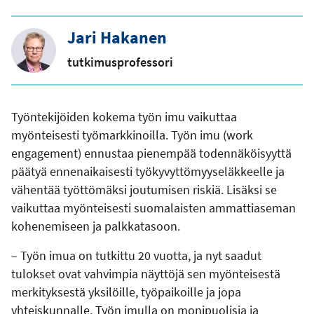
Jari Hakanen
tutkimusprofessori
Työntekijöiden kokema työn imu vaikuttaa
myönteisesti työmarkkinoilla. Työn imu (work
engagement) ennustaa pienempää todennäköisyyttä
päätyä ennenaikaisesti työkyvyttömyyseläkkeelle ja
vähentää työttömäksi joutumisen riskiä. Lisäksi se
vaikuttaa myönteisesti suomalaisten ammattiaseman
kohenemiseen ja palkkatasoon.
– Työn imua on tutkittu 20 vuotta, ja nyt saadut
tulokset ovat vahvimpia näyttöjä sen myönteisestä
merkityksestä yksilöille, työpaikoille ja jopa
yhteiskunnalle. Työn imulla on monipuolisia ja