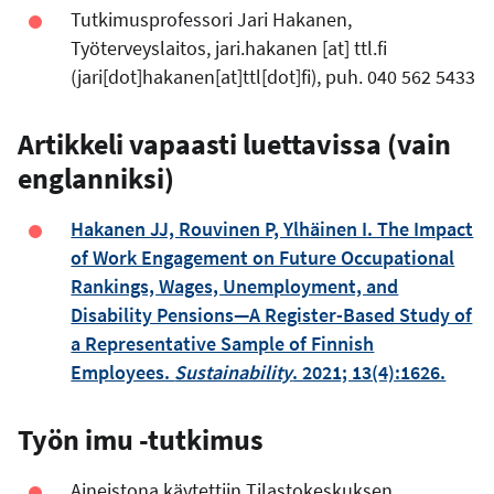
Tutkimusprofessori Jari Hakanen,
Työterveyslaitos,
jari.hakanen
[at]
ttl.fi
(jari[dot]hakanen[at]ttl[dot]fi)
, puh. 040 562 5433
Artikkeli vapaasti luettavissa (vain
englanniksi)
Hakanen JJ, Rouvinen P, Ylhäinen I. The Impact
of Work Engagement on Future Occupational
Rankings, Wages, Unemployment, and
Disability Pensions—A Register-Based Study of
a Representative Sample of Finnish
Employees.
Sustainability
. 2021; 13(4):1626.
Työn imu -tutkimus
Aineistona käytettiin Tilastokeskuksen