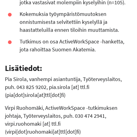
jotka vastasivat molempiin kyselyihin (n=105).
Kokemuksia työympäristömuutoksen
onnistumisesta selvitettiin kyselyllä ja
haastatteluilla ennen tiloihin muuttamista.
Tutkimus on osa ActiveWorkSpace -hanketta,
jota rahoittaa Suomen Akatemia.
Lisätiedot:
Pia Sirola, vanhempi asiantuntija, Työterveyslaitos,
puh. 043 825 9202,
pia.sirola
[at]
ttl.fi
(pia[dot]sirola[at]ttl[dot]fi)
Virpi Ruohomäki, ActiveWorkSpace -tutkimuksen
johtaja, Työterveyslaitos, puh. 030 474 2941,
virpi.ruohomaki
[at]
ttl.fi
(virpi[dot]ruohomaki[at]ttl[dot]fi)