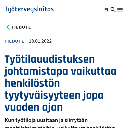
Hyppää
FI
Hae
Vaihda
Va
Työterveyslaitos
pääsisältöön
sivust
kieltä,
nykyinen
TIEDOTE
kieli:
18.01.2022
TIEDOTE
Työtilauudistuksen
johtamistapa vaikuttaa
henkilöstön
tyytyväisyyteen jopa
vuoden ajan
Kun työtiloja uusitaan ja siirrytään
monitilatoimistoihin, vaikuttavat henkilöstön