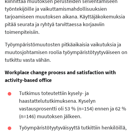
kiinnittää muutoksen perusteiden selventämiseen
työntekijöille ja vaikuttamismahdollisuuksien
tarjoamiseen muutoksen aikana. Käyttäjäkokemuksia
pitää seurata ja ryhtyä tarvittaessa korjaaviin
toimenpiteisiin.
Työympäristömuutosten pitkäaikaisia vaikutuksia ja
muutosjohtamisen roolia työympäristötyytyväiseen on
tutkittu vasta vähän.
Workplace change process and satisfaction with
activity-based office
Tutkimus toteutettiin kysely- ja
haastattelututkimuksena. Kyselyn
vastausprosentti oli
53 % (n=154) ennen ja 62 %
(n=146) muutoksen jälkeen.
T
yöympäristötyytyväisyyttä tutkittiin henkilöillä,