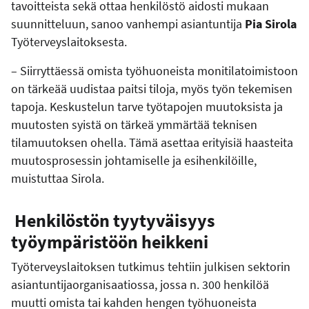
tavoitteista sekä ottaa henkilöstö aidosti mukaan
suunnitteluun, sanoo vanhempi asiantuntija
Pia Sirola
Työterveyslaitoksesta.
– Siirryttäessä omista työhuoneista monitilatoimistoon
on tärkeää uudistaa paitsi tiloja, myös työn tekemisen
tapoja. Keskustelun tarve työtapojen muutoksista ja
muutosten syistä on tärkeä ymmärtää teknisen
tilamuutoksen ohella. Tämä asettaa erityisiä haasteita
muutosprosessin johtamiselle ja esihenkilöille,
muistuttaa Sirola.
Henkilöstön tyytyväisyys
työympäristöön heikkeni
Työterveyslaitoksen tutkimus tehtiin julkisen sektorin
asiantuntijaorganisaatiossa, jossa n. 300 henkilöä
muutti omista tai kahden hengen työhuoneista