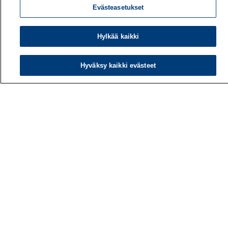
Evästeasetukset
Hylkää kaikki
Työterveyslaitos
Hyväksy kaikki evästeet
PL 40
00032 TYÖTERVEYSLAITOS
Puhelin: 030 474 1 (pvm/mpm)
Yhteystiedot
Laskutustiedot
Medialle
Tietoa meistä
Avoimet työpaikat
Tilaa uutiskirje
Hae sivustolta
Tutkimus