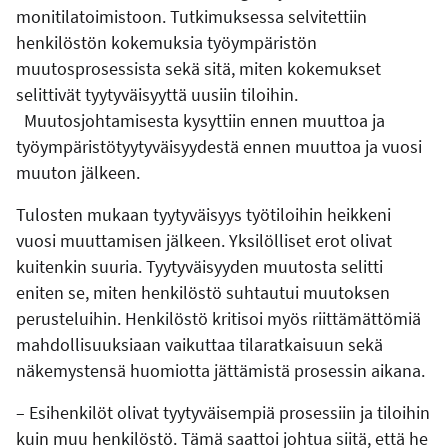
monitilatoimistoon. Tutkimuksessa selvitettiin
henkilöstön kokemuksia työympäristön
muutosprosessista sekä sitä, miten kokemukset
selittivät tyytyväisyyttä uusiin tiloihin.
Muutosjohtamisesta kysyttiin ennen muuttoa ja
työympäristötyytyväisyydestä ennen muuttoa ja vuosi
muuton jälkeen.
Tulosten mukaan tyytyväisyys työtiloihin heikkeni
vuosi muuttamisen jälkeen. Yksilölliset erot olivat
kuitenkin suuria. Tyytyväisyyden muutosta selitti
eniten se, miten henkilöstö suhtautui muutoksen
perusteluihin. Henkilöstö kritisoi myös riittämättömiä
mahdollisuuksiaan vaikuttaa tilaratkaisuun sekä
näkemystensä huomiotta jättämistä prosessin aikana.
–
Esihenkilöt olivat tyytyväisempiä prosessiin ja tiloihin
kuin muu henkilöstö. Tämä saattoi johtua siitä, että he