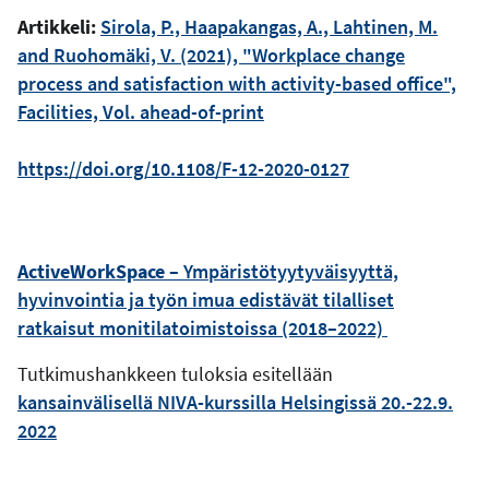
Artikkeli:
Sirola, P., Haapakangas, A., Lahtinen, M.
and Ruohomäki, V. (2021), "Workplace change
process and satisfaction with activity-based office",
Facilities, Vol. ahead-of-print
https://doi.org/10.1108/F-12-2020-0127
ActiveWorkSpace
– Ympäristötyytyväisyyttä,
hyvinvointia ja työn imua edistävät tilalliset
ratkaisut monitilatoimistoissa (2018–2022)
Tutkimushankkeen tuloksia esitellään
kansainvälisellä NIVA-kurssilla Helsingissä 20.-22.9.
2022