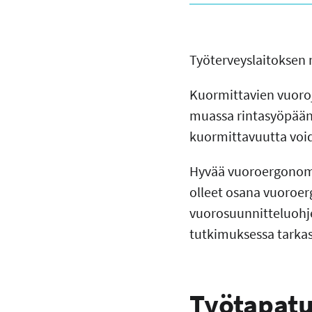
Työterveyslaitoksen
Kuormittavien vuoroj
muassa rintasyöpään 
kuormittavuutta void
Hyvää vuoroergonomia
olleet osana vuoroer
vuorosuunnitteluohje
tutkimuksessa tarkas
Työtapatu