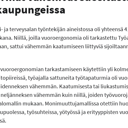
 kaupungeissa
i- ja terveysalan työntekijän aineistossa oli yhteensä
ana. Niillä, joilla vuoroergonomia oli tarkastettu Työ
an, sattui vähemmän kaatumiseen liittyviä sijoiltaan
a vuoroergonomian tarkastamiseen käytettiin yli ko
itopiireissä, työajalla sattuneita työtapaturmia oli v
viidenneksen vähemmän. Kaatumisesta tai liukastumis
 neljänneksen vähemmän kuin niillä, joiden työvuoroja 
valomallin mukaan. Monimuuttujamallissa otettiin h
ukupuolessa, työsuhteissa, yötyössä ja erityyppisten vu
sä.