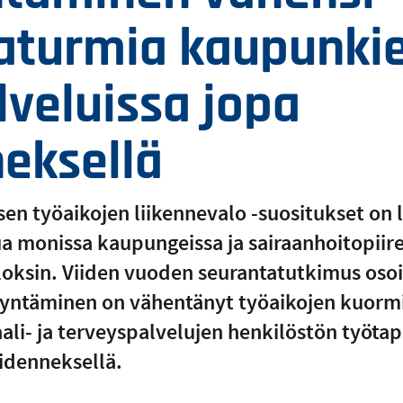
aturmia kaupunki
lveluissa jopa
neksellä
en työaikojen liikennevalo -suositukset on l
 monissa kaupungeissa ja sairaanhoitopiirei
oksin. Viiden vuoden seurantatutkimus osoit
yntäminen on vähentänyt työaikojen kuormi
ali- ja terveyspalvelujen henkilöstön työta
iidenneksellä.