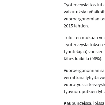
Työterveyslaitos tutk
vaikutuksia työaikoi
vuoroergonomian tar
2015 lähtien.
Tulosten mukaan vuor
Työterveyslaitoksen s
työntekijää) vuosien
lähes kaikilla (96%).
Vuoroergonomian sään
verrattuna lyhyitä vu
vuorotyössä terveysha
työvuoroputkien lyh
Kaupungeissa, joiss