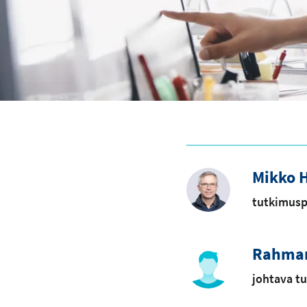
Mikko 
tutkimusp
Rahman
johtava tu