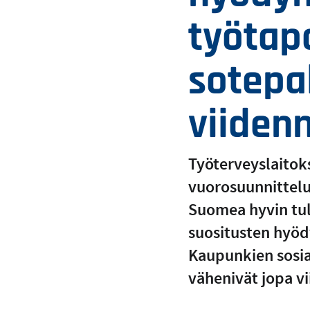
työtap
sotepa
viiden
Työterveyslaitoks
vuorosuunnittelua
Suomea hyvin tul
suositusten hyöd
Kaupunkien sosia
vähenivät jopa v