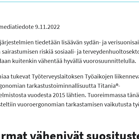
 mediatiedote 9.11.2022
ärjestelmien tiedetään lisäävän sydän- ja verisuonis
sairastumisen riskiä sosiaali- ja terveydenhuoltosekto
aan kuitenkin vähentää hyvällä vuorosuunnittelulla.
a tukevat Työterveyslaitoksen Työaikojen liikenneva
gonomian tarkastustoiminnallisuutta Titania®-
lmistosta vuodesta 2015 lähtien. Tuoreimmassa tänää
teltiin vuoroergonomian tarkastamisen vaikutusta ty
rmat vähenivät suositust