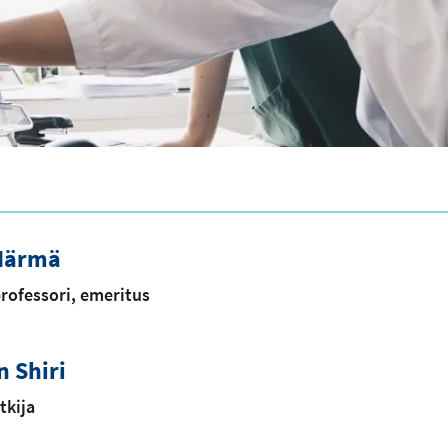
Härmä
rofessori, emeritus
 Shiri
tkija