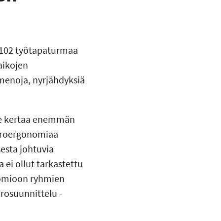
 4102 työtapaturmaa
aikojen
menoja, nyrjähdyksiä
lme kertaa enemmän
uoroergonomiaa
esta johtuvia
ei ollut tarkastettu
uomioon ryhmien
orosuunnittelu -