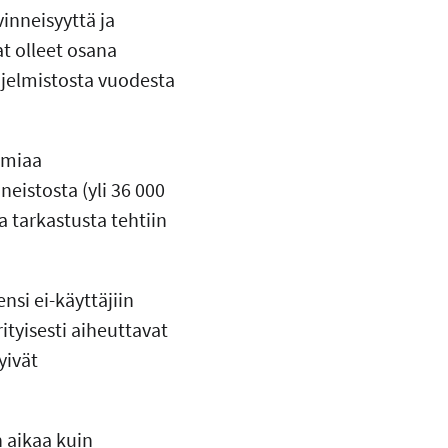
inneisyyttä ja
t olleet osana
jelmistosta vuodesta
omiaa
eistosta (yli 36 000
 tarkastusta tehtiin
si ei-käyttäjiin
ityisesti aiheuttavat
yivät
 aikaa kuin