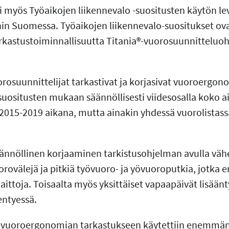
i myös Työaikojen liikennevalo -suositusten käytön lev
hin Suomessa. Työaikojen liikennevalo-suositukset ova
kastustoiminnallisuutta Titania®-vuorosuunnitteluoh
osuunnittelijat tarkastivat ja korjasivat vuoroergon
uositusten mukaan säännöllisesti viidesosalla koko ain
 2015-2019 aikana, mutta ainakin yhdessä vuorolistassa
nöllinen korjaaminen tarkistusohjelman avulla vähen
orovälejä ja pitkiä työvuoro- ja yövuoroputkia, jotka er
ittoja. Toisaalta myös yksittäiset vapaapäivät lisäänt
entyessä.
a vuoroergonomian tarkastukseen käytettiin enemmän