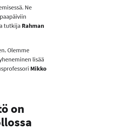
emisessä. Ne
apaapäiviin
a tutkija
Rahman
seen. Olemme
lyheneminen lisää
usprofessori
Mikko
tö on
ollossa