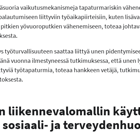
suoria vaikutusmekanismeja tapaturmariskin vähen
palautumiseen liittyviin työaikapiirteisiin, kuten lisäv
ja pitkien yövuoroputkien vähenemiseen, toteaa johtav
ksesta.
s työturvallisuuteen saattaa liittyä unen pidentymi
tänä vuonna ilmestyneessä tutkimuksessa, että unen 
ittyviä työtapaturmia, toteaa hankkeen vetäjä, tutkim
toksesta.
n liikennevalomallin käyt
 sosiaali- ja terveydenhu