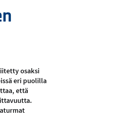
en
iitetty osaksi
ssä eri puolilla
taa, että
ttavuutta.
paturmat