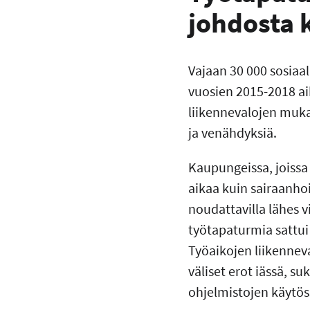
johdosta
Vajaan 30 000 sosiaal
vuosien 2015-2018 aik
liikennevalojen muka
ja venähdyksiä.
Kaupungeissa, joiss
aikaa kuin sairaanho
noudattavilla lähes 
työtapaturmia sattui
Työaikojen liikenne
väliset erot iässä, s
ohjelmistojen käytös