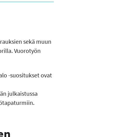
airauksien sekä muun
rilla. Vuorotyön
lo -suositukset ovat
n julkaistussa
ötapaturmiin.
en