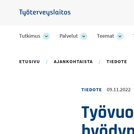
Hyppää
pääsisältöön
Työterveyslaitos
Tutkimus
Palvelut
Teemat
Tutkimus
Palvelut
Teem
-
-
-
osion
osion
osion
alakohteet
alakohteet
alako
ETUSIVU
AJANKOHTAISTA
TIEDOTE
09.11.2022
TIEDOTE
Työvuo
hyödyn