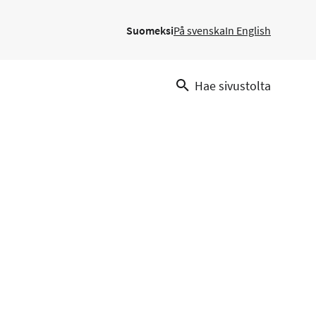
Suomeksi
På svenska
In English
Hae sivustolta