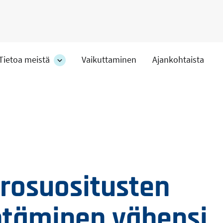
Tietoa meistä
Vaikuttaminen
Ajankohtaista
at
Tietoa
meistä
-
hteet
osion
alakohteet
rosuositusten
täminen vähensi