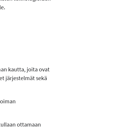
lle.
an kautta, joita ovat
et järjestelmät sekä
övoiman
i tullaan ottamaan