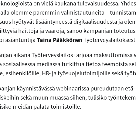
eknologioista on vielä kaukana tulevaisuudessa. Yhde
alla olemme paremmin valmistautuneita – tunnista
lisuus hyötyvät lisääntyneestä digitaalisuudesta ja o
iittyviä haittoja ja vaaroja, sanoo kampanjan toteut
i asiantuntija
Taina Pääkkönen
Työterveyslaitoksest
njan aikana Työterveyslaitos tarjoaa maksuttomissa 
a sosiaalisessa mediassa tutkittua tietoa teemoista s
e, esihenkilöille, HR- ja työsuojelutoimijoille sekä työ
njan käynnistävässä webinaarissa pureudutaan etä- 
riskeihin sekä muun muassa siihen, tulisiko työnteke
ulisiko meidän palata toimistoille.