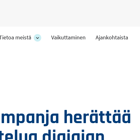
Tietoa meistä
Vaikuttaminen
Ajankohtaista
at
Tietoa
meistä
-
hteet
osion
alakohteet
ampanja herättää
telua digiajan