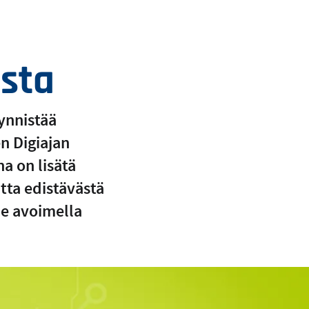
ista
ynnistää
n Digiajan
a on lisätä
utta edistävästä
le avoimella