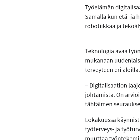
Työelämän digitalisa
Samalla kun etä- ja h
robotiikkaa ja tekoä
Teknologia avaa työnt
mukanaan uudenlaisia
terveyteen eri aloilla
– Digitalisaation laa
johtamista. On arvioi
tähtäimen seuraukset 
Lokakuussa käynnisty
työterveys- ja työtur
muuttaa työntekemise