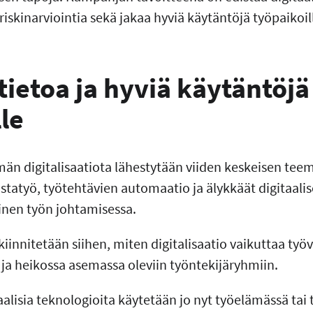
a riskinarviointia sekä jakaa hyviä käytäntöjä työpaikoi
tietoa ja hyviä käytäntöjä
lle
n digitalisaatiota lähestytään viiden keskeisen teem
lustatyö, työtehtävien automaatio ja älykkäät digitaalis
nen työn johtamisessa.
kiinnitetään siihen, miten digitalisaatio vaikuttaa ty
a heikossa asemassa oleviin työntekijäryhmiin.
taalisia teknologioita käytetään jo nyt työelämässä ta