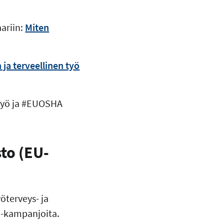
ariin:
Miten
 ja terveellinen työ
nTyö ja #EUOSHA
to (EU-
öterveys- ja
ö -kampanjoita.