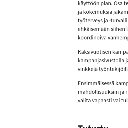
käyttöön pian. Osa t
ja kokemuksia jakam
työterveys ja -turval
ehkäisemään siihen l
koordinoiva vanhemp
Kaksivuotisen kampa
kampanjasivustolla j
vinkkejä työntekijöill
Ensimmäisessä kampa
mahdollisuuksiin ja 
valita vapaasti vai t