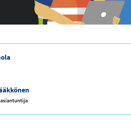
hola
Pääkkönen
asiantuntija