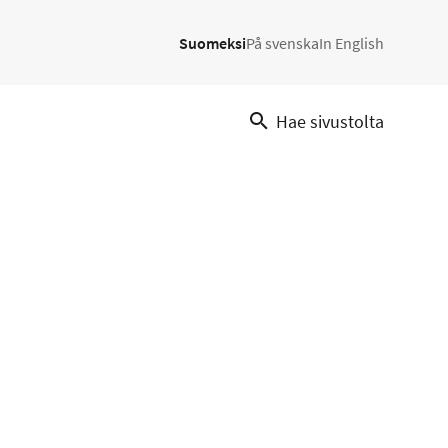
Suomeksi
På svenska
In English
Hae sivustolta