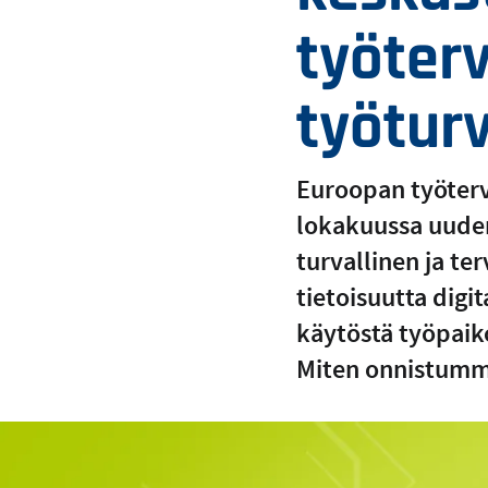
työterv
työturv
Euroopan työterv
lokakuussa uuden
turvallinen ja te
tietoisuutta digi
käytöstä työpaik
Miten onnistumme