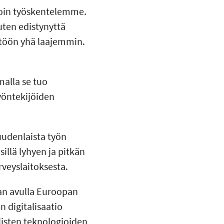
lloin työskentelemme.
kuten edistynyttä
ttöön yhä laajemmin.
malla se tuo
yöntekijöiden
uudenlaista työn
illä lyhyen ja pitkän
veyslaitoksesta.
jan avulla Euroopan
n digitalisaatio
isten teknologioiden