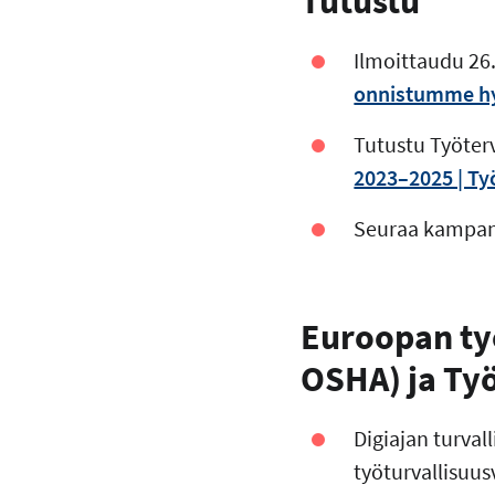
Tutustu
Ilmoittaudu 26
onnistumme hybr
Tutustu Työter
2023–2025 | Työ
Seuraa kampanj
Euroopan työ
OSHA) ja Ty
Digiajan turval
työturvallisuus