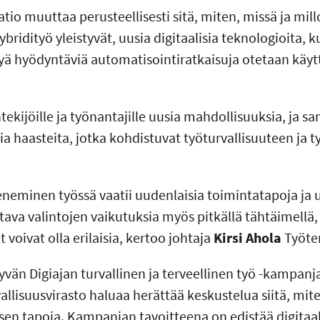
atio muuttaa perusteellisesti sitä, miten, missä ja mi
ybridityö yleistyvät, uusia digitaalisia teknologioita, 
lyä hyödyntäviä automatisointiratkaisuja otetaan käy
ekijöille ja työnantajille uusia mahdollisuuksia, ja sa
 haasteita, jotka kohdistuvat työturvallisuuteen ja t
.
jeneminen työssä vaatii uudenlaisia toimintatapoja ja 
tava valintojen vaikutuksia myös pitkällä tähtäimellä, s
voivat olla erilaisia, kertoo johtaja
Kirsi Ahola
Työter
vän Digiajan turvallinen ja terveellinen työ -kampan
vallisuusvirasto haluaa herättää keskustelua siitä, mite
n tapoja. Kampanjan tavoitteena on edistää digitaal