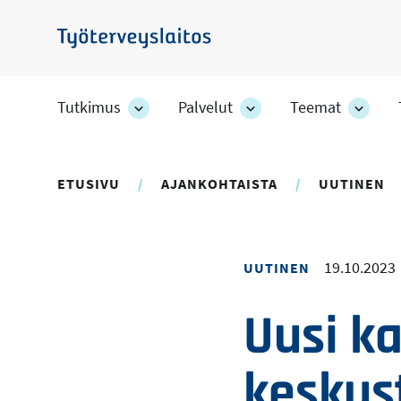
Hyppää
pääsisältöön
Työterveyslaitos
Tutkimus
Palvelut
Teemat
Tutkimus
Palvelut
Teem
-
-
-
osion
osion
osion
alakohteet
alakohteet
alako
ETUSIVU
AJANKOHTAISTA
UUTINEN
19.10.2023
UUTINEN
Uusi k
keskus