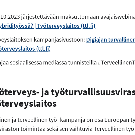
.10.2023 järjestettävään maksuttomaan avajaiswebina
idityössä? | Työterveyslaitos (ttl.fi)
veyslaitoksen kampanjasivustoon:
Digiajan turvallinen
terveyslaitos (ttl.fi)
aa sosiaalisessa mediassa tunnisteilla #Terveelline
terveys- ja työturvallisuusviras
öterveyslaitos
linen ja terveellinen työ -kampanja on osa Euroopan ty
viraston toimintaa sekä sen vaihtuvia Terveellinen ty