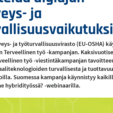
eys- ja
allisuusvaikutuks
eys- ja työturvallisuusvirasto (EU-OSHA) kä
 Terveellinen työ -kampanjan. Kaksivuotise
rveellinen työ -viestintäkampanjan tavoitteen
taaliteknologioiden turvallisesta ja tuottavu
oilla. Suomessa kampanja käynnistyy kaikil
 hybridityössä? -webinaarilla.