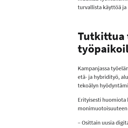
turvallista käyttöä j
Tutkittua 
työpaikoi
Kampanjassa työelämä
etä- ja hybridityö, a
tekoälyn hyödyntämi
Erityisesti huomiota 
monimuotoisuuteen j
– Osittain uusia digi