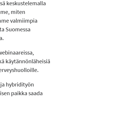
ssä keskustelemalla
mme, miten
lemme valmiimpia
usta Suomessa
a.
webinaareissa,
ekä käytännönläheisiä
terveyshuolloille.
ja hybridityön
misen paikka saada