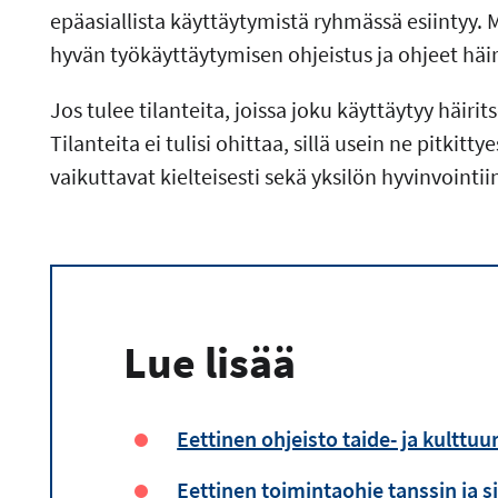
epäasiallista käyttäytymistä ryhmässä esiintyy.
M
hyvän työkäyttäytymisen ohjeistus ja ohjeet häi
Jos tulee tilanteita, joissa joku käyttäytyy häirit
Tilanteita ei tulisi ohittaa, sillä usein ne pitk
vaikuttavat kielteisesti sekä yksilön hyvinvointi
Lue lisää
Eettinen ohjeisto taide- ja kulttuur
Eettinen toimintaohje tanssin ja s