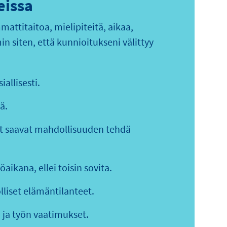
eissa
attitaitoa, mielipiteitä, aikaa,
in siten, että kunnioitukseni välittyy
iallisesti.
ä.
set saavat mahdollisuuden tehdä
aikana, ellei toisin sovita.
liset elämäntilanteet.
ja työn vaatimukset.