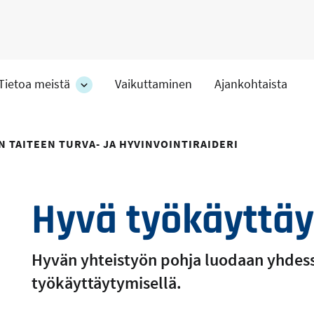
Tietoa meistä
Vaikuttaminen
Ajankohtaista
at
Tietoa
meistä
-
hteet
osion
N TAITEEN TURVA- JA HYVINVOINTIRAIDERI
alakohteet
Hyvä työkäyttä
Hyvän yhteistyön pohja luodaan yhdessä 
työkäyttäytymisellä.