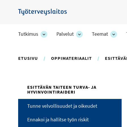
Hyppää
pääsisältöön
Työterveyslaitos
Tutkimus
Palvelut
Teemat
Tutkimus
Palvelut
Teem
-
-
-
osion
osion
osion
alakohteet
alakohteet
alako
ETUSIVU
OPPIMATERIAALIT
ESITTÄVÄ
ESITTÄVÄN TAITEEN TURVA- JA
HYVINVOINTIRAIDERI
Tunne velvollisuudet ja oikeudet
Ennakoi ja hallitse työn riskit