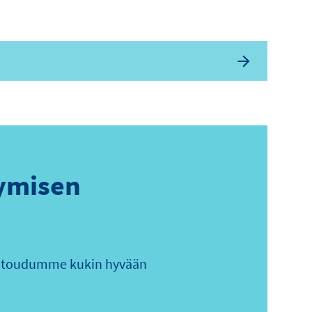
ymisen
sitoudumme kukin hyvään