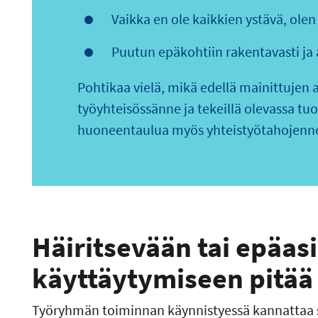
Vaikka en ole kaikkien ystävä, olen 
Puutun epäkohtiin rakentavasti ja 
Pohtikaa vielä, mikä edellä mainittujen 
työyhteisössänne ja tekeillä olevassa t
huoneentaulua myös yhteistyötahojenne
Häiritsevään tai epäasi
käyttäytymiseen pitää
Työryhmän toiminnan käynnistyessä kannattaa sop