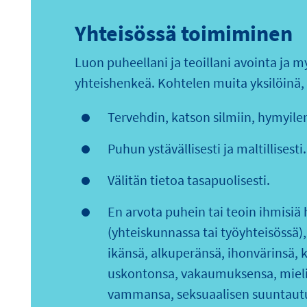
Yhteisössä toimiminen
Luon puheellani ja teoillani avointa ja m
yhteishenkeä. Kohtelen muita yksilöinä, 
Tervehdin, katson silmiin, hymyile
Puhun ystävällisesti ja maltillise
Välitän tietoa tasapuolisesti.
En arvota puhein tai teoin ihmis
(yhteiskunnassa tai työyhteisössä)
ikänsä, alkuperänsä, ihonvärinsä, 
uskontonsa, vakaumuksensa, mielip
vammansa, seksuaalisen suuntaut