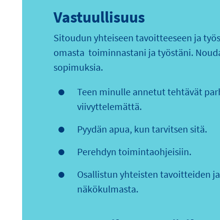
Vastuullisuus
Sitoudun yhteiseen tavoitteeseen ja työ
omasta toiminnastani ja työstäni. Noudat
sopimuksia.
Teen minulle annetut tehtävät pa
viivyttelemättä.
Pyydän apua, kun tarvitsen sitä.
Perehdyn toimintaohjeisiin.
Osallistun yhteisten tavoitteiden
näkökulmasta.