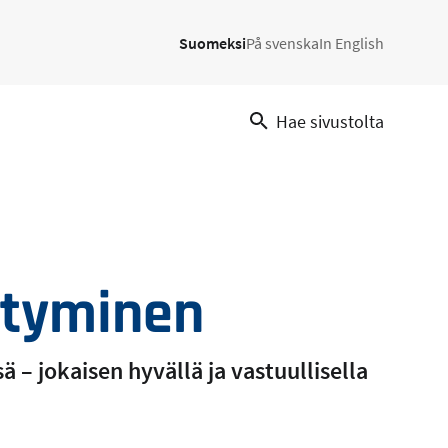
Suomeksi
På svenska
In English
Hae sivustolta
ytyminen
– jokaisen hyvällä ja vastuullisella