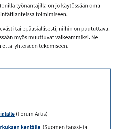
onilla työnantajilla on jo käytössään oma
rintätilanteissa toimimiseen.
sevästi tai epäasiallisesti, niihin on puututtava.
ittyessään myös muuttuvat vaikeammiksi. Ne
in että yhteiseen tekemiseen.
ialalle
(
Forum Artis)
irkuksen kentälle
(Suomen tanssi- ja