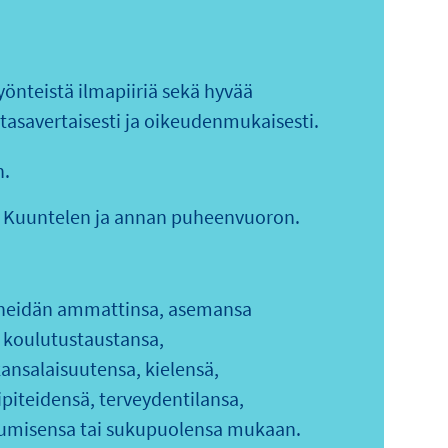
yönteistä ilmapiiriä sekä hyvää
tasavertaisesti ja oikeudenmukaisesti.
n.
sti. Kuuntelen ja annan puheenvuoron.
iä heidän ammattinsa, asemansa
, koulutustaustansa,
kansalaisuutensa, kielensä,
iteidensä, terveydentilansa,
umisensa tai sukupuolensa mukaan.