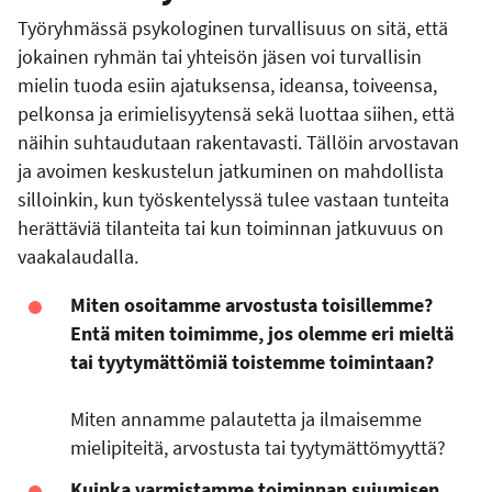
Työryhmässä psykologinen turvallisuus on sitä, että
jokainen ryhmän tai yhteisön jäsen voi turvallisin
mielin tuoda esiin ajatuksensa, ideansa, toiveensa,
pelkonsa ja erimielisyytensä sekä luottaa siihen, että
näihin suhtaudutaan rakentavasti. Tällöin arvostavan
ja avoimen keskustelun jatkuminen on mahdollista
silloinkin, kun työskentelyssä tulee vastaan tunteita
herättäviä tilanteita tai kun toiminnan jatkuvuus on
vaakalaudalla.
Miten osoitamme arvostusta toisillemme?
Entä miten toimimme, jos olemme eri mieltä
tai tyytymättömiä toistemme toimintaan?
Miten annamme palautetta ja ilmaisemme
mielipiteitä, arvostusta tai tyytymättömyyttä?
Kuinka varmistamme toiminnan sujumisen