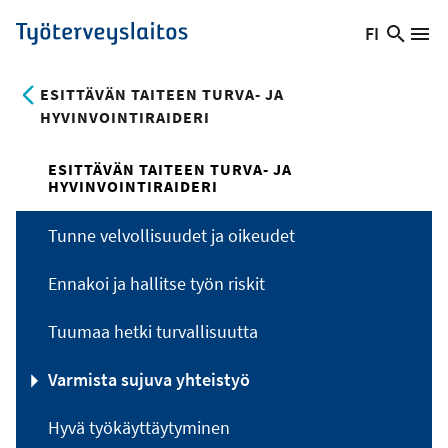
Hyppää
FI
Hae
Vaihda
Va
Työterveyslaitos
pääsisältöön
sivust
kieltä,
nykyinen
ESITTÄVÄN TAITEEN TURVA- JA
kieli:
HYVINVOINTIRAIDERI
ESITTÄVÄN TAITEEN TURVA- JA
HYVINVOINTIRAIDERI
Tunne velvollisuudet ja oikeudet
Ennakoi ja hallitse työn riskit
Tuumaa hetki turvallisuutta
Varmista sujuva yhteistyö
Hyvä työkäyttäytyminen