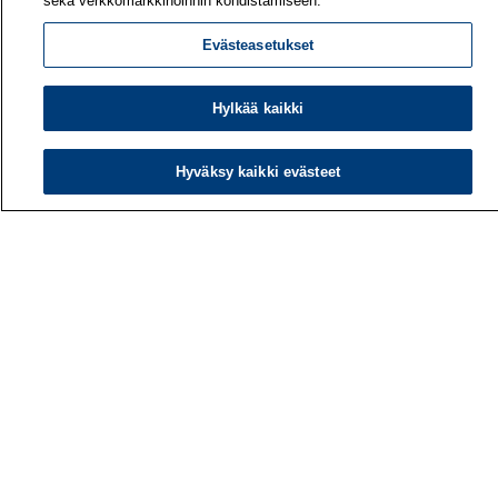
sekä verkkomarkkinoinnin kohdistamiseen.
Evästeasetukset
Hylkää kaikki
Hyväksy kaikki evästeet
Työterveyslaitos
PL 40
00032 TYÖTERVEYSLAITOS
Puhelin: 030 474 1 (pvm/mpm)
Yhteystiedot
Laskutustiedot
Medialle
Tietoa meistä
Avoimet työpaikat
Tilaa uutiskirje