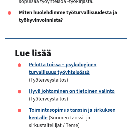
sopuisaa työyhteisöä -työkirjasta.
Miten huolehdimme työturvallisuudesta ja
työhyvinvoinnista?
Lue lisää
Pelotta töissä – psykologinen
turvallisuus työyhteisössä
(Työterveyslaitos)
Hyvä johtaminen on tietoinen valinta
(Työterveyslaitos)
Toimintasopimus tanssin ja sirkuksen
kentälle
(Suomen tanssi- ja
sirkustaiteilijat / Teme)