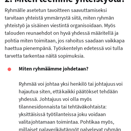
Ryhmälle asetetun tavoitteen saavuttamiseksi
tarvitaan yhteistä ymmärrystä siitä, miten ryhmän
yhteistyö ja sisäinen viestintä organisoidaan. Myös
talouden reunaehdot on hyvä yhdessä määritellä ja
pohtia miten toimitaan, jos rahoitus saadaan vaikkapa
haettua pienempänä. Työskentelyn edetessä voi tulla
tarvetta tarkentaa näitä sopimuksia.
Miten ryhmäämme johdetaan?
Ryhmää voi johtaa yksi henkilö tai johtajuus voi
hajautua siten, että kaikki päätökset tehdään
yhdessä. Johtajuus voi olla myös
tilannesidonnaista tai tehtäväkohtaista:
yksittäisissä työtilanteissa joku voidaan
valita johtamaan toimintaa. Pohtikaa myös,
millaiset palaverikäytännöt palvelevat ryhmän