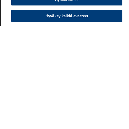
Hyväksy kaikki evästeet
Työterveyslaitos
PL 40
00032 TYÖTERVEYSLAITOS
Puhelin: 030 474 1 (pvm/mpm)
Yhteystiedot
Laskutustiedot
Medialle
Tietoa meistä
Avoimet työpaikat