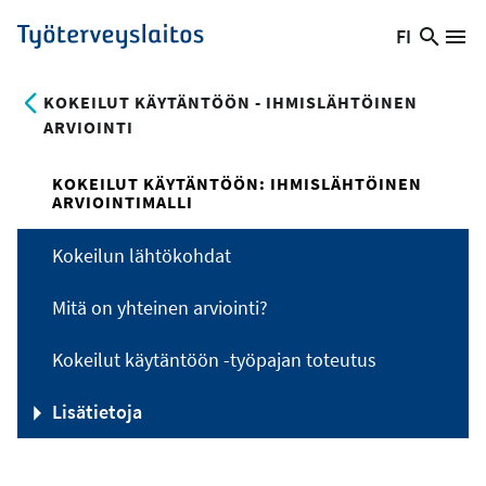
Hyppää
FI
Hae
Vaihda
Va
Työterveyslaitos
pääsisältöön
sivust
kieltä,
nykyinen
KOKEILUT KÄYTÄNTÖÖN - IHMISLÄHTÖINEN
kieli:
ARVIOINTI
KOKEILUT KÄYTÄNTÖÖN: IHMISLÄHTÖINEN
ARVIOINTIMALLI
Kokeilun lähtökohdat
Mitä on yhteinen arviointi?
Kokeilut käytäntöön -työpajan toteutus
Lisätietoja