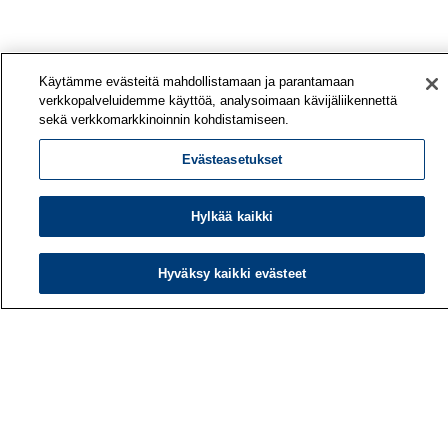
Käytämme evästeitä mahdollistamaan ja parantamaan
verkkopalveluidemme käyttöä, analysoimaan kävijäliikennettä
sekä verkkomarkkinoinnin kohdistamiseen.
Evästeasetukset
Hylkää kaikki
Hyväksy kaikki evästeet
Työterveyslaitos
PL 40