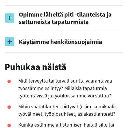
Opimme läheltä piti -tilanteista ja
sattuneista tapaturmista
Käytämme henkilönsuojaimia
Puhukaa näistä
Mitä terveyttä tai turvallisuutta vaarantavaa
työssämme esiintyy? Millaisia tapaturmia
työtehtävissä ja työtiloissamme voi sattua?
Mihin vaaratilanteet liittyvät (esim. kemikaalit,
työvälineet, työolosuhteet, asiakastilanteet)?
Kuinka estämme altistumisen haitallisille tai