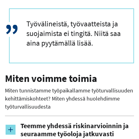
L
Työvälineistä, työvaatteista ja
a
suojaimista ei tingitä. Niitä saa
i
aina pyytämällä lisää.
n
a
u
Miten voimme toimia
s
Miten tunnistamme työpaikallamme työturvallisuuden
kehittämiskohteet? Miten yhdessä huolehdimme
työturvallisuudesta
Teemme yhdessä riskinarvioinnin ja
seuraamme työoloja jatkuvasti