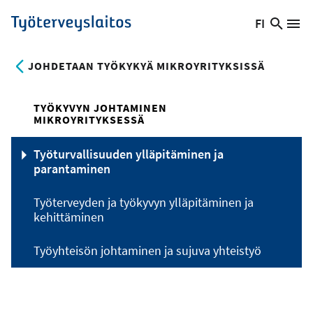
Hyppää
FI
Hae
Vaihda
Va
Työterveyslaitos
pääsisältöön
sivust
kieltä,
nykyinen
JOHDETAAN TYÖKYKYÄ MIKROYRITYKSISSÄ
kieli:
TYÖKYVYN JOHTAMINEN
MIKROYRITYKSESSÄ
Työturvallisuuden ylläpitäminen ja
parantaminen
Työterveyden ja työkyvyn ylläpitäminen ja
kehittäminen
Työyhteisön johtaminen ja sujuva yhteistyö