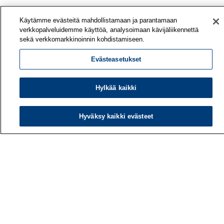
Käytämme evästeitä mahdollistamaan ja parantamaan
verkkopalveluidemme käyttöä, analysoimaan kävijäliikennettä
sekä verkkomarkkinoinnin kohdistamiseen.
Evästeasetukset
Hylkää kaikki
Hyväksy kaikki evästeet
Työterveyslaitos
PL 40
00032 TYÖTERVEYSLAITOS
Puhelin: 030 474 1 (pvm/mpm)