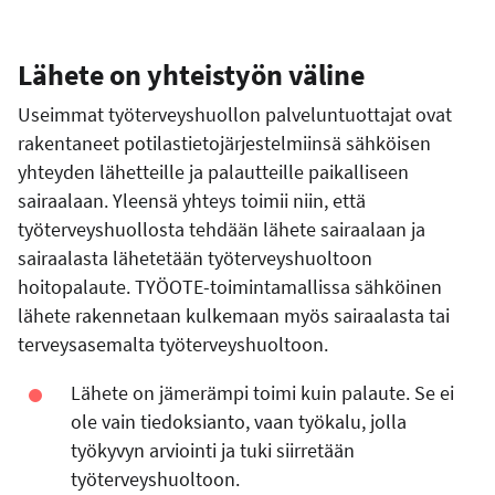
Lähete on yhteistyön väline
Useimmat työterveyshuollon palveluntuottajat ovat
rakentaneet potilastietojärjestelmiinsä sähköisen
yhteyden lähetteille ja palautteille paikalliseen
sairaalaan. Yleensä yhteys toimii niin, että
työterveyshuollosta tehdään lähete sairaalaan ja
sairaalasta lähetetään työterveyshuoltoon
hoitopalaute. TYÖOTE-toimintamallissa sähköinen
lähete rakennetaan kulkemaan myös sairaalasta tai
terveysasemalta työterveyshuoltoon.
Lähete on jämerämpi toimi kuin palaute. Se ei
ole vain tiedoksianto, vaan työkalu, jolla
työkyvyn arviointi ja tuki siirretään
työterveyshuoltoon.