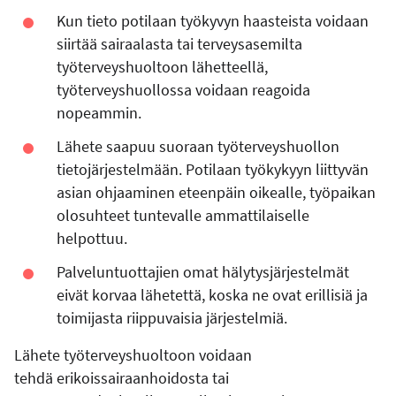
Kun tieto potilaan työkyvyn haasteista voidaan
siirtää sairaalasta tai terveysasemilta
työterveyshuoltoon lähetteellä,
työterveyshuollossa voidaan reagoida
nopeammin.
Lähete saapuu suoraan työterveyshuollon
tietojärjestelmään. Potilaan työkykyyn liittyvän
asian ohjaaminen eteenpäin oikealle, työpaikan
olosuhteet tuntevalle ammattilaiselle
helpottuu.
Palveluntuottajien omat hälytysjärjestelmät
eivät korvaa lähetettä, koska ne ovat erillisiä ja
toimijasta riippuvaisia järjestelmiä.
Lähete työterveyshuoltoon voidaan
tehdä erikoissairaanhoidosta tai