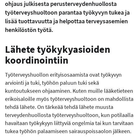
ohjaus julkisesta perusterveydenhuollosta
työterveyshuoltoon parantaa työkyvyn tukea ja
lisää tuottavuutta ja helpottaa terveysasemien
henkilöstön työtä.
Lähete työkykyasioiden
koordinointiin
Työterveyshuollon erityisosaamista ovat työkyvyn
arviointi ja tuki, työhön paluun tuki sekä
kuntoutukseen ohjaaminen. Kuten muille lääketieteen
erikoisaloille myös työterveyshuoltoon on mahdollista
tehdä lähete. On tärkeää tehdä lähete muusta
terveydenhuollosta työterveyshuoltoon, kun potilaalla
havaitaan työkykyyn liittyviä ongelmia tai kun tarvitaan
tukea työhön palaamiseen sairauspoissaolon jälkeen.