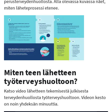
perusterveydenhuollosta. Alla olevassa kuvassa näet,
miten läheteprosessi etenee.
Miten teen lähetteen
työterveyshuoltoon?
Katso video lä­he­tteen tekemisestä julkisesta
terveydenhuollosta työ­ter­veys­huol­toon. Videon kesto
on noin yhdeksän minuuttia.