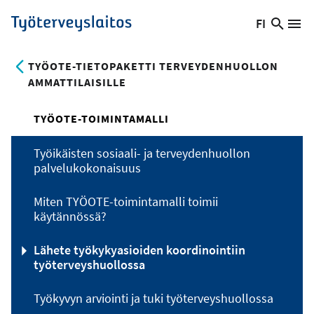
Hyppää
FI
Hae
Vaihda
Va
Työterveyslaitos
pääsisältöön
sivust
kieltä,
nykyinen
TYÖOTE-TIETOPAKETTI TERVEYDENHUOLLON
kieli:
AMMATTILAISILLE
TYÖOTE-TOIMINTAMALLI
Työikäisten sosiaali- ja terveydenhuollon
palvelukokonaisuus
Miten TYÖOTE-toimintamalli toimii
käytännössä?
Lähete työkykyasioiden koordinointiin
työterveyshuollossa
Työkyvyn arviointi ja tuki työterveyshuollossa