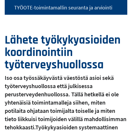
TYÖOTE-toimintamallin seuranta ja arviointi
Lähete työkykyasioiden
koordinointiin
työterveyshuollossa
Iso osa työssäkäyvästä väestöstä asioi sekä
työterveyshuollossa että julkisessa
perusterveydenhuollossa. Tällä hetkellä ei ole
yhtenäisiä toimintamalleja siihen, miten
potilaita ohjataan toimijalta toiselle ja miten
tieto liikkuisi toimijoiden välillä mahdollisimman
tehokkaasti.Työkykyasioiden systemaattinen