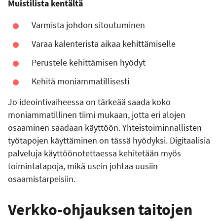
Muistilista kentältä
Varmista johdon sitoutuminen
Varaa kalenterista aikaa kehittämiselle
Perustele kehittämisen hyödyt
Kehitä moniammatillisesti
Jo ideointivaiheessa on tärkeää saada koko
moniammatillinen tiimi mukaan, jotta eri alojen
osaaminen saadaan käyttöön. Yhteistoiminnallisten
työtapojen käyttäminen on tässä hyödyksi. Digitaalisia
palveluja käyttöönotettaessa kehitetään myös
toimintatapoja, mikä usein johtaa uusiin
osaamistarpeisiin.
Verkko-ohjauksen taitojen