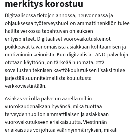
merkitys korostuu
Digitaalisessa tietojen annossa, neuvonnassa ja
ohjauksessa työterveyshuollon ammattihenkilön tulee
hallita verkossa tapahtuvan ohjauksen
erityispiirteet. Digitaaliset vuorovaikutuskeinot
poikkeavat tavanomaisista asiakkaan kohtaamisen ja
motivoinnin keinoista. Kun digitaalisia TANO-palveluja
otetaan käyttöön, on tärkeää huomata, että
sovellusten teknisen käyttökoulutuksen lisäksi tulee
järjestää suunnitelmallista koulutusta
verkkoviestintään.
Asiakas voi olla palvelun äärellä mihin
vuorokaudenaikaan hyvänsä, mikä tuottaa
terveydenhuollon ammattilaisen ja asiakkaan
vuorovaikutukseen eriaikaisuutta. Viestinnän
eriaikaisuus voi johtaa väärinymmärryksiin, mikäli