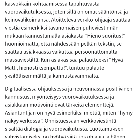
kasvokkain kohtaamisessa tapahtuvasta
vuorovaikutuksesta, joten sillä on omat sääntönsä ja
keinovalikoimansa. Aloitteleva verkko-ohjaaja saattaa
viestiä esimerkiksi tavanomaisen puheviestinnän
mukaan kannustamalla asiakasta “Hieno suoritus!”
huomioimatta, että nähdessään pelkän tekstin, se
saattaa asiakkaasta vaikuttaa persoonattomalta
massaviestiltä. Kun asiakas saa palautteeksi “Hyvä
Matti, hienosti tsempattu!”, tuntuu palaute
yksilöllisemmältä ja kannustavammalta.
Digitaalisessa ohjauksessa ja neuvonnassa positiivinen
kannustus, myönteisyys vuorovaikutuksessa ja
asiakkaan motivointi ovat tärkeitä elementtejä.
Asiantuntijan on hyvä esimerkiksi miettiä, miten “hymy
näkyy verkossa”. Onnistuessaan verkkoviestintä
sisältää dialogia ja vuorovaikutusta. Luottamuksen
vahvistamiseksi on hyötyä siitä, jos ohjaaja ja hänen