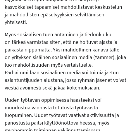
kasvokkaiset tapaamiset mahdollistavat keskustelun
ja mahdollisten epäselvyyksien selvittämisen
yhteisesti.
Myös sosiaalisen tuen antaminen ja tiedonkulku
on tärkeä varmistaa siten, että ne hoituvat ajasta ja
paikasta riippumatta. Yksi mahdollinen kanava tälle
on yrityksen sisäinen sosiaalinen media (Yammer), joka
luo mahdollisuuden myös vertaistuelle.
Parhaimmillaan sosiaalinen media voi toimia jaetun
asiantuntijuuden alustana, jossa ryhmän jäsenet voivat
viestiä avoimesti sekä jakaa kokemuksiaan.
Uuden työtavan oppimisessa haasteeksi voi
muodostua vanhasta totutusta työtavasta
luopuminen. Uudet työtavat vaativat aktiivisuutta ja
panostusta paitsi käyttöönottovaiheessa, myös
myöhemmin toiminnan vakiinnuttamisessa.