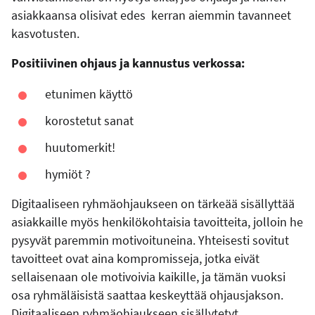
asiakkaansa olisivat edes kerran aiemmin tavanneet
kasvotusten.
Positiivinen ohjaus ja kannustus verkossa:
etunimen käyttö
korostetut sanat
huutomerkit!
hymiöt ?
Digitaaliseen ryhmäohjaukseen on tärkeää sisällyttää
asiakkaille myös henkilökohtaisia tavoitteita, jolloin he
pysyvät paremmin motivoituneina. Yhteisesti sovitut
tavoitteet ovat aina kompromisseja, jotka eivät
sellaisenaan ole motivoivia kaikille, ja tämän vuoksi
osa ryhmäläisistä saattaa keskeyttää ohjausjakson.
Digitaaliseen ryhmäohjaukseen sisällytetyt