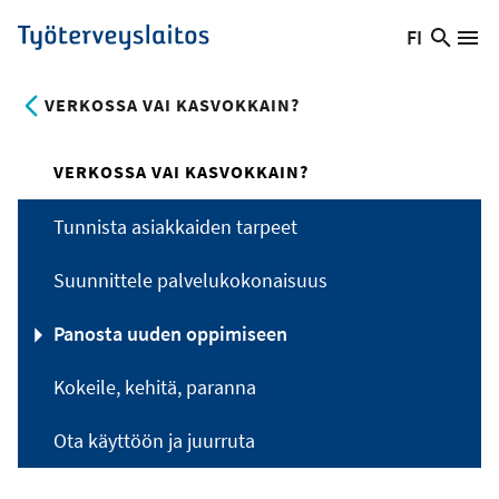
Hyppää
FI
Hae
Vaihda
Va
Työterveyslaitos
pääsisältöön
sivust
kieltä,
nykyinen
VERKOSSA VAI KASVOKKAIN?
kieli:
VERKOSSA VAI KASVOKKAIN?
Tunnista asiakkaiden tarpeet
Suunnittele palvelukokonaisuus
Panosta uuden oppimiseen
Kokeile, kehitä, paranna
Ota käyttöön ja juurruta