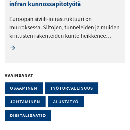
infran kunnossapitotyötä
Euroopan siviili-infrastruktuuri on
murroksessa. Siltojen, tunneleiden ja muiden
kriittisten rakenteiden kunto heikkenee…
AVAINSANAT
OSAAMINEN
TYÖTURVALLISUUS
JOHTAMINEN
ALUSTATYÖ
DIGITALISAATIO