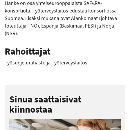
Hanke on osa yhteiseurooppalaista SAF€RA-
e
konsortiota. Työterveyslaitos edustaa konsortiossa
Suomea. Lisäksi mukana ovat Alankomaat (johtava
toteuttaja TNO), Espanja (Baskimaa, PESI) ja Norja
(NSR).
Rahoittajat
Työsuojelurahasto ja Työterveyslaitos
Sinua saattaisivat
kiinnostaa