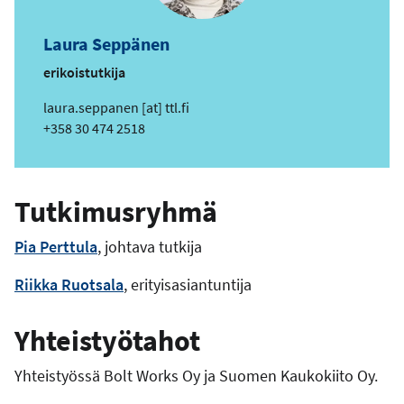
Laura Seppänen
erikoistutkija
s
laura.seppanen
[at]
ttl.fi
ä
Puhelin
+358 30 474 2518
h
k
ö
Tutkimusryhmä
p
o
Pia Perttula
, johtava tutkija
s
t
Riikka Ruotsala
, erityisasiantuntija
i
o
Yhteistyötahot
s
o
Yhteistyössä Bolt Works Oy ja Suomen Kaukokiito Oy.
i
t