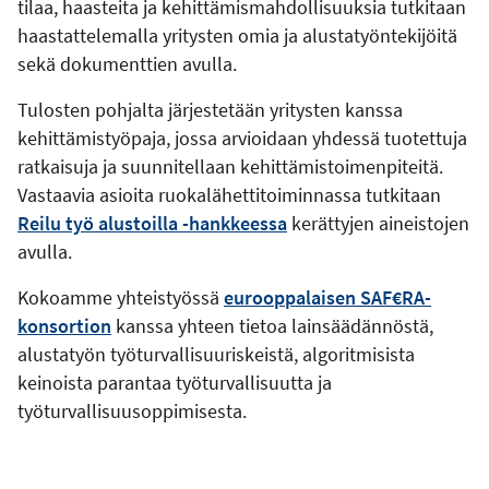
tilaa, haasteita ja kehittämismahdollisuuksia tutkitaan
haastattelemalla yritysten omia ja alustatyöntekijöitä
sekä dokumenttien avulla.
Tulosten pohjalta järjestetään yritysten kanssa
kehittämistyöpaja, jossa arvioidaan yhdessä tuotettuja
ratkaisuja ja suunnitellaan kehittämistoimenpiteitä.
Vastaavia asioita ruokalähettitoiminnassa tutkitaan
Reilu työ alustoilla -hankkeessa
kerättyjen aineistojen
avulla.
Kokoamme yhteistyössä
eurooppalaisen SAF€RA-
konsortion
kanssa yhteen tietoa lainsäädännöstä,
alustatyön työturvallisuuriskeistä, algoritmisista
keinoista parantaa työturvallisuutta ja
työturvallisuusoppimisesta.