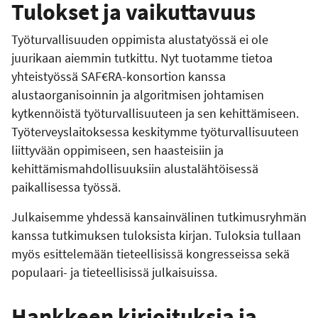
Tulokset ja vaikuttavuus
Työturvallisuuden oppimista alustatyössä ei ole
juurikaan aiemmin tutkittu. Nyt tuotamme tietoa
yhteistyössä SAF€RA-konsortion kanssa
alustaorganisoinnin ja algoritmisen johtamisen
kytkennöistä työturvallisuuteen ja sen kehittämiseen.
Työterveyslaitoksessa keskitymme työturvallisuuteen
liittyvään oppimiseen, sen haasteisiin ja
kehittämismahdollisuuksiin alustalähtöisessä
paikallisessa työssä.
Julkaisemme yhdessä kansainvälinen tutkimusryhmän
kanssa tutkimuksen tuloksista kirjan. Tuloksia tullaan
myös esittelemään tieteellisissä kongresseissa sekä
populaari- ja tieteellisissä julkaisuissa.
Hankkeen kirjoituksia ja