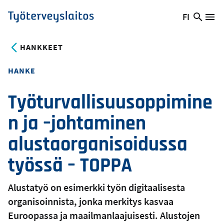
Hyppää
FI
Hae
Vaihda
Va
Työterveyslaitos
pääsisältöön
sivust
kieltä,
nykyinen
HANKKEET
kieli:
HANKE
Työturvallisuusoppimine
n ja –johtaminen
alustaorganisoidussa
työssä – TOPPA
Alustatyö on esimerkki työn digitaalisesta
organisoinnista, jonka merkitys kasvaa
Euroopassa ja maailmanlaajuisesti. Alustojen