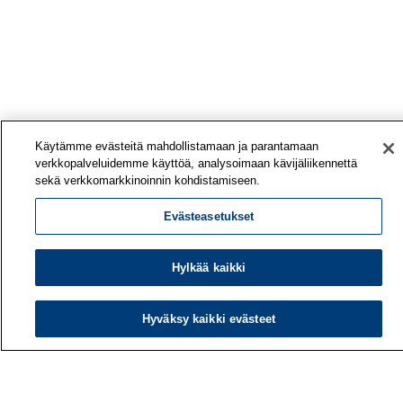
Käytämme evästeitä mahdollistamaan ja parantamaan
verkkopalveluidemme käyttöä, analysoimaan kävijäliikennettä
sekä verkkomarkkinoinnin kohdistamiseen.
Evästeasetukset
Hylkää kaikki
Työterveyslaitos
PL 40
Hyväksy kaikki evästeet
00032 TYÖTERVEYSLAITOS
Puhelin: 030 474 1 (pvm/mpm)