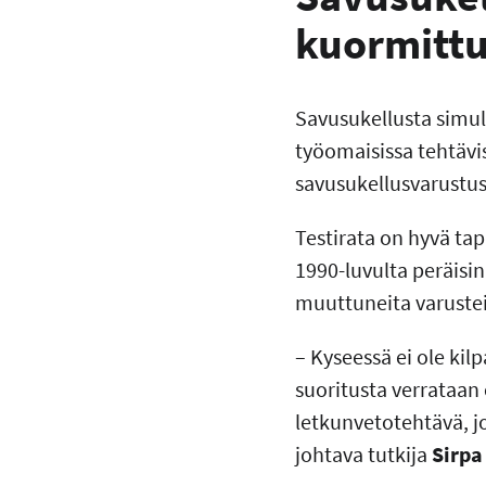
kuormittu
Savusukellusta simulo
työomaisissa tehtävis
savusukellusvarustus
Testirata on hyvä ta
1990-luvulta peräisin
muuttuneita varustei
– Kyseessä ei ole kil
suoritusta verrataa
letkunvetotehtävä, j
johtava tutkija
Sirpa