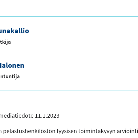
unakallio
tkija
Halonen
antuntija
mediatiedote 11.1.2023
 pelastushenkilöstön fyysisen toimintakyvyn arviointi