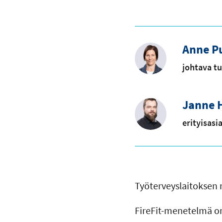
Anne P
johtava tu
Janne 
erityisasi
Työterveyslaitoksen 
FireFit-menetelmä on