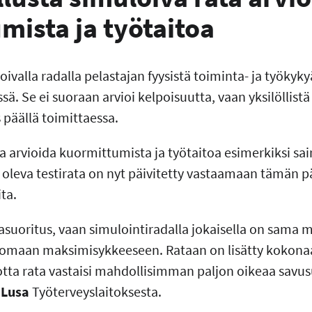
mista ja työtaitoa
ivalla radalla pelastajan fyysistä toiminta- ja työkyk
sä. Se ei suoraan arvioi kelpoisuutta, vaan yksilöllis
 päällä toimittaessa.
pa arvioida kuormittumista ja työtaitoa esimerkiksi sa
 oleva testirata on nyt päivitetty vastaamaan tämän pä
ta.
pasuoritus, vaan simulointiradalla jokaisella on sama 
n omaan maksimisykkeeseen. Rataan on lisätty kokona
otta rata vastaisi mahdollisimman paljon oikeaa savus
 Lusa
Työterveyslaitoksesta.