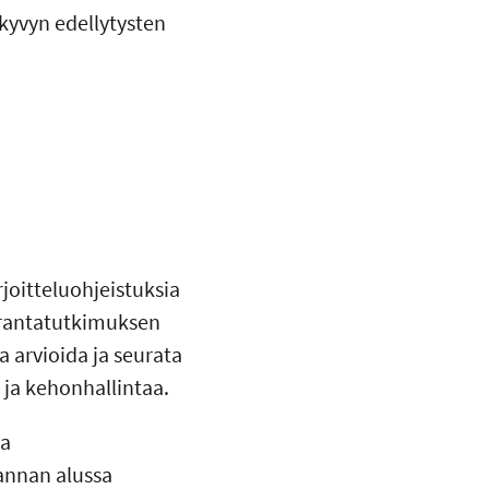
ökyvyn edellytysten
joitteluohjeistuksia
urantatutkimuksen
a arvioida ja seurata
a ja kehonhallintaa.
ja
annan alussa