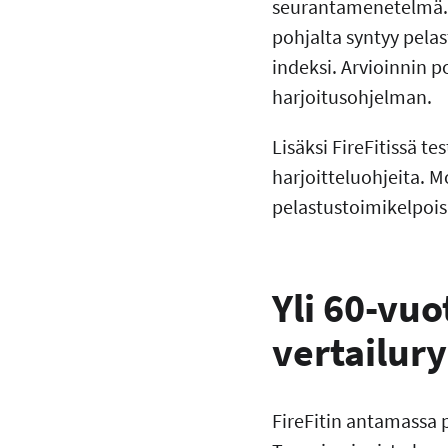
seurantamenetelmä.
pohjalta syntyy pelas
indeksi. Arvioinnin p
harjoitusohjelman.
Lisäksi FireFitissä t
harjoitteluohjeita. Mo
pelastustoimikelpois
Yli 60-vuo
vertailur
FireFitin antamassa 