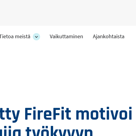
Tietoa meistä
Vaikuttaminen
Ajankohtaista
at
Tietoa
meistä
-
hteet
osion
alakohteet
tty FireFit motivoi
ajia työkyvyn