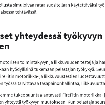
llusta simuloivaa rataa suositellaan käytettäväksi ty
aisessa tehtävässä.
kset yhteydessä työkyvyn
een
otorisen toimintakyvyn ja liikkuvuuden testejä ja har
kaan hyödyllisinä tukemaan pelastajan työkykyä. Se
FireFitin motoriikka- ja liikkuvuustestien luotettavuutt
ien työssä tarvittavaa tasapainonhallintaa, liikkuvuutt
emme tukee suuntaa-antavasti FireFitin motoriikka- 
ten yhteyttä työkyvyn muutokseen. Kun pelastaja seur