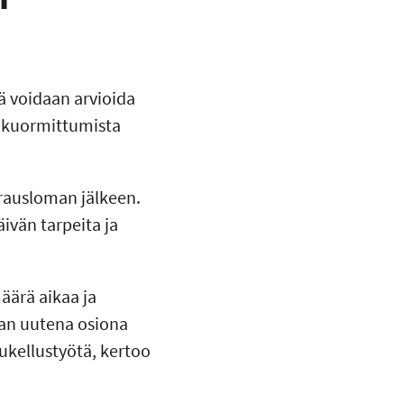
yä voidaan arvioida
tä kuormittumista
irausloman jälkeen.
ivän tarpeita ja
määrä aikaa ja
an uutena osiona
ukellustyötä, kertoo