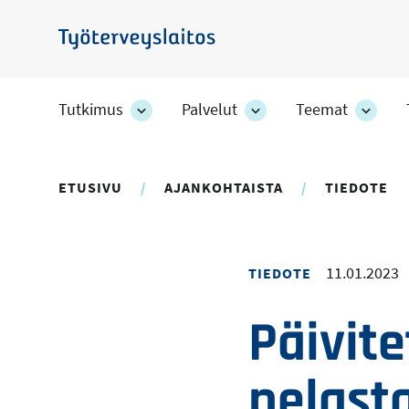
Hyppää
pääsisältöön
Työterveyslaitos
Tutkimus
Palvelut
Teemat
Tutkimus
Palvelut
Teem
-
-
-
osion
osion
osion
alakohteet
alakohteet
alako
ETUSIVU
AJANKOHTAISTA
TIEDOTE
11.01.2023
TIEDOTE
Päivite
pelast