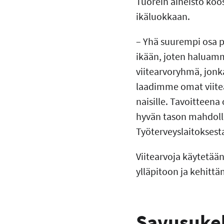
Tuorein aineisto koos
ikäluokkaan.
– Yhä suurempi osa p
ikään, joten haluamm
viitearvoryhmä, jonka
laadimme omat viitea
naisille. Tavoitteena 
hyvän tason mahdolli
Työterveyslaitoksest
Viitearvoja käytetää
ylläpitoon ja kehittä
Savusukel