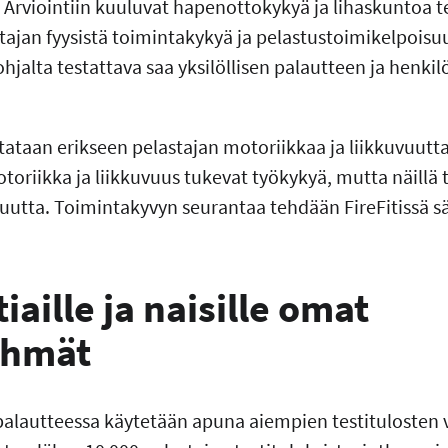
Arviointiin kuuluvat hapenottokykyä ja lihaskuntoa te
tajan fyysistä toimintakykyä ja pelastustoimikelpoisuut
ohjalta testattava saa yksilöllisen palautteen ja henki
estataan erikseen pelastajan motoriikkaa ja liikkuvuut
toriikka ja liikkuvuus tukevat työkykyä, mutta näillä te
uutta. Toimintakyvyn seurantaa tehdään FireFitissä sä
tiaille ja naisille omat
yhmät
palautteessa käytetään apuna aiempien testitulosten v