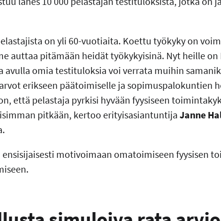
tuu lähes 10 000 pelastajan testituloksista, jotka on ja
elastajista on yli 60-vuotiaita. Koettu työkyky on voi
e auttaa pitämään heidät työkykyisinä. Nyt heille on 
 avulla omia testituloksia voi verrata muihin samanikä
rvot erikseen päätoimiselle ja sopimuspalokuntien he
on, että pelastaja pyrkisi hyvään fyysiseen toimintakyky
simman pitkään, kertoo erityisasiantuntija
Janne Ha
a.
n ensisijaisesti motivoimaan omatoimiseen fyysisen t
miseen.
lusta simuloiva rata arvio