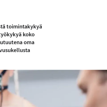
istä toimintakykyä
 työkykyä koko
 uutuutena oma
savusukellusta