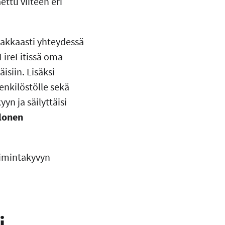
ettu viiteen eri
makkaasti yhteydessä
FireFitissä oma
isiin. Lisäksi
nkilöstölle sekä
yn ja säilyttäisi
lonen
oimintakyvyn
i