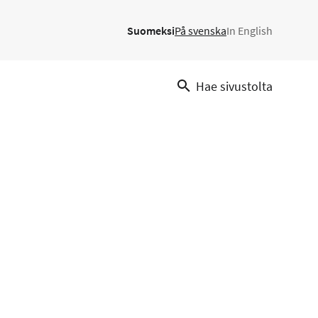
Suomeksi
På svenska
In English
Hae sivustolta