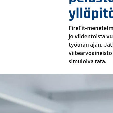
ylläpi
FireFit-menetelmä
jo viidentoista 
työuran ajan. Ja
viitearvoaineisto 
simuloiva rata.