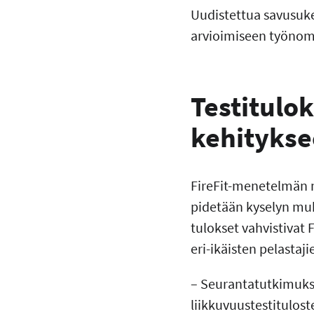
Uudistettua savusuke
arvioimiseen työnom
Testitulo
kehityks
FireFit-menetelmän m
pidetään kyselyn mu
tulokset vahvistivat 
eri-ikäisten pelastaj
– Seurantatutkimuks
liikkuvuustestitulos