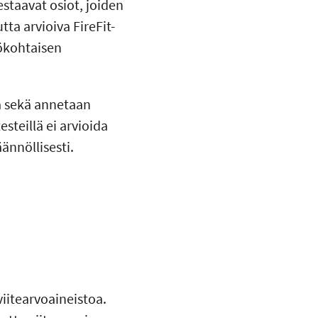
staavat osiot, joiden
ta arvioiva FireFit-
lökohtaisen
ta sekä annetaan
steillä ei arvioida
ännöllisesti.
iitearvoaineistoa.