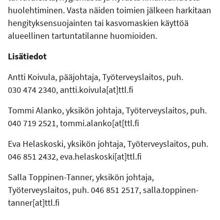
huolehtiminen. Vasta näiden toimien jälkeen harkitaan
hengityksensuojainten tai kasvomaskien käyttöä
alueellinen tartuntatilanne huomioiden.
Lisätiedot
Antti Koivula, pääjohtaja, Työterveyslaitos, puh.
030 474 2340, antti.koivula[at]ttl.fi
Tommi Alanko, yksikön johtaja, Työterveyslaitos, puh.
040 719 2521, tommi.alanko[at[ttl.fi
Eva Helaskoski, yksikön johtaja, Työterveyslaitos, puh.
046 851 2432, eva.helaskoski[at]ttl.fi
Salla Toppinen-Tanner, yksikön johtaja,
Työterveyslaitos, puh. 046 851 2517, salla.toppinen-
tanner[at]ttl.fi