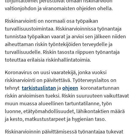
torjuntatoimet perustuivat omaan riskinarvioon
valtionjohdon ja viranomaisten ohjeiden ohella.
Riskinarviointi on normaali osa työpaikan
turvallisuustoimintaa. Riskinarvioinnissa työnantaja
tunnistaa työpaikan vaarat ja arvioi sen jälkeen niiden
aiheuttaman riskin työntekijöiden terveydelle ja
turvallisuudelle. Riskin tasosta riippuen työnantaja
toteuttaa erilaisia riskinhallintatoimia.
Koronavirus on uusi vaaratekijä, jonka vuoksi
riskinarviointi on päivitettävä. Työterveyslaitos on
tehnyt
tarkistuslistan
ja
ohjeen
koronatartunnan
riskin arvioimisen tueksi. Riskin suuruuteen vaikuttavat
muun muassa alueellinen tartuntatilanne, työn
luonne, etätyömahdollisuudet, lähikontaktien määrä
ja kesto, matkustustarpeet ja hygienian taso.
Riskinarvioinnin päivittämisessä työnantajaa tukevat