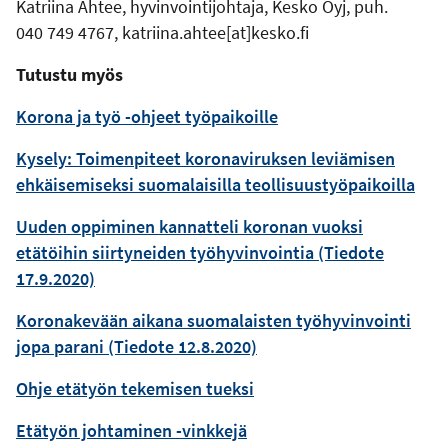
Katriina Ahtee, hyvinvointijohtaja, Kesko Oyj, puh.
040 749 4767, katriina.ahtee[at]kesko.fi
Tutustu myös
Korona ja työ -ohjeet työpaikoille
Kysely: Toimenpiteet koronaviruksen leviämisen
ehkäisemiseksi suomalaisilla teollisuustyöpaikoilla
Uuden oppiminen kannatteli koronan vuoksi
etätöihin siirtyneiden työhyvinvointia (Tiedote
17.9.2020)
Koronakevään aikana suomalaisten työhyvinvointi
jopa parani (Tiedote 12.8.2020)
Ohje etätyön tekemisen tueksi
Etätyön johtaminen -vinkkejä