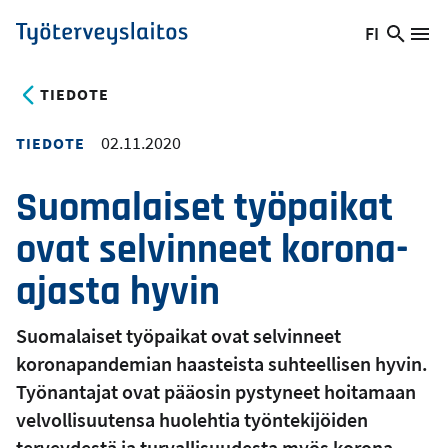
Hyppää
FI
Hae
Vaihda
Va
Työterveyslaitos
pääsisältöön
sivust
kieltä,
nykyinen
TIEDOTE
kieli:
02.11.2020
TIEDOTE
Suomalaiset työpaikat
ovat selvinneet korona-
ajasta hyvin
Suomalaiset työpaikat ovat selvinneet
koronapandemian haasteista suhteellisen hyvin.
Työnantajat ovat pääosin pystyneet hoitamaan
velvollisuutensa huolehtia työntekijöiden
terveydestä ja turvallisuudesta myös korona-