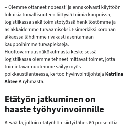
– Olemme ottaneet nopeasti ja ennakoivasti käyttöön
lukuisia turvallisuuteen liittyviä toimia kaupoissa,
logistiikassa sekä toimistotyössä henkilöstömme ja
asiakkaidemme turvaamiseksi. Esimerkiksi koronan
alkaessa lähdimme rivakasti asentamaan
kauppoihimme turvapleksejä.
Huoltovarmuusnäkökulmasta keskeisessä
logistiikassa olemme tehneet mittavat toimet, jotta
toimintavarmuutemme säilyy myös
poikkeustilanteessa, kertoo hyvinvointijohtaja
Katriina
Ahtee
K-ryhmästä.
Etätyön jatkuminen on
haaste työhyvinvoinnille
Keväällä, jolloin etätyöhön siirtyi lähes 60 prosenttia