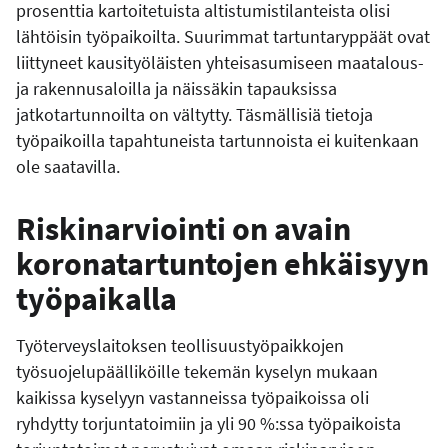
prosenttia kartoitetuista altistumistilanteista olisi
lähtöisin työpaikoilta. Suurimmat tartuntaryppäät ovat
liittyneet kausityöläisten yhteisasumiseen maatalous-
ja rakennusaloilla ja näissäkin tapauksissa
jatkotartunnoilta on vältytty. Täsmällisiä tietoja
työpaikoilla tapahtuneista tartunnoista ei kuitenkaan
ole saatavilla.
Riskinarviointi on avain
koronatartuntojen ehkäisyyn
työpaikalla
Työterveyslaitoksen teollisuustyöpaikkojen
työsuojelupäälliköille tekemän kyselyn mukaan
kaikissa kyselyyn vastanneissa työpaikoissa oli
ryhdytty torjuntatoimiin ja yli 90 %:ssa työpaikoista