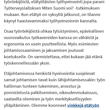
työntekijöistä, etätyöläisten työhyvinvointi jopa parani
Työterveyslaitoksen Miten Suomi voi? -tutkimuksen
mukaan. Kun etätyö on syksyllä jatkunut, on tilanne
käynyt haastavammaksi työhyvinvoinnin kannalta.
Osaa työntekijöistä uhkaa tylsistyminen, epävirallinen
vuorovaikutus työkavereiden kanssa on vähäistä ja
ergonomia on usein puutteellista. Myös esimiesten
johtamisosaaminen ja jaksaminen joutuvat
koetukselle. On varmistettava, ettei kukaan jää etänä
työskennellessään yksin.
Etäjohtamisessa henkistä hyvinvointia suojelevat
samat johtamisen tavat kuin lähijohtamisessakin: työn
hallinnan tunteen tukeminen, arvostus ja
ponnistelusta palkitseminen, oikeudenmukaisuus,
saatavilla oleminen ja työn merkityksellisyyden
ylläpitäminen. Olemme koonneet
vinkkejä etätyön