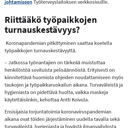
johtamiseen
Työterveyslaitoksen verkkosivuille.
Riittääkö työpaikkojen
turnauskestävyys?
Koronapandemian pitkittyminen saattaa koetella
työpaikkojen turnauskestävyyttä.
– Jatkossa työnantajien on tärkeää muistuttaa
henkilöstöä sovituista pelisäännöistä. Erityisesti on
kiinnitettävä huomiota ohjeiden noudattamiseen myös
taukojen ja työpaikkaruokailun aikana. Turvaväleistä ja
hygieniasta on pidettävä huolta, vaikka maskeja
käytettäisiinkin, kehottaa Antti Koivula.
Ensisijaisia torjuntatoimia koronaviruspandemian
aikana ovat töiden järjestäminen uudella tavalla sekä
turvaväleistä, hygieniasta ja hyvästä ilmanvaihdosta