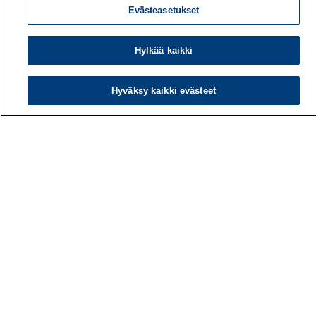
Evästeasetukset
Hylkää kaikki
Hyväksy kaikki evästeet
Työterveyslaitos
PL 40
00032 TYÖTERVEYSLAITOS
Puhelin: 030 474 1 (pvm/mpm)
Yhteystiedot
Laskutustiedot
Medialle
Tietoa meistä
Avoimet työpaikat
Tilaa uutiskirje
Hae sivustolta