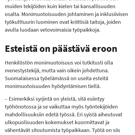
muiden tekijöiden kuin kielen tai kansallisuuden
osalta. Monimuotoisuuden johtaminen ja inklusiivisen
työkulttuurin luominen ovat kriittisiä taitoja, joiden
avulla luodaan vetovoimaisia työpaikkoja.
Esteistä on päästävä eroon
Henkilöstön monimuotoisuus voi tutkitusti olla
menestystekijä, mutta vain oikein johdettuna.
Suomalaisessa työelämässä on useita esteitä
monimuotoisuuden hyödyntämisen tiellä.
– Esimerkiksi syrjintä on yleistä, sitä esiintyy
työhönotossa ja se vaikuttaa myös työntekijöiden
mahdollisuuksiin edetä työssä. Eri syistä aiheutuvat
ulkopuolisuuden kokemukset kuormittavat ja
vähentävät sitoutumista työpaikkaan. Työtä on siis