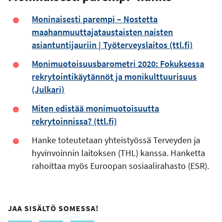
Moninaisesti parempi – Nostetta
maahanmuuttajataustaisten naisten
asiantuntijauriin | Työterveyslaitos (ttl.fi)
Monimuotoisuusbarometri 2020: Fokuksessa
rekrytointikäytännöt ja monikulttuurisuus
(Julkari)
Miten edistää monimuotoisuutta
rekrytoinnissa? (ttl.fi)
Hanke toteutetaan yhteistyössä Terveyden ja
hyvinvoinnin laitoksen (THL) kanssa. Hanketta
rahoittaa myös Euroopan sosiaalirahasto (ESR).
JAA SISÄLTÖ SOMESSA!