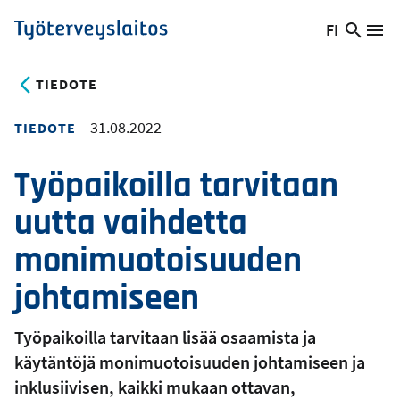
Hyppää
FI
Hae
Vaihda
Va
Työterveyslaitos
pääsisältöön
sivust
kieltä,
nykyinen
TIEDOTE
kieli:
31.08.2022
TIEDOTE
Työpaikoilla tarvitaan
uutta vaihdetta
monimuotoisuuden
johtamiseen
Työpaikoilla tarvitaan lisää osaamista ja
käytäntöjä monimuotoisuuden johtamiseen ja
inklusiivisen, kaikki mukaan ottavan,