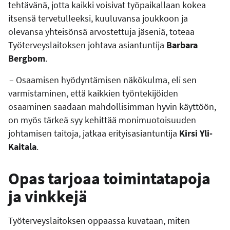
tehtävänä, jotta kaikki voisivat työpaikallaan kokea
itsensä tervetulleeksi, kuuluvansa joukkoon ja
olevansa yhteisönsä arvostettuja jäseniä, toteaa
Työterveyslaitoksen johtava asiantuntija
Barbara
Bergbom
.
– Osaamisen hyödyntämisen näkökulma, eli sen
varmistaminen, että kaikkien työntekijöiden
osaaminen saadaan mahdollisimman hyvin käyttöön,
on myös tärkeä syy kehittää monimuotoisuuden
johtamisen taitoja, jatkaa erityisasiantuntija
Kirsi Yli-
Kaitala
.
Opas tarjoaa toimintatapoja
ja vinkkejä
Työterveyslaitoksen oppaassa kuvataan, miten