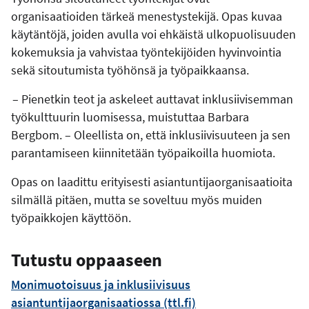
organisaatioiden tärkeä menestystekijä. Opas kuvaa
käytäntöjä, joiden avulla voi ehkäistä ulkopuolisuuden
kokemuksia ja vahvistaa työntekijöiden hyvinvointia
sekä sitoutumista työhönsä ja työpaikkaansa.
– Pienetkin teot ja askeleet auttavat inklusiivisemman
työkulttuurin luomisessa, muistuttaa Barbara
Bergbom. – Oleellista on, että inklusiivisuuteen ja sen
parantamiseen kiinnitetään työpaikoilla huomiota.
Opas on laadittu erityisesti asiantuntijaorganisaatioita
silmällä pitäen, mutta se soveltuu myös muiden
työpaikkojen käyttöön.
Tutustu oppaaseen
Monimuotoisuus ja inklusiivisuus
asiantuntijaorganisaatiossa (ttl.fi)