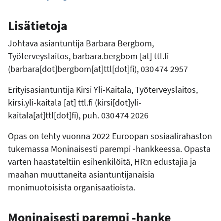
Lisätietoja
Johtava asiantuntija Barbara Bergbom,
Työterveyslaitos,
barbara.bergbom
[at]
ttl.fi
(barbara[dot]bergbom[at]ttl[dot]fi)
, 030 474 2957
Erityisasiantuntija Kirsi Yli-Kaitala, Työterveyslaitos,
kirsi.yli-kaitala
[at]
ttl.fi
(kirsi[dot]yli-
kaitala[at]ttl[dot]fi)
, puh. 030 474 2026
Opas on tehty vuonna 2022 Euroopan sosiaalirahaston
tukemassa Moninaisesti parempi -hankkeessa. Opasta
varten haastateltiin esihenkilöitä, HR:n edustajia ja
maahan muuttaneita asiantuntijanaisia
monimuotoisista organisaatioista.
Moninaisesti parempi -hanke