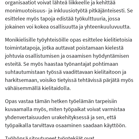
organisaatiot voivat lähteä liikkeelle ja kehittää
monimuotoisuus- ja inkluusiotyötä pitkäjänteisesti. Se
esittelee myös tapoja edistää työkulttuuria, jossa
jokainen voi kokea osallisuutta ja yhteenkuuluvuutta.
Monikielisille työyhteisöille opas esittelee kielitietoisia
toimintatapoja, jotka auttavat poistamaan kielestä
johtuvia osallistumisen ja osaamisen hyödyntämisen
esteitä. Se myös haastaa työnantajat pohtimaan
suhtautumistaan työssä vaadittavaan kielitaitoon ja
harkitsemaan, voisiko tietyissä tehtävissä pärjätä myös
vähäisemmällä kielitaidolla.
Opas vastaa tämän hetken työelämän tarpeisiin
kuvaamalla myös, miten työpaikat voivat varmistaa
yhdenvertaisuuden urakehityksessä ja sen, että
työpaikalla tarvittava osaaminen saadaan käyttöön.
Työhönsä sitoutuneet työntekijät ovat