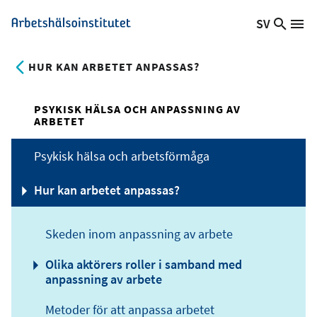
Hoppa
SV
Sök
Växla
Me
Arbetshälsoinstitutet
till
på
språk,
huvudinnehåll
webb
Aktuellt
HUR KAN ARBETET ANPASSAS?
språk:
PSYKISK HÄLSA OCH ANPASSNING AV
ARBETET
Psykisk hälsa och arbetsförmåga
Hur kan arbetet anpassas?
Skeden inom anpassning av arbete
Olika aktörers roller i samband med
anpassning av arbete
Metoder för att anpassa arbetet