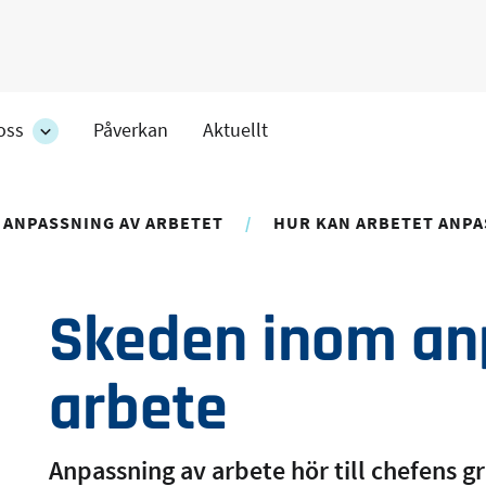
oss
Påverkan
Aktuellt
Om
oss
ens
-
r
avdelningens
 ANPASSNING AV ARBETET
HUR KAN ARBETET ANPA
undersidor
Skeden inom an
arbete
Anpassning av arbete hör till chefens 