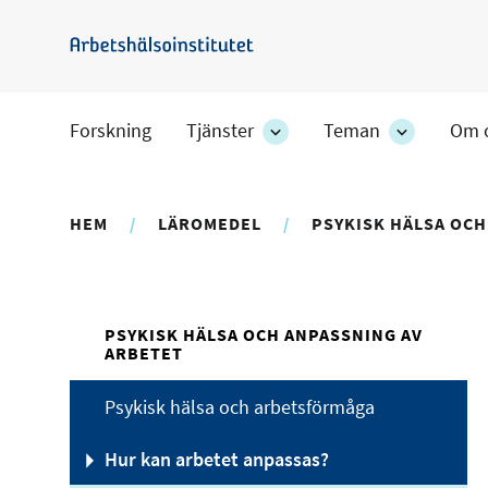
Hoppa
till
Arbetshälsoinstitutet
huvudinnehåll
Forskning
Tjänster
Teman
Om 
Tjänster
Teman
-
-
avdelningens
avdelning
undersidor
undersido
HEM
LÄROMEDEL
PSYKISK HÄLSA OCH
PSYKISK HÄLSA OCH ANPASSNING AV
ARBETET
Psykisk hälsa och arbetsförmåga
Hur kan arbetet anpassas?