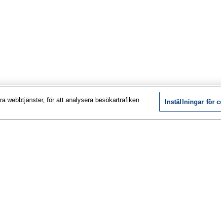
a webbtjänster, för att analysera besökartrafiken
Inställningar för 
tuppgifter
Forskning
jänster
Tjänster
s
Teman