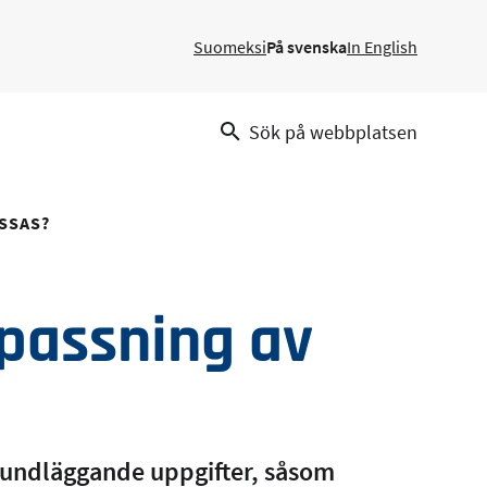
Suomeksi
På svenska
In English
Sök på webbplatsen
SSAS?
passning av
grundläggande uppgifter, såsom