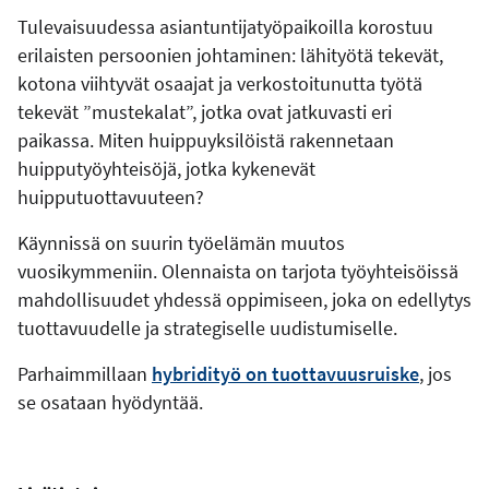
Tulevaisuudessa asiantuntijatyöpaikoilla korostuu
erilaisten persoonien johtaminen: lähityötä tekevät,
kotona viihtyvät osaajat ja verkostoitunutta työtä
tekevät ”mustekalat”, jotka ovat jatkuvasti eri
paikassa. Miten huippuyksilöistä rakennetaan
huipputyöyhteisöjä, jotka kykenevät
huipputuottavuuteen?
Käynnissä on suurin työelämän muutos
vuosikymmeniin. Olennaista on tarjota työyhteisöissä
mahdollisuudet yhdessä oppimiseen, joka on edellytys
tuottavuudelle ja strategiselle uudistumiselle.
Parhaimmillaan
hybridityö on tuottavuusruiske
, jos
se osataan hyödyntää.