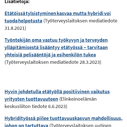
Lisätietoja:
Etätöissä tylsistyminen kasvaa mutta hybridi voi
tuoda helpotusta
(Työterveyslaitoksen mediatiedote
31.8.2021)
Työntekijän oma vastuu työkyvyn ja terveyden
ylläpitämisestä lisääntyy etätyössä – tarvitaan
yhteisiä pelisääntöjä ja esihenkilön tukea
(Työterveyslaitoksen mediatiedote 28.3.2023)
Hyvin johdetulla etätyöllä positiivinen vaikutus
yritysten tuottavuuteen
(Elinkeinoelämän
keskusliiton tiedote 6.6.2023)
Hybridityössä piilee tuottavuuskasvun mahdollisuus,
johon on tartuttava
(Työterveyslaitoksen uutinen