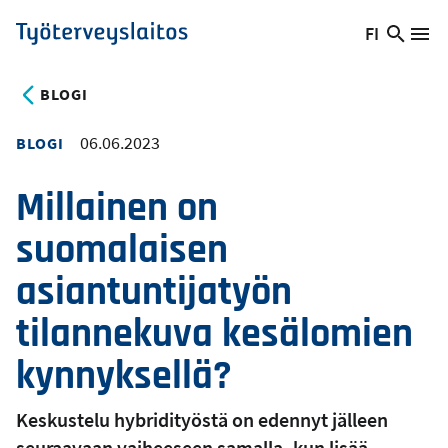
Hyppää
FI
Hae
Vaihda
Va
Työterveyslaitos
pääsisältöön
sivust
kieltä,
nykyinen
BLOGI
kieli:
06.06.2023
BLOGI
Millainen on
suomalaisen
asiantuntijatyön
tilannekuva kesälomien
kynnyksellä?
Keskustelu hybridityöstä on edennyt jälleen
seuraavaan vaiheeseen samalla, kun lisää