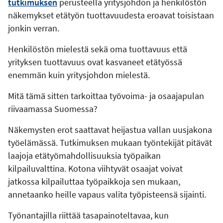
tutkimuksen
perusteella yritysjohdon ja henkilöstön
näkemykset etätyön tuottavuudesta eroavat toisistaan
jonkin verran.
Henkilöstön mielestä sekä oma tuottavuus että
yrityksen tuottavuus ovat kasvaneet etätyössä
enemmän kuin yritysjohdon mielestä.
Mitä tämä sitten tarkoittaa työvoima- ja osaajapulan
riivaamassa Suomessa?
Näkemysten erot saattavat heijastua vallan uusjakona
työelämässä. Tutkimuksen mukaan työntekijät pitävät
laajoja etätyömahdollisuuksia työpaikan
kilpailuvalttina. Kotona viihtyvät osaajat voivat
jatkossa kilpailuttaa työpaikkoja sen mukaan,
annetaanko heille vapaus valita työpisteensä sijainti.
Työnantajilla riittää tasapainoteltavaa, kun