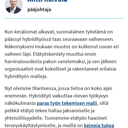
pääjohtaja
Kun kesälomat alkavat, suomalainen työelämä on
päässyt hybridityössä taas seuraavaan vaiheeseen.
Näkemykseni mukaan muutos on kulkenut usean eri
vaiheen läpi. Etätyöskentely muuttui ensin
harvinaisuudesta pakon sanelemaksi, ja sen jälkeen
organisaatiot ovat kokeilleet ja rakentaneet erilaisia
hybridityön malleja.
Nyt olemme tilanteessa, jossa tietoa on koko ajan
enemmän. Hybridityö vaikuttaa olevan työkyvyn
näkökulmasta
paras työn tekemisen malli
, sillä
pelkkä etätyö tekee hallaa jaksamiselle ja
yhteisöllisyydelle. Tunnemme etätyön haasteet
terveyskäyttäytymiselle, ja meillä on
keinoja tukea