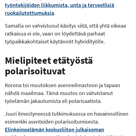
työntekijöiden liikkumista, unta ja terveellisiä
ruokailutottumuksia
.
Samalla on vahvistunut käsitys siitä, että yhtä oikeaa
ratkaisua ei ole, vaan on löydettävä parhaat
työpaikkakohtaiset käytännöt hybridityölle.
Mielipiteet etätyöstä
polarisoituvat
Korona toi muutoksen asenneilmastoon ja tapaan
nähdä maailmaa. Tämä muutos on vahvistanut
työelämän jakautumista eli polarisaatiota.
Juuri ilmestyneessä tutkimuksessa on havainnollinen
esimerkki asenteiden polarisoitumisesta.
Elinkeinoelämän keskusliiton julkaiseman