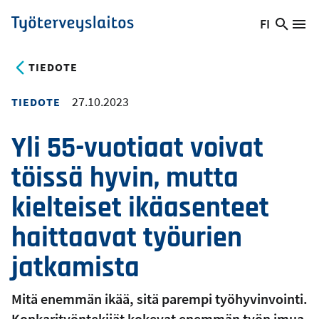
Hyppää
FI
Hae
Vaihda
Va
Työterveyslaitos
pääsisältöön
sivust
kieltä,
nykyinen
TIEDOTE
kieli:
27.10.2023
TIEDOTE
Yli 55-vuotiaat voivat
töissä hyvin, mutta
kielteiset ikäasenteet
haittaavat työurien
jatkamista
Mitä enemmän ikää, sitä parempi työhyvinvointi.
Konkarityöntekijät kokevat enemmän työn imua