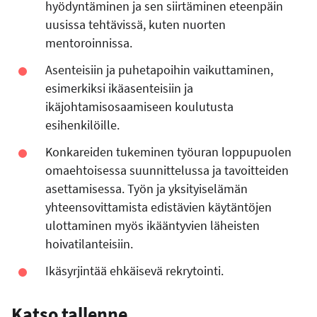
hyödyntäminen ja sen siirtäminen eteenpäin
uusissa tehtävissä, kuten nuorten
mentoroinnissa.
Asenteisiin ja puhetapoihin vaikuttaminen,
esimerkiksi ikäasenteisiin ja
ikäjohtamisosaamiseen koulutusta
esihenkilöille.
Konkareiden tukeminen työuran loppupuolen
omaehtoisessa suunnittelussa ja tavoitteiden
asettamisessa. Työn ja yksityiselämän
yhteensovittamista edistävien käytäntöjen
ulottaminen myös ikääntyvien läheisten
hoivatilanteisiin.
Ikäsyrjintää ehkäisevä rekrytointi.
Katso tallenne