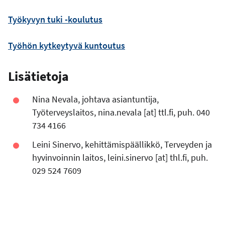
Työkyvyn tuki -koulutus
Työhön kytkeytyvä kuntoutus
Lisätietoja
Nina Nevala, johtava asiantuntija,
Työterveyslaitos,
nina.nevala
[at]
ttl.fi
, puh. 040
734 4166
Leini Sinervo, kehittämispäällikkö, Terveyden ja
hyvinvoinnin laitos,
leini.sinervo
[at]
thl.fi
, puh.
029 524 7609