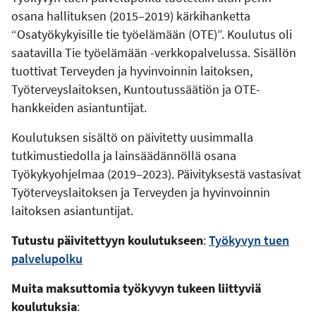
osana hallituksen (2015–2019) kärkihanketta
“Osatyökykyisille tie työelämään (OTE)”. Koulutus oli
saatavilla Tie työelämään -verkkopalvelussa. Sisällön
tuottivat Terveyden ja hyvinvoinnin laitoksen,
Työterveyslaitoksen, Kuntoutussäätiön ja OTE-
hankkeiden asiantuntijat.
Koulutuksen sisältö on päivitetty uusimmalla
tutkimustiedolla ja lainsäädännöllä osana
Työkykyohjelmaa (2019–2023). Päivityksestä vastasivat
Työterveyslaitoksen ja Terveyden ja hyvinvoinnin
laitoksen asiantuntijat.
Tutustu päivitettyyn koulutukseen
:
Työkyvyn tuen
palvelupolku
Muita maksuttomia työkyvyn tukeen liittyviä
koulutuksia
: