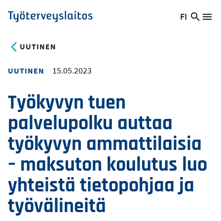
Hyppää
FI
Hae
Vaihda
Va
Työterveyslaitos
pääsisältöön
sivust
kieltä,
nykyinen
UUTINEN
kieli:
15.05.2023
UUTINEN
Työkyvyn tuen
palvelupolku auttaa
työkyvyn ammattilaisia
– maksuton koulutus luo
yhteistä tietopohjaa ja
työvälineitä