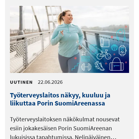
22.06.2026
UUTINEN
Työterveyslaitos näkyy, kuuluu ja
liikuttaa Porin SuomiAreenassa
Työterveyslaitoksen näkökulmat nousevat
esiin jokakesäisen Porin SuomiAreenan
lukuisissa tapahtumissa. Nelipäiväinen…