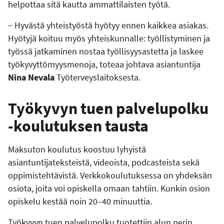
helpottaa sitä kautta ammattilaisten työtä.
− Hyvästä yhteistyöstä hyötyy ennen kaikkea asiakas.
Hyötyjä koituu myös yhteiskunnalle: työllistyminen ja
työssä jatkaminen nostaa työllisyysastetta ja laskee
työkyvyttömyysmenoja, toteaa johtava asiantuntija
Nina Nevala
Työterveyslaitoksesta.
Työkyvyn tuen palvelupolku
-koulutuksen tausta
Maksuton koulutus koostuu lyhyistä
asiantuntijateksteistä, videoista, podcasteista sekä
oppimistehtävistä. Verkkokoulutuksessa on yhdeksän
osiota, joita voi opiskella omaan tahtiin. Kunkin osion
opiskelu kestää noin 20–40 minuuttia.
Työkyvyn tuen palvelupolku tuotettiin alun perin