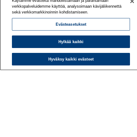
Käytämme evästeitä mahdollistamaan ja parantamaan
verkkopalveluidemme käyttöä, analysoimaan kävijäliikennettä
sekä verkkomarkkinoinnin kohdistamiseen.
Evästeasetukset
Hylkää kaikki
Hyväksy kaikki evästeet
Työterveyslaitos
PL 40
00032 TYÖTERVEYSLAITOS
Puhelin: 030 474 1 (pvm/mpm)
Yhteystiedot
Laskutustiedot
Medialle
Tietoa meistä
Avoimet työpaikat
Tilaa uutiskirje