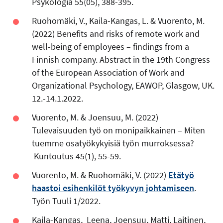
Psykologia 55(05), 388-395.
Ruohomäki, V., Kaila-Kangas, L. & Vuorento, M.
(2022) Benefits and risks of remote work and
well-being of employees – findings from a
Finnish company. Abstract in the 19th Congress
of the European Association of Work and
Organizational Psychology, EAWOP, Glasgow, UK.
12.-14.1.2022.
Vuorento, M. & Joensuu, M. (2022)
Tulevaisuuden työ on monipaikkainen – Miten
tuemme osatyökykyisiä työn murroksessa?
Kuntoutus 45(1), 55-59.
Vuorento, M. & Ruohomäki, V. (2022)
Etätyö
haastoi esihenkilöt työkyvyn johtamiseen
.
Työn Tuuli 1/2022.
Kaila-Kangas, Leena, Joensuu, Matti, Laitinen,