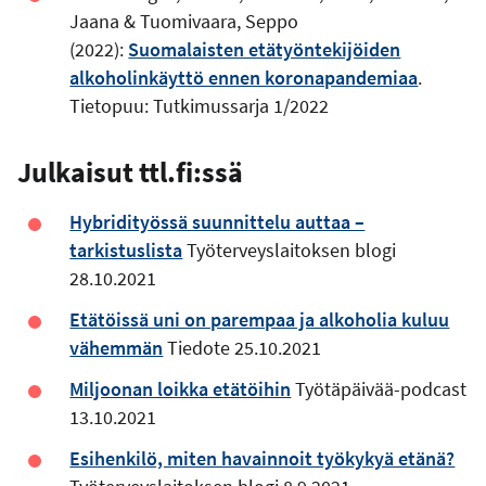
Jaana & Tuomivaara, Seppo
(2022):
Suomalaisten etätyöntekijöiden
alkoholinkäyttö ennen koronapandemiaa
.
Tietopuu: Tutkimussarja 1/2022
Julkaisut ttl.fi:ssä
Hybridityössä suunnittelu auttaa –
tarkistuslista
Työterveyslaitoksen blogi
28.10.2021
Etätöissä uni on parempaa ja alkoholia kuluu
vähemmän
Tiedote 25.10.2021
Miljoonan loikka etätöihin
Työtäpäivää-podcast
13.10.2021
Esihenkilö, miten havainnoit työkykyä etänä?