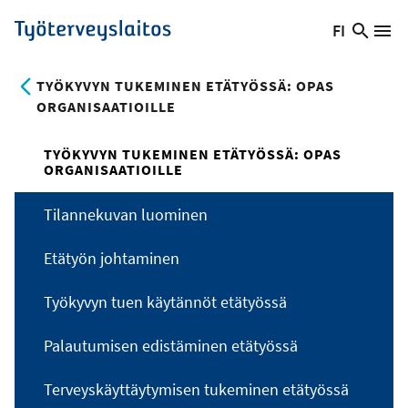
Hyppää
FI
Hae
Vaihda
Va
Työterveyslaitos
pääsisältöön
sivust
kieltä,
nykyinen
TYÖKYVYN TUKEMINEN ETÄTYÖSSÄ: OPAS
kieli:
ORGANISAATIOILLE
TYÖKYVYN TUKEMINEN ETÄTYÖSSÄ: OPAS
ORGANISAATIOILLE
Tilannekuvan luominen
Etätyön johtaminen
Työkyvyn tuen käytännöt etätyössä
Palautumisen edistäminen etätyössä
Terveyskäyttäytymisen tukeminen etätyössä