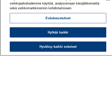
verkkopalveluidemme käyttöä, analysoimaan kävijäliikennettä
sekä verkkomarkkinoinnin kohdistamiseen.
Evästeasetukset
Hylkää kaikki
Hyväksy kaikki evästeet
Työterveyslaitos
PL 40
00032 TYÖTERVEYSLAITOS
Puhelin: 030 474 1 (pvm/mpm)