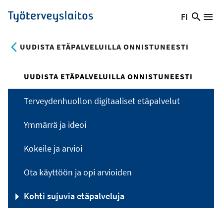
Hyppää
FI
Hae
Vaihda
Va
Työterveyslaitos
pääsisältöön
sivust
kieltä,
nykyinen
UUDISTA ETÄPALVELUILLA ONNISTUNEESTI
kieli:
UUDISTA ETÄPALVELUILLA ONNISTUNEESTI
Terveydenhuollon digitaaliset etäpalvelut
Ymmärrä ja ideoi
Kokeile ja arvioi
Ota käyttöön ja opi arvioiden
Kohti sujuvia etäpalveluja