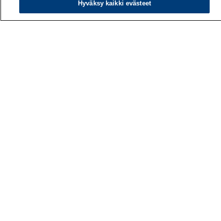
Hyväksy kaikki evästeet
Työterveyslaitos
PL 40
00032 TYÖTERVEYSLAITOS
Puhelin: 030 474 1 (pvm/mpm)
Yhteystiedot
Laskutustiedot
Medialle
Tietoa meistä
Avoimet työpaikat
Tilaa uutiskirje
Hae sivustolta
Tutkimus
Palvelut