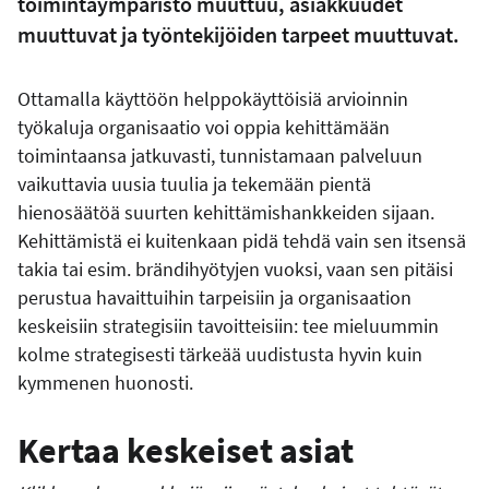
toimintaympäristö muuttuu, asiakkuudet
muuttuvat ja työntekijöiden tarpeet muuttuvat.
Ottamalla käyttöön helppokäyttöisiä arvioinnin
työkaluja organisaatio voi oppia kehittämään
toimintaansa jatkuvasti, tunnistamaan palveluun
vaikuttavia uusia tuulia ja tekemään pientä
hienosäätöä suurten kehittämishankkeiden sijaan.
Kehittämistä ei kuitenkaan pidä tehdä vain sen itsensä
takia tai esim. brändihyötyjen vuoksi, vaan sen pitäisi
perustua havaittuihin tarpeisiin ja organisaation
keskeisiin strategisiin tavoitteisiin: tee mieluummin
kolme strategisesti tärkeää uudistusta hyvin kuin
kymmenen huonosti.
Kertaa keskeiset asiat