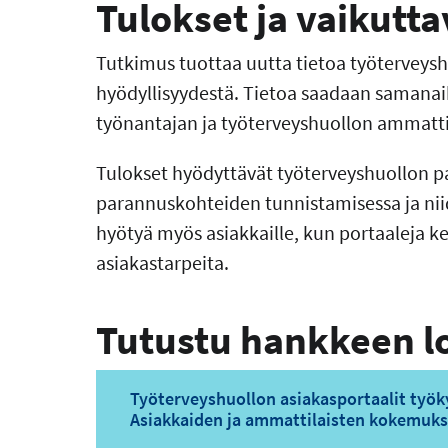
Tulokset ja vaikutt
Tutkimus tuottaa uutta tietoa työterveyshu
hyödyllisyydestä. Tietoa saadaan samanaika
työnantajan ja työterveyshuollon ammatti
Tulokset hyödyttävät työterveyshuollon pa
parannuskohteiden tunnistamisessa ja nii
hyötyä myös asiakkaille, kun portaaleja
asiakastarpeita.
Tutustu hankkeen l
Työterveyshuollon asiakasportaalit työk
Asiakkaiden ja ammattilaisten kokemuks