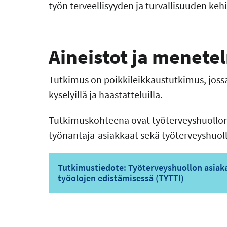
työn terveellisyyden ja turvallisuuden keh
Aineistot ja menete
Tutkimus on poikkileikkaustutkimus, joss
kyselyillä ja haastatteluilla.
Tutkimuskohteena ovat työterveyshuollon a
työnantaja-asiakkaat sekä työterveyshuol
Tutkimustiedote: Työterveyshuollon asiaka
työolojen edistämisessä (TYTTI)