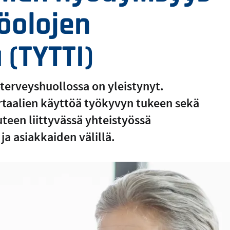
öolojen
 (TYTTI)
öterveyshuollossa on yleistynyt.
rtaalien käyttöä työkyvyn tukeen sekä
uteen liittyvässä yhteistyössä
a asiakkaiden välillä.