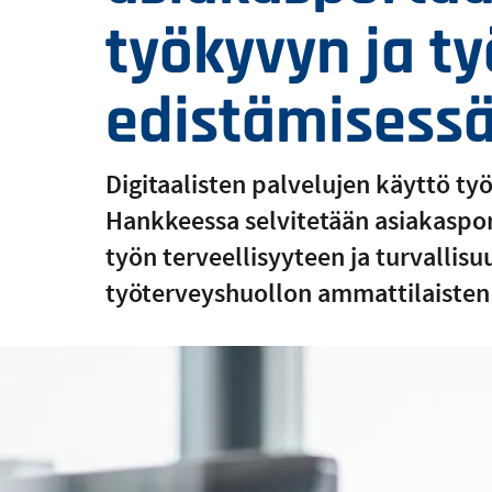
työkyvyn ja ty
edistämisessä
Digitaalisten palvelujen käyttö ty
Hankkeessa selvitetään asiakaspo
työn terveellisyyteen ja turvallisu
työterveyshuollon ammattilaisten j