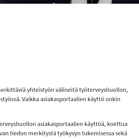
erkittäviä yhteistyön välineitä työterveyshuollon,
istyössä. Vaikka asiakasportaalien käyttö onkin
erveyshuollon asiakasportaalien käyttöä, koettua
tavan tiedon merkitystä työkyvyn tukemisessa sekä