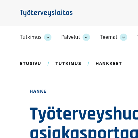
Hyppää
pääsisältöön
Työterveyslaitos
Tutkimus
Palvelut
Teemat
Tutkimus
Palvelut
Teem
-
-
-
osion
osion
osion
alakohteet
alakohteet
alako
ETUSIVU
TUTKIMUS
HANKKEET
HANKE
Työterveyshuo
asiakasportaa