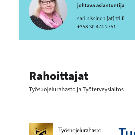
johtava asiantuntija
s
sari.nissinen
[at]
ttl.fi
ä
Puhelin
+358 30 474 2751
h
k
ö
p
o
Rahoittajat
s
t
Työsuojelurahasto ja Työterveyslaitos
i
o
s
o
i
t