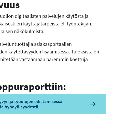
avuus
ollon digitaalisten palvelujen käytöstä ja
isesti eri käyttäjätarpeista eli työntekijän,
laisen näkökulmista.
lveluntuottajia asiakasportaalien
den käytettävyyden lisäämisessä. Tuloksista on
 kehitetään vastaamaan paremmin koettuja
oppuraporttiin:
yvyn ja työolojen edistämisessä:
ia hyödyllisyydestä