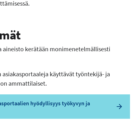
ittämisessä.
lmät
a aineisto kerätään monimenetelmällisesti
siakasportaaleja käyttävät työntekijä- ja
lon ammattilaiset.
sportaalien hyödyllisyys työkyvyn ja