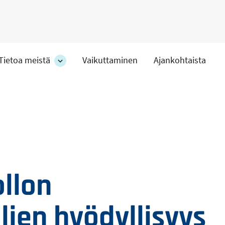
Tietoa meistä
Vaikuttaminen
Ajankohtaista
at
Tietoa
meistä
-
hteet
osion
alakohteet
llon
lien hyödyllisyys