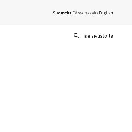
Suomeksi
På svenska
In English
Hae sivustolta