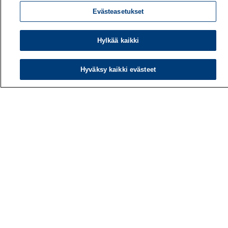
Evästeasetukset
Hylkää kaikki
Hyväksy kaikki evästeet
Työterveyslaitos
PL 40
00032 TYÖTERVEYSLAITOS
Puhelin: 030 474 1 (pvm/mpm)
Yhteystiedot
Laskutustiedot