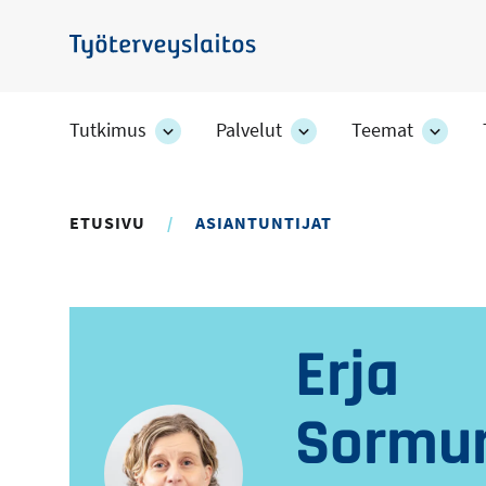
Hyppää
pääsisältöön
Työterveyslaitos
Tutkimus
Palvelut
Teemat
Tutkimus
Palvelut
Teem
-
-
-
osion
osion
osion
alakohteet
alakohteet
alako
ETUSIVU
ASIANTUNTIJAT
Erja
Sormu