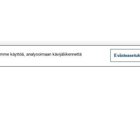
mme käyttöä, analysoimaan kävijäliikennettä
Evästeasetuk
tiedot
Tutkimus
ustiedot
Palvelut
le
Teemat
 meistä
Vaikuttaminen
t työpaikat
Ajankohtaista
utiskirje
Työlääketieteen klinikk
vustolta
Työpiste-verkkolehti