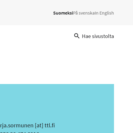
Suomeksi
På svenska
In English
Hae sivustolta
rja.sormunen
[at]
ttl.fi