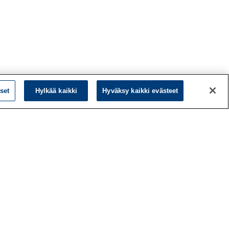
set
Hylkää kaikki
Hyväksy kaikki evästeet
L
LinkedIn
Facebook
ö
Instagram
y
YouTube
a
d