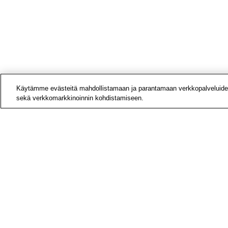
Käytämme evästeitä mahdollistamaan ja parantamaan verkkopalveluide
sekä verkkomarkkinoinnin kohdistamiseen.
Yhteys
Laskut
Medial
Tietoa
Avoime
Tilaa u
Hae si