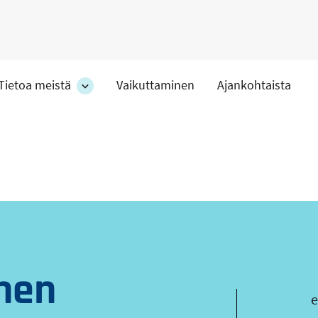
Tietoa meistä
Vaikuttaminen
Ajankohtaista
at
Tietoa
meistä
-
hteet
osion
alakohteet
nen
s
e