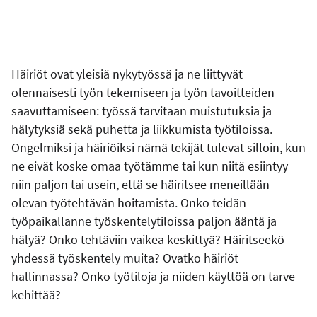
Häiriöt ovat yleisiä nykytyössä ja ne liittyvät
olennaisesti työn tekemiseen ja työn tavoitteiden
saavuttamiseen: työssä tarvitaan muistutuksia ja
hälytyksiä sekä puhetta ja liikkumista työtiloissa.
Ongelmiksi ja häiriöiksi nämä tekijät tulevat silloin, kun
ne eivät koske omaa työtämme tai kun niitä esiintyy
niin paljon tai usein, että se häiritsee meneillään
olevan työtehtävän hoitamista. Onko teidän
työpaikallanne työskentelytiloissa paljon ääntä ja
hälyä? Onko tehtäviin vaikea keskittyä? Häiritseekö
yhdessä työskentely muita? Ovatko häiriöt
hallinnassa? Onko työtiloja ja niiden käyttöä on tarve
kehittää?