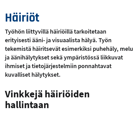
Häiriöt
Työhön liittyvillä häiriöillä tarkoitetaan
erityisesti ääni- ja visuaalista hälyä. Työn
tekemistä häiritsevät esimerkiksi puhehäly, melu
ja äänihälytykset sekä ympäristössä liikkuvat
ihmiset ja tietojärjestelmiin ponnahtavat
kuvalliset hälytykset.
Vinkkejä häiriöiden
hallintaan