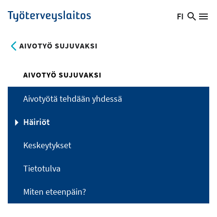
Hyppää
FI
Hae
Vaihda
Va
Työterveyslaitos
pääsisältöön
sivust
kieltä,
nykyinen
AIVOTYÖ SUJUVAKSI
kieli:
AIVOTYÖ SUJUVAKSI
Aivotyötä tehdään yhdessä
Häiriöt
Keskeytykset
Tietotulva
Miten eteenpäin?