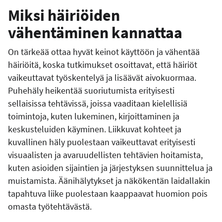
Miksi häiriöiden
vähentäminen kannattaa
On tärkeää ottaa hyvät keinot käyttöön ja vähentää
häiriöitä, koska tutkimukset osoittavat, että häiriöt
vaikeuttavat työskentelyä ja lisäävät aivokuormaa.
Puhehäly heikentää suoriutumista erityisesti
sellaisissa tehtävissä, joissa vaaditaan kielellisiä
toimintoja, kuten lukeminen, kirjoittaminen ja
keskusteluiden käyminen. Liikkuvat kohteet ja
kuvallinen häly puolestaan vaikeuttavat erityisesti
visuaalisten ja avaruudellisten tehtävien hoitamista,
kuten asioiden sijaintien ja järjestyksen suunnittelua ja
muistamista. Äänihälytykset ja näkökentän laidallakin
tapahtuva liike puolestaan kaappaavat huomion pois
omasta työtehtävästä.