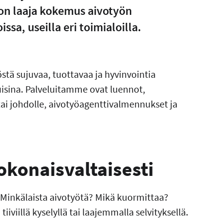
 on laaja kokemus aivotyön
sa, useilla eri toimialoilla.
stä sujuvaa, tuottavaa ja hyvinvointia
uisina. Palveluitamme ovat luennot,
tai johdolle, aivotyöagenttivalmennukset ja
okonaisvaltaisesti
Minkälaista aivotyötä? Mikä kuormittaa?
iviillä kyselyllä tai laajemmalla selvityksellä.