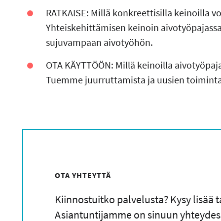
RATKAISE: Millä konkreettisilla keinoilla 
Yhteiskehittämisen keinoin aivotyöpajassa
sujuvampaan aivotyöhön.
OTA KÄYTTÖÖN: Millä keinoilla aivotyöpaja
Tuemme juurruttamista ja uusien toimint
OTA YHTEYTTÄ
Kiinnostuitko palvelusta? Kysy lisää 
Asiantuntijamme on sinuun yhteydes