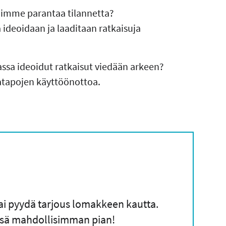
voimme parantaa tilannetta?
 ideoidaan ja laaditaan ratkaisuja
ssa ideoidut ratkaisut viedään arkeen?
atapojen käyttöönottoa.
tai pyydä tarjous lomakkeen kautta.
sä mahdollisimman pian!