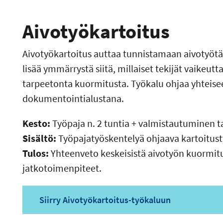
Aivotyökartoitus
Aivotyökartoitus auttaa tunnistamaan aivotyötä 
lisää ymmärrystä siitä, millaiset tekijät vaikeut
tarpeetonta kuormitusta. Työkalu ohjaa yhteisee
dokumentointialustana.
Kesto:
Työpaja n. 2 tuntia + valmistautuminen 
Sisältö:
Työpajatyöskentelyä ohjaava kartoitust
Tulos:
Yhteenveto keskeisistä aivotyön kuormitus
jatkotoimenpiteet.
Siirry Aivotyökartoitus-työkaluun