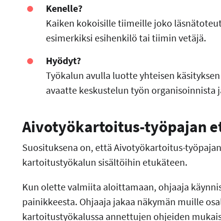
Kenelle?
Kaiken kokoisille tiimeille joko läsnätoteu
esimerkiksi esihenkilö tai tiimin vetäjä.
Hyödyt?
Työkalun avulla luotte yhteisen käsityksen 
avaatte keskustelun työn organisoinnista j
Aivotyökartoitus-työpajan 
Suosituksena on, että Aivotyökartoitus-työpaja
kartoitustyökalun sisältöihin etukäteen.
Kun olette valmiita aloittamaan, ohjaaja käynnis
painikkeesta. Ohjaaja jakaa näkymän muille osall
kartoitustyökalussa annettujen ohjeiden mukais