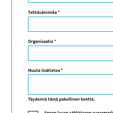
Tehtävänimike
*
Organisaatio
*
Muuta lisätietoa
*
Täydennä tämä pakollinen kenttä.
Annan luvan sähköiseen suoramarkki