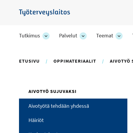
Hyppää
pääsisältöön
Työterveyslaitos
Tutkimus
Palvelut
Teemat
Tutkimus
Palvelut
Teem
-
-
-
osion
osion
osion
alakohteet
alakohteet
alako
ETUSIVU
OPPIMATERIAALIT
AIVOTYÖ 
AIVOTYÖ SUJUVAKSI
Aivotyötä tehdään yhdessä
Häiriöt