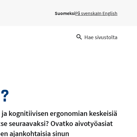
Suomeksi
På svenska
In English
Hae sivustolta
n?
 ja kognitiivisen ergonomian keskeisiä
tse seuraavaksi? Ovatko aivotyöasiat
en ajankohtaisia sinun