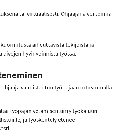
tuksena tai virtuaalisesti. Ohjaajana voi toimia
kuormitusta aiheuttavista tekijöistä ja
a aivojen hyvinvoinnista työssä.
eteneminen
n ohjaaja valmistautuu työpajaan tutustumalla
tää työpajan vetämisen siirry työkaluun -
istujille, ja työskentely etenee
esti.