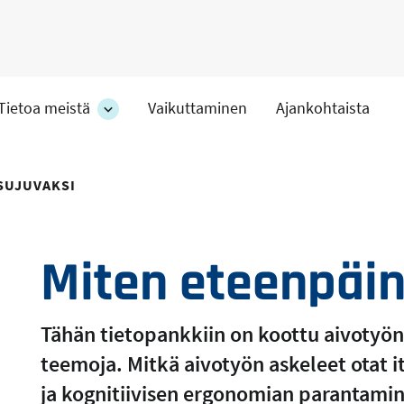
Tietoa meistä
Vaikuttaminen
Ajankohtaista
at
Tietoa
meistä
-
hteet
osion
SUJUVAKSI
alakohteet
Miten eteenpäi
Tähän tietopankkiin on koottu aivotyön
teemoja. Mitkä aivotyön askeleet otat i
ja kognitiivisen ergonomian parantamin