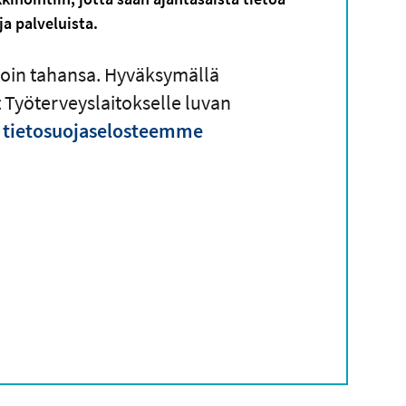
a palveluista.
lloin tahansa. Hyväksymällä
Työterveyslaitokselle luvan
n
tietosuojaselosteemme