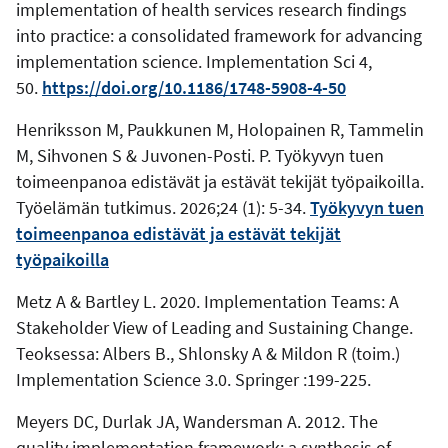
implementation of health services research findings
into practice: a consolidated framework for advancing
implementation science. Implementation Sci 4,
50.
https://doi.org/10.1186/1748-5908-4-50
Henriksson M, Paukkunen M, Holopainen R, Tammelin
M, Sihvonen S & Juvonen-Posti. P. Työkyvyn tuen
toimeenpanoa edistävät ja estävät tekijät työpaikoilla.
Työelämän tutkimus. 2026;24 (1): 5-34.
Työkyvyn tuen
toimeenpanoa edistävät ja estävät tekijät
työpaikoilla
Metz A & Bartley L. 2020. Implementation Teams: A
Stakeholder View of Leading and Sustaining Change.
Teoksessa: Albers B., Shlonsky A & Mildon R (toim.)
Implementation Science 3.0. Springer :199-225.
Meyers DC, Durlak JA, Wandersman A. 2012. The
quality implementation framework: a synthesis of