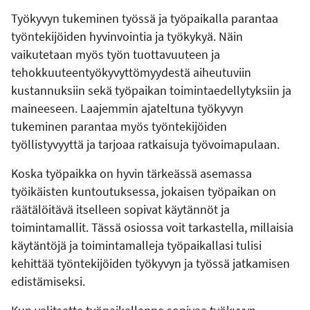
Työkyvyn tukeminen työssä ja työpaikalla parantaa
työntekijöiden hyvinvointia ja työkykyä. Näin
vaikutetaan myös työn tuottavuuteen ja
tehokkuuteen
työkyvyttömyydestä aiheutuviin
kustannuksiin sekä
työpaikan toimintaedellytyksiin ja
maineeseen. Laajemmin ajateltuna työkyvyn
tukeminen parantaa myös työntekijöiden
työllistyvyyttä ja tarjoaa ratkaisuja työvoimapulaan.
Koska työpaikka on hyvin tärkeässä asemassa
työikäisten kuntoutuksessa, jokaisen työpaikan on
räätälöitävä itselleen sopivat käytännöt ja
toimintamallit. Tässä osiossa voit tarkastella, millaisia
käytäntöjä ja toimintamalleja työpaikallasi tulisi
kehittää työntekijöiden työkyvyn ja työssä jatkamisen
edistämiseksi.