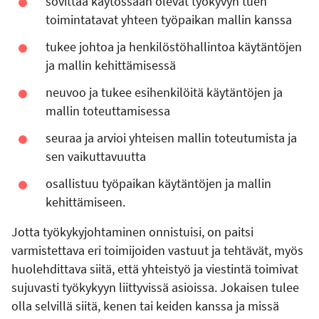
sovittaa käytössään olevat työkyvyn tuen
toimintatavat yhteen työpaikan mallin kanssa
tukee johtoa ja henkilöstöhallintoa käytäntöjen
ja mallin kehittämisessä
neuvoo ja tukee esihenkilöitä käytäntöjen ja
mallin toteuttamisessa
seuraa ja arvioi yhteisen mallin toteutumista ja
sen vaikuttavuutta
osallistuu työpaikan käytäntöjen ja mallin
kehittämiseen.
Jotta työkykyjohtaminen onnistuisi, on paitsi
varmistettava eri toimijoiden vastuut ja tehtävät, myös
huolehdittava siitä, että yhteistyö ja viestintä toimivat
sujuvasti työkykyyn liittyvissä asioissa. Jokaisen tulee
olla selvillä siitä, kenen tai keiden kanssa ja missä