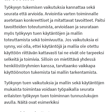
Työkyvyn tukemisen vaikutuksia kannattaa sekä
seurata että arvioida. Arviointia varten toiminnalle
asetetaan konkreettiset ja mitattavat tavoitteet. Paitsi
tavoitteiden toteutumista, arvioidaan ja seurataan
myös työkyvyn tuen käytäntöjen ja mallin
toteuttamista sekä toimivuutta. Jos vaikutuksia ei
synny, voi olla, ettei käytäntöjä ja mallia ole otettu
käyttöön riittävän kattavasti tai ne eivät ole tarpeeksi
selkeitä ja toimivia. Silloin on mietittävä yhdessä
henkilöstöryhmien kanssa, tarvitaanko vaikkapa
käyttöönoton tukemista tai mallin tarkentamista.
Työkyvyn tuen vaikutuksia ja mallin sekä käytäntöjen
mukaista toimintaa voidaan työpaikalla seurata
erilaisten työkyvyn tuen toiminnan tunnuslukujen
avulla. Näitä ovat esimerkiksi