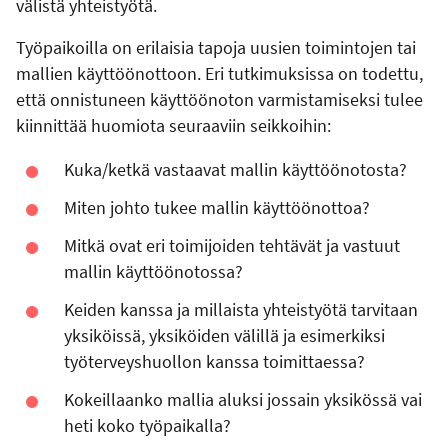
välistä yhteistyötä.
Työpaikoilla on erilaisia tapoja uusien toimintojen tai
mallien käyttöönottoon. Eri tutkimuksissa on todettu,
että onnistuneen käyttöönoton varmistamiseksi tulee
kiinnittää huomiota seuraaviin seikkoihin:
Kuka/ketkä vastaavat mallin käyttöönotosta?
Miten johto tukee mallin käyttöönottoa?
Mitkä ovat eri toimijoiden tehtävät ja vastuut
mallin käyttöönotossa?
Keiden kanssa ja millaista yhteistyötä tarvitaan
yksiköissä, yksiköiden välillä ja esimerkiksi
työterveyshuollon kanssa toimittaessa?
Kokeillaanko mallia aluksi jossain yksikössä vai
heti koko työpaikalla?