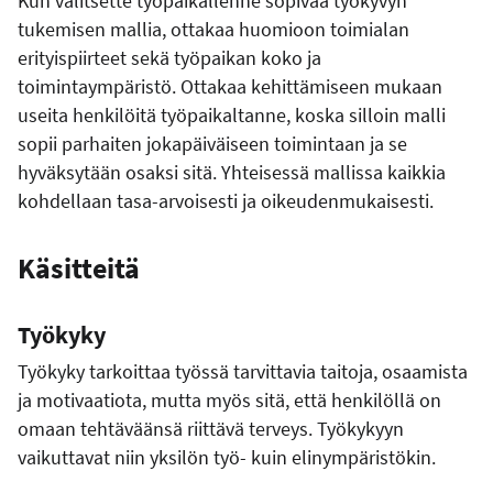
Kun valitsette työpaikallenne sopivaa työkyvyn
tukemisen mallia, ottakaa huomioon toimialan
erityispiirteet sekä työpaikan koko ja
toimintaympäristö. Ottakaa kehittämiseen mukaan
useita henkilöitä työpaikaltanne, koska silloin malli
sopii parhaiten jokapäiväiseen toimintaan ja se
hyväksytään osaksi sitä. Yhteisessä mallissa kaikkia
kohdellaan tasa-arvoisesti ja oikeudenmukaisesti.
Käsitteitä
Työkyky
Työkyky tarkoittaa työssä tarvittavia taitoja, osaamista
ja motivaatiota, mutta myös sitä, että henkilöllä on
omaan tehtäväänsä riittävä terveys. Työkykyyn
vaikuttavat niin yksilön työ- kuin elinympäristökin.