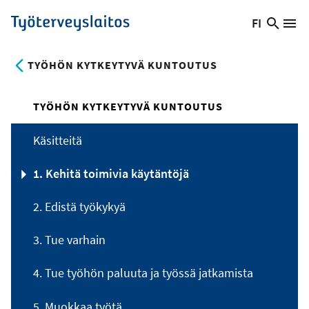
Hyppää
FI
Hae
Vaihda
Va
Työterveyslaitos
pääsisältöön
sivust
kieltä,
nykyinen
TYÖHÖN KYTKEYTYVÄ KUNTOUTUS
kieli:
TYÖHÖN KYTKEYTYVÄ KUNTOUTUS
Käsitteitä
1. Kehitä toimivia käytäntöjä
2. Edistä työkykyä
3. Tue varhain
4. Tue työhön paluuta ja työssä jatkamista
5. Muokkaa työtä