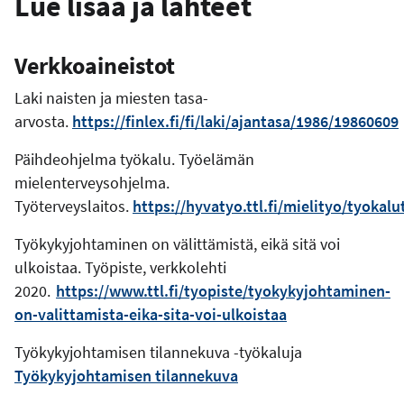
Lue lisää ja lähteet
Verkkoaineistot
Laki naisten ja miesten tasa-
arvosta.
https://finlex.fi/fi/laki/ajantasa/1986/19860609
Päihdeohjelma työkalu. Työelämän
mielenterveysohjelma.
Työterveyslaitos.
https://hyvatyo.ttl.fi/mielityo/tyoka
Työkykyjohtaminen on välittämistä, eikä sitä voi
ulkoistaa. Työpiste, verkkolehti
2020.
https://www.ttl.fi/tyopiste/tyokykyjohtaminen-
on-valittamista-eika-sita-voi-ulkoistaa
Työkykyjohtamisen tilannekuva -työkaluja
Työkykyjohtamisen tilannekuva