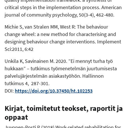
critical steps in the implementation process. American
journal of community psychology, 50(3-4), 462-480.
Michie S, van Stralen MM, West R: The behaviour
change wheel: a new method for characterising and
designing behaviour change interventions. Implement
Sci:2011, 6:42
Unkila K, Savinainen M. 2020. ”Ei mennyt turha työ
hukkaan” – tutkimus työmenetelmän juurtumisesta
palvelujärjestelmän asiakastyöhön. Hallinnon
tutkimus 4, 287-301.
DOI:
https://doi.org/10.37450/ht.102253
Kirjat, toimitetut teokset, raportit ja
oppaat
Juvonen-Posti P (2018) Work-related rehabilitation for