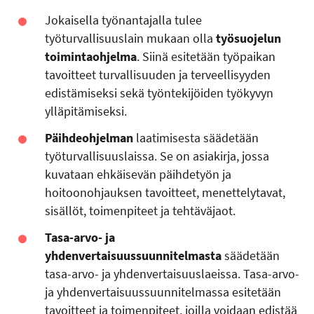
Jokaisella työnantajalla tulee
työturvallisuuslain mukaan olla
työsuojelun
toimintaohjelma
. Siinä esitetään työpaikan
tavoitteet turvallisuuden ja terveellisyyden
edistämiseksi sekä työntekijöiden työkyvyn
ylläpitämiseksi.
Päihdeohjelman
laatimisesta säädetään
työturvallisuuslaissa. Se on asiakirja, jossa
kuvataan ehkäisevän päihdetyön ja
hoitoonohjauksen tavoitteet, menettelytavat,
sisällöt, toimenpiteet ja tehtäväjaot.
Tasa-arvo- ja
yhdenvertaisuussuunnitelmasta
säädetään
tasa-arvo- ja yhdenvertaisuuslaeissa. Tasa-arvo-
ja yhdenvertaisuussuunnitelmassa esitetään
tavoitteet ja toimenpiteet, joilla voidaan edistää