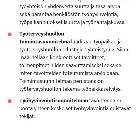
työyhteisön yhdenvertaisuutta ja tasa-arvoa
sekä parantaa henkilöstön työhyvinvointia,
työpaikan tuloksellisuutta ja työnantajakuvaa.
Työterveyshuollon
toimintasuunnitelma
laaditaan työpaikan ja
työterveyshuollon edustajien yhteistyönä. Siinä
määritellään konkreettiset tavoitteet,
toimenpiteet niiden saavuttamiseksi sekä se,
miten tavoitteiden toteutumista arvioidaan.
Toimintasuunnitelman perustana on
työterveyshuollon tekemä työpaikkaselvitys.
Työhyvinvointisuunnitelman
tavoitteena on
koota yhteen keskeiset työhyvinvointia edistävät
tekijät.