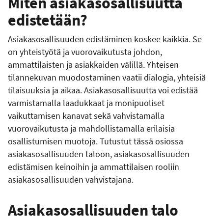
Miten asiakasosallisuutta
edistetään?
Asiakasosallisuuden edistäminen koskee kaikkia. Se
on yhteistyötä ja vuorovaikutusta johdon,
ammattilaisten ja asiakkaiden välillä. Yhteisen
tilannekuvan muodostaminen vaatii dialogia, yhteisiä
tilaisuuksia ja aikaa. Asiakasosallisuutta voi edistää
varmistamalla laadukkaat ja monipuoliset
vaikuttamisen kanavat sekä vahvistamalla
vuorovaikutusta ja mahdollistamalla erilaisia
osallistumisen muotoja. Tutustut tässä osiossa
asiakasosallisuuden taloon, asiakasosallisuuden
edistämisen keinoihin ja ammattilaisen rooliin
asiakasosallisuuden vahvistajana.
Asiakasosallisuuden talo