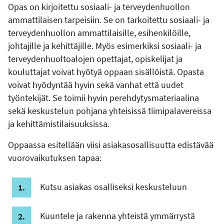
Opas on kirjoitettu sosiaali- ja terveydenhuollon
ammattilaisen tarpeisiin. Se on tarkoitettu sosiaali- ja
terveydenhuollon ammattilaisille, esihenkilöille,
johtajille ja kehittäjille. Myös esimerkiksi sosiaali- ja
terveydenhuoltoalojen opettajat, opiskelijat ja
kouluttajat voivat hyötyä oppaan sisällöistä. Opasta
voivat hyödyntää hyvin sekä vanhat että uudet
työntekijät. Se toimii hyvin perehdytysmateriaalina
sekä keskustelun pohjana yhteisissä tiimipalavereissa
ja kehittämistilaisuuksissa.
Oppaassa esitellään viisi asiakasosallisuutta edistävää
vuorovaikutuksen tapaa:
Kutsu asiakas osalliseksi keskusteluun
Kuuntele ja rakenna yhteistä ymmärrystä