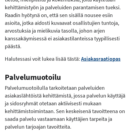
kehittämistyön ja palveluiden parantamisen tueksi.
Raadin hyötynä on, että sen sisällä nousee esiin
asioita, jotka aidosti kuvaavat osallistujien tuntoja,
arvostuksia ja mielikuvia tasolla, johon arjen
kanssakäymisessä ei asiakastilanteissa tyypillisesti
päästä.
Halutessasi voit lukea lisää tästä:
Asiakasraatiopas
Palvelumuotoilu
Palvelumuotoilulla tarkoitetaan palveluiden
asiakaslähtöistä kehittämistä, jossa palvelun käyttäjä
ja sidosryhmät otetaan aktiivisesti mukaan
kehittämistoimintaan. Sen keskeisenä tavoitteena on
saada palvelu vastaamaan käyttäjien tarpeita ja
palvelun tarjoajan tavoitteita.