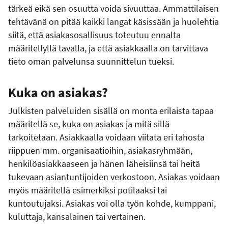
tärkeä eikä sen osuutta voida sivuuttaa. Ammattilaisen
tehtävänä on pitää kaikki langat käsissään ja huolehtia
siitä, että asiakasosallisuus toteutuu ennalta
määritellyllä tavalla, ja että asiakkaalla on tarvittava
tieto oman palvelunsa suunnittelun tueksi.
Kuka on asiakas?
Julkisten palveluiden sisällä on monta erilaista tapaa
määritellä se, kuka on asiakas ja mitä sillä
tarkoitetaan. Asiakkaalla voidaan viitata eri tahosta
riippuen mm. organisaatioihin, asiakasryhmään,
henkilöasiakkaaseen ja hänen läheisiinsä tai heitä
tukevaan asiantuntijoiden verkostoon. Asiakas voidaan
myös määritellä esimerkiksi potilaaksi tai
kuntoutujaksi. Asiakas voi olla työn kohde, kumppani,
kuluttaja, kansalainen tai vertainen.