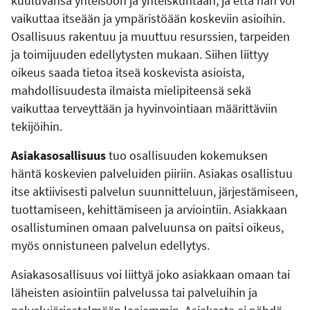
kuuluvansa yhteisöön ja yhteiskuntaan, ja että hän voi
vaikuttaa itseään ja ympäristöään koskeviin asioihin.
Osallisuus rakentuu ja muuttuu resurssien, tarpeiden
ja toimijuuden edellytysten mukaan. Siihen liittyy
oikeus saada tietoa itseä koskevista asioista,
mahdollisuudesta ilmaista mielipiteensä sekä
vaikuttaa terveyttään ja hyvinvointiaan määrittäviin
tekijöihin.
Asiakasosallisuus
tuo osallisuuden kokemuksen
häntä koskevien palveluiden piiriin. Asiakas osallistuu
itse aktiivisesti palvelun suunnitteluun, järjestämiseen,
tuottamiseen, kehittämiseen ja arviointiin. Asiakkaan
osallistuminen omaan palveluunsa on paitsi oikeus,
myös onnistuneen palvelun edellytys.
Asiakasosallisuus voi liittyä joko asiakkaan omaan tai
läheisten asiointiin palvelussa tai palveluihin ja