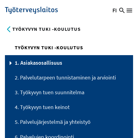
Hyppää
FI
Hae
Vaihda
Va
Työterveyslaitos
pääsisältöön
sivust
kieltä,
nykyinen
TYÖKYVYN TUKI -KOULUTUS
kieli:
TYÖKYVYN TUKI -KOULUTUS
1. Asiakasosallisuus
2. Palvelutarpeen tunnistaminen ja arviointi
3. Työkyvyn tuen suunnitelma
4. Työkyvyn tuen keinot
5. Palvelujärjestelmä ja yhteistyö
6. Palvelujen koordinointi