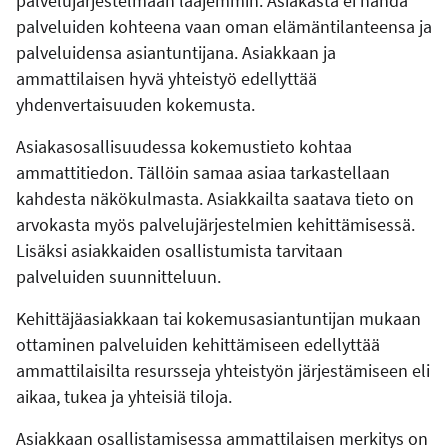
palvelujärjestelmään laajemmin. Asiakasta ei nähdä
palveluiden kohteena vaan oman elämäntilanteensa ja
palveluidensa asiantuntijana. Asiakkaan ja
ammattilaisen hyvä yhteistyö edellyttää
yhdenvertaisuuden kokemusta.
Asiakasosallisuudessa kokemustieto kohtaa
ammattitiedon. Tällöin samaa asiaa tarkastellaan
kahdesta näkökulmasta. Asiakkailta saatava tieto on
arvokasta myös palvelujärjestelmien kehittämisessä.
Lisäksi asiakkaiden osallistumista tarvitaan
palveluiden suunnitteluun.
Kehittäjäasiakkaan tai kokemusasiantuntijan mukaan
ottaminen palveluiden kehittämiseen edellyttää
ammattilaisilta resursseja yhteistyön järjestämiseen eli
aikaa, tukea ja yhteisiä tiloja.
Asiakkaan osallistamisessa ammattilaisen merkitys on