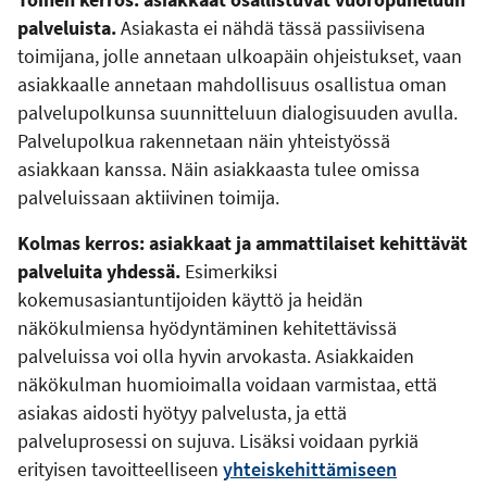
palveluista.
Asiakasta ei nähdä tässä passiivisena
toimijana, jolle annetaan ulkoapäin ohjeistukset, vaan
asiakkaalle annetaan mahdollisuus osallistua oman
palvelupolkunsa suunnitteluun dialogisuuden avulla.
Palvelupolkua rakennetaan näin yhteistyössä
asiakkaan kanssa. Näin asiakkaasta tulee omissa
palveluissaan aktiivinen toimija.
Kolmas kerros: asiakkaat ja ammattilaiset kehittävät
palveluita yhdessä.
Esimerkiksi
kokemusasiantuntijoiden käyttö ja heidän
näkökulmiensa hyödyntäminen kehitettävissä
palveluissa voi olla hyvin arvokasta. Asiakkaiden
näkökulman huomioimalla voidaan varmistaa, että
asiakas aidosti hyötyy palvelusta, ja että
palveluprosessi on sujuva. Lisäksi voidaan pyrkiä
erityisen tavoitteelliseen
yhteiskehittämiseen