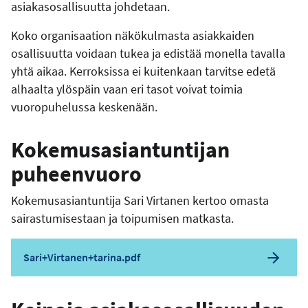
asiakasosallisuutta johdetaan.
Koko organisaation näkökulmasta asiakkaiden
osallisuutta voidaan tukea ja edistää monella tavalla
yhtä aikaa. Kerroksissa ei kuitenkaan tarvitse edetä
alhaalta ylöspäin vaan eri tasot voivat toimia
vuoropuhelussa keskenään.
Kokemusasiantuntijan
puheenvuoro
Kokemusasiantuntija Sari Virtanen kertoo omasta
sairastumisestaan ja toipumisen matkasta.
Sari+Virtanen+tarina.pdf