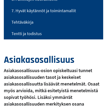
7. Hyvät käytännöt ja toimintamallit
Tehtäväkirja
Tentti ja todistus
Asiakasosallisuus
Asiakasosallisuus-osion opiskeltuasi tunnet
asiakasosallisuuden tasot ja keskeiset
asiakasosallisuutta lisäävät menetelmät. Osaat
myös arvioida, mitkä esitetyistä menetelmistä
sopivat työhösi. Lisäksi ymmärrät
asiakasosallisuuden merkityksen osana