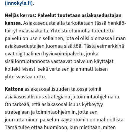
(innokyla.fi)
.
Neljäs kerros: Palvelut tuotetaan asiakasedustajan
kanssa.
Asiakasedustajalla tarkoitetaan tässä henkilö-
tai ryhmäasiakkaita. Yhteistuotannolla toteutettu
palvelu on usein sellainen, jota ei olisi olemassa ilman
asiakasedustajien luomaa sisältöä. Tästä esimerkkinä
ovat digitaalinen hyvinvointipalvelu, jonka
sisällöntuotannosta vastaavat palvelun käyttäjät
kollektiivisesti sekä vertaisen ja ammattilaisen
yhteisvastaanotto.
Kattona
asiakasosallisuuden talossa toimii
asiakasosallisuus strategiana ja toimintaohjelmana.
On tärkeää, että asiakasosallisuus kytkeytyy
strategiaan ja toimintaohjelmiin, jotta sen
juurruttaminen palvelun käytäntöihin on mahdollista.
Tämä tulee ottaa huomioon, kun mietitään, miten