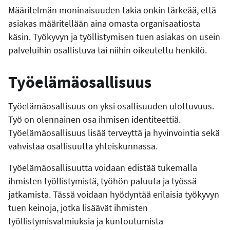
Määritelmän moninaisuuden takia onkin tärkeää, että
asiakas määritellään aina omasta organisaatiosta
käsin. Työkyvyn ja työllistymisen tuen asiakas on usein
palveluihin osallistuva tai niihin oikeutettu henkilö.
Työelämäosallisuus
Työelämäosallisuus on yksi osallisuuden ulottuvuus.
Työ on olennainen osa ihmisen identiteettiä.
Työelämäosallisuus lisää terveyttä ja hyvinvointia sekä
vahvistaa osallisuutta yhteiskunnassa.
Työelämäosallisuutta voidaan edistää tukemalla
ihmisten työllistymistä, työhön paluuta ja työssä
jatkamista. Tässä voidaan hyödyntää erilaisia työkyvyn
tuen keinoja, jotka lisäävät ihmisten
työllistymisvalmiuksia ja kuntoutumista