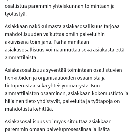
osallistua paremmin yhteiskunnan toimintaan ja
työllistyä.
Asiakkaan näkökulmasta asiakasosallisuus tarjoaa
mahdollisuuden vaikuttaa omiin palveluihin
aktiivisena toimijana. Parhaimmillaan
asiakasosallisuus voimaannuttaa sekä asiakasta että
ammattilaista.
Asiakasosallisuus syventää toimintaan osallistuvien
henkilöiden ja organisaatioiden osaamista ja
tietoperustaa sekä yhteisymmärrystä. Kun
ammattilaisten osaaminen, asiakkaan kokemustieto ja
hiljainen tieto yhdistyvät, palveluita ja työtapoja on
mahdollista kehittää.
Asiakasosallisuus voi myös sitouttaa asiakkaan
paremmin omaan palveluprosessiinsa ja lisätä