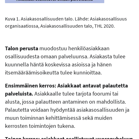
Kuva 1. Asiakasosallisuuden talo. Lähde: Asiakasosallisuus
organisaatiossa, Asiakasosallisuuden talo, THL 2020.
Talon perusta
muodostuu henkilöasiakkaan
osallisuudesta omaan palveluunsa. Asiakasta tulee
kuunnella häntä koskevissa asioissa ja hänen
itsemääräämisoikeutta tulee kunnioittaa.
Ensimmäinen kerros: Asiakkaat antavat palautetta
palveluista.
Asiakkaalle tulee tarjota foorumi tai
alusta, jossa palautteen antaminen on mahdollista.
Palautetta voidaan hyödyntää asiakasosallisuuden ja
muun toiminnan kehittämisessä sekä muiden
kerrosten toimintojen tukena.
Toinen kerros:
asiakkaat osallistuvat vuoropuheluun