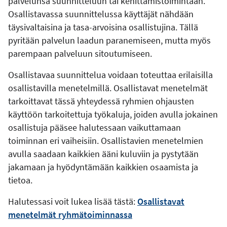
palvelunsa suunnitteluun tai kehittämistoimintaan.
Osallistavassa suunnittelussa käyttäjät nähdään
täysivaltaisina ja tasa-arvoisina osallistujina. Tällä
pyritään palvelun laadun paranemiseen, mutta myös
parempaan palveluun sitoutumiseen.
Osallistavaa suunnittelua voidaan toteuttaa erilaisilla
osallistavilla menetelmillä. Osallistavat menetelmät
tarkoittavat tässä yhteydessä ryhmien ohjausten
käyttöön tarkoitettuja työkaluja, joiden avulla jokainen
osallistuja pääsee halutessaan vaikuttamaan
toiminnan eri vaiheisiin. Osallistavien menetelmien
avulla saadaan kaikkien ääni kuluviin ja pystytään
jakamaan ja hyödyntämään kaikkien osaamista ja
tietoa.
Halutessasi voit lukea lisää tästä:
Osallistavat
menetelmät ryhmätoiminnassa