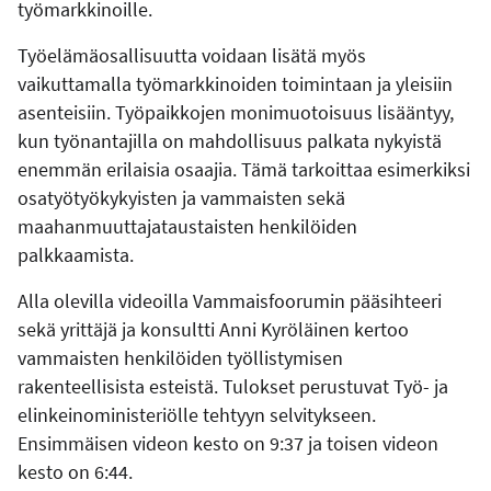
työmarkkinoille.
Työelämäosallisuutta voidaan lisätä myös
vaikuttamalla työmarkkinoiden toimintaan ja yleisiin
asenteisiin. Työpaikkojen monimuotoisuus lisääntyy,
kun työnantajilla on mahdollisuus palkata nykyistä
enemmän erilaisia osaajia. Tämä tarkoittaa esimerkiksi
osatyötyökykyisten ja vammaisten sekä
maahanmuuttajataustaisten henkilöiden
palkkaamista.
Alla olevilla videoilla Vammaisfoorumin pääsihteeri
sekä yrittäjä ja konsultti Anni Kyröläinen kertoo
vammaisten henkilöiden työllistymisen
rakenteellisista esteistä. Tulokset perustuvat Työ- ja
elinkeinoministeriölle tehtyyn selvitykseen.
Ensimmäisen videon kesto on 9:37 ja toisen videon
kesto on 6:44.