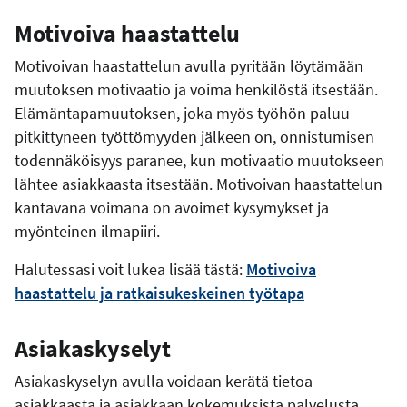
Motivoiva haastattelu
Motivoivan haastattelun avulla pyritään löytämään
muutoksen motivaatio ja voima henkilöstä itsestään.
Elämäntapamuutoksen, joka myös työhön paluu
pitkittyneen työttömyyden jälkeen on, onnistumisen
todennäköisyys paranee, kun motivaatio muutokseen
lähtee asiakkaasta itsestään. Motivoivan haastattelun
kantavana voimana on avoimet kysymykset ja
myönteinen ilmapiiri.
Halutessasi voit lukea lisää tästä:
Motivoiva
haastattelu ja ratkaisukeskeinen työtapa
Asiakaskyselyt
Asiakaskyselyn avulla voidaan kerätä tietoa
asiakkaasta ja asiakkaan kokemuksista palvelusta.