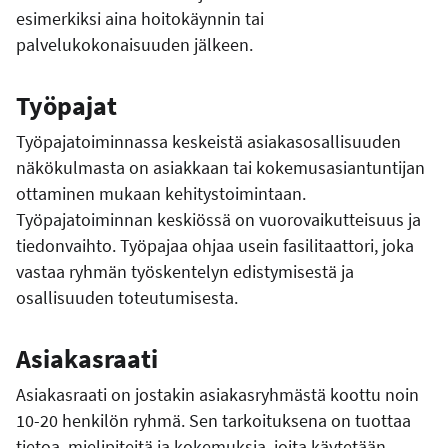
esimerkiksi aina hoitokäynnin tai
palvelukokonaisuuden jälkeen.
Työpajat
Työpajatoiminnassa keskeistä asiakasosallisuuden
näkökulmasta on asiakkaan tai kokemusasiantuntijan
ottaminen mukaan kehitystoimintaan.
Työpajatoiminnan keskiössä on vuorovaikutteisuus ja
tiedonvaihto. Työpajaa ohjaa usein fasilitaattori, joka
vastaa ryhmän työskentelyn edistymisestä ja
osallisuuden toteutumisesta.
Asiakasraati
Asiakasraati on jostakin asiakasryhmästä koottu noin
10-20 henkilön ryhmä. Sen tarkoituksena on tuottaa
tietoa, mielipiteitä ja kokemuksia, joita käytetään