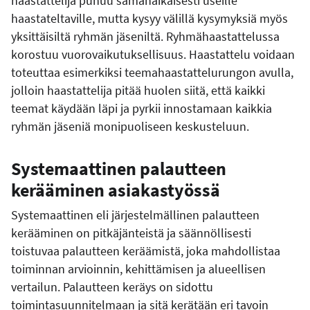
haastattelija puhuu samanaikaisesti useille
haastateltaville, mutta kysyy välillä kysymyksiä myös
yksittäisiltä ryhmän jäseniltä. Ryhmähaastattelussa
korostuu vuorovaikutuksellisuus. Haastattelu voidaan
toteuttaa esimerkiksi teemahaastattelurungon avulla,
jolloin haastattelija pitää huolen siitä, että kaikki
teemat käydään läpi ja pyrkii innostamaan kaikkia
ryhmän jäseniä monipuoliseen keskusteluun.
Systemaattinen palautteen
kerääminen asiakastyössä
Systemaattinen eli järjestelmällinen palautteen
kerääminen on pitkäjänteistä ja säännöllisesti
toistuvaa palautteen keräämistä, joka mahdollistaa
toiminnan arvioinnin, kehittämisen ja alueellisen
vertailun. Palautteen keräys on sidottu
toimintasuunnitelmaan ja sitä kerätään eri tavoin