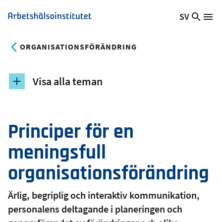
Hoppa
SV
Sök
Växla
Me
Arbetshälsoinstitutet
till
på
språk,
huvudinnehåll
webb
Aktuellt
ORGANISATIONSFÖRÄNDRING
språk:
Visa alla teman
Principer för en
meningsfull
organisationsförändring
Ärlig, begriplig och interaktiv kommunikation,
personalens deltagande i planeringen och