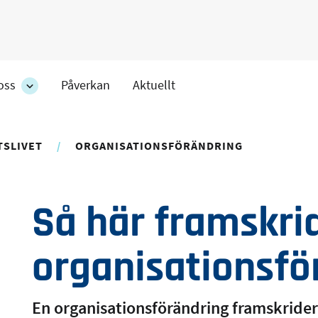
oss
Påverkan
Aktuellt
Om
oss
ens
-
r
avdelningens
TSLIVET
ORGANISATIONSFÖRÄNDRING
undersidor
Så här framskri
organisationsfö
En organisationsförändring framskrider 