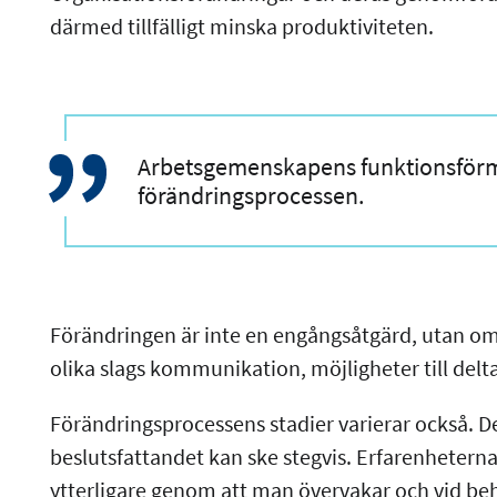
därmed tillfälligt minska produktiviteten.
Arbetsgemenskapens funktionsförm
förändringsprocessen.
Förändringen är inte en engångsåtgärd, utan omf
olika slags kommunikation, möjligheter till del
Förändringsprocessens stadier varierar också. Det
beslutsfattandet kan ske stegvis. Erfarenheterna
ytterligare genom att man övervakar och vid beh