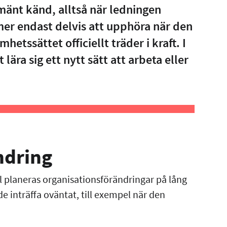
mänt känd, alltså när ledningen
r endast delvis att upphöra när den
etssättet officiellt träder i kraft. I
 lära sig ett nytt sätt att arbeta eller
ndring
all planeras organisationsförändringar på lång
 de inträffa oväntat, till exempel när den