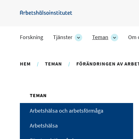
Hoppa
till
Arbetshälsoinstitutet
huvudinnehåll
Forskning
Tjänster
Teman
Om 
Tjänster
Teman
-
-
avdelningens
avdelning
undersidor
undersido
HEM
TEMAN
FÖRÄNDRINGEN AV ARBE
TEMAN
Arbetshälsa och arbetsförmåga
Arbetshälsa