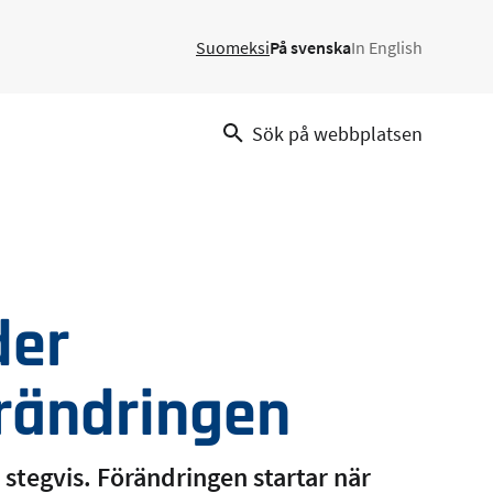
Suomeksi
På svenska
In English
Sök på webbplatsen
der
rändringen
stegvis. Förändringen startar när