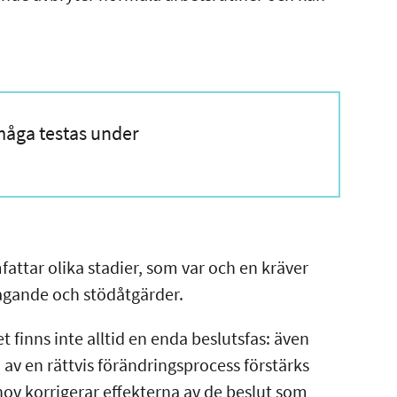
åga testas under
attar olika stadier, som var och en kräver
tagande och stödåtgärder.
 finns inte alltid en enda beslutsfas: även
 av en rättvis förändringsprocess förstärks
ov korrigerar effekterna av de beslut som