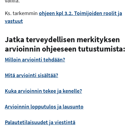
välillä.
Ks. tarkemmin
ohjeen kpl 3.2. Toimijoiden roolit ja
vastuut
Jatka terveydellisen merkityksen
arvioinnin ohjeeseen tutustumista:
Milloin arviointi tehdään?
Mitä arviointi sisältää?
Kuka arvioinnin tekee ja kenelle?
Arvioinnin lopputulos ja lausunto
Palautetilaisuudet ja viestintä