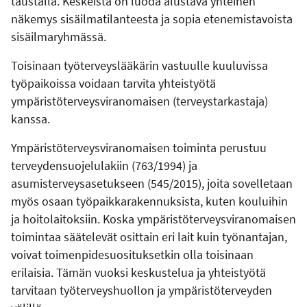
taustalla. Keskeistä on luoda alustava yhteinen
näkemys sisäilmatilanteesta ja sopia etenemistavoista
sisäilmaryhmässä.
Toisinaan työterveyslääkärin vastuulle kuuluvissa
työpaikoissa voidaan tarvita yhteistyötä
ympäristöterveysviranomaisen (terveystarkastaja)
kanssa.
Ympäristöterveysviranomaisen toiminta perustuu
terveydensuojelulakiin (763/1994) ja
asumisterveysasetukseen (545/2015), joita sovelletaan
myös osaan työpaikkarakennuksista, kuten kouluihin
ja hoitolaitoksiin. Koska ympäristöterveysviranomaisen
toimintaa säätelevät osittain eri lait kuin työnantajan,
voivat toimenpidesuosituksetkin olla toisinaan
erilaisia. Tämän vuoksi keskustelua ja yhteistyötä
tarvitaan työterveyshuollon ja ympäristöterveyden