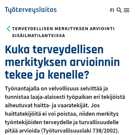
Hyppää
FI
Hae
Vaihda
Va
Työterveyslaitos
pääsisältöön
sivust
kieltä,
nykyinen
TERVEYDELLISEN MERKITYKSEN ARVIOINTI
kieli:
SISÄILMATILANTEISSA
Kuka terveydellisen
merkityksen arvioinnin
tekee ja kenelle?
Työnantajalla on velvollisuus selvittää ja
tunnistaa laaja-alaisesti työpaikan eri tekijöistä
aiheutuvat haitta- ja vaaratekijät. Jos
haittatekijöitä ei voi poistaa, niiden merkitys
työntekijöiden terveydelle ja turvallisuudelle
pitää arvioida (Työturvallisuuslaki 738/2002).