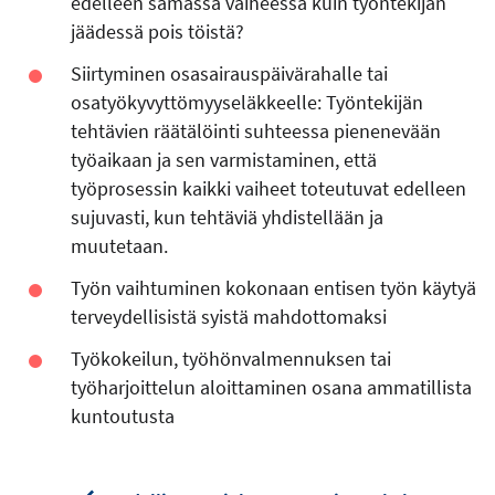
edelleen samassa vaiheessa kuin työntekijän
jäädessä pois töistä?
Siirtyminen osasairauspäivärahalle tai
osatyökyvyttömyyseläkkeelle:
Työntekijän
tehtävien räätälöinti suhteessa pienenevään
työaikaan ja sen varmistaminen, että
työprosessin kaikki vaiheet toteutuvat edelleen
sujuvasti, kun tehtäviä yhdistellään ja
muutetaan.
Työn vaihtuminen kokonaan entisen työn käytyä
terveydellisistä syistä mahdottomaksi
Työkokeilun, työhönvalmennuksen tai
työharjoittelun aloittaminen osana ammatillista
kuntoutusta