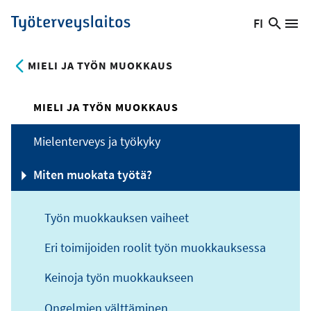
Hyppää
FI
Hae
Vaihda
Va
Työterveyslaitos
pääsisältöön
sivust
kieltä,
nykyinen
MIELI JA TYÖN MUOKKAUS
kieli:
MIELI JA TYÖN MUOKKAUS
Mielenterveys ja työkyky
Miten muokata työtä?
Työn muokkauksen vaiheet
Eri toimijoiden roolit työn muokkauksessa
Keinoja työn muokkaukseen
Ongelmien välttäminen