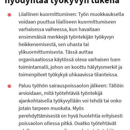
hyödyntää työkyvyn tukena
Liiallinen kuormittuminen:
Työn muokkauksella
voidaan puuttua liialliseen kuormittumiseen
varhaisessa vaiheessa, kun havaitaan
ensimmäisiä merkkejä työntekijän työkyvyn
heikkenemisestä, sen uhasta tai
ylikuormittumisesta. Tässä auttaa
organisaatiossa käytössä oleva varhaisen tuen
toimintamalli, johon on koottu hälytysmerkit ja
toimenpiteet työkykyä uhkaavissa tilanteissa.
Paluu työhön sairauspoissaolon jälkeen:
Tällöin
arvioidaan, mitä työtehtäviä työntekijä
ajankohtaisella työkyvyllään voi tehdä tai onko
jotain tarpeen muokata. Myös
perehdyttämisestä on hyvä huolehtia erityisesti
poissaolon ollessa pitkä. Ovatko työtehtävät