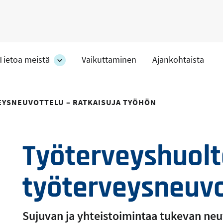
Tietoa meistä
Vaikuttaminen
Ajankohtaista
at
Tietoa
meistä
-
hteet
osion
EYSNEUVOTTELU – RATKAISUJA TYÖHÖN
alakohteet
Työterveyshuolt
työterveysneuvo
Sujuvan ja yhteistoimintaa tukevan neu