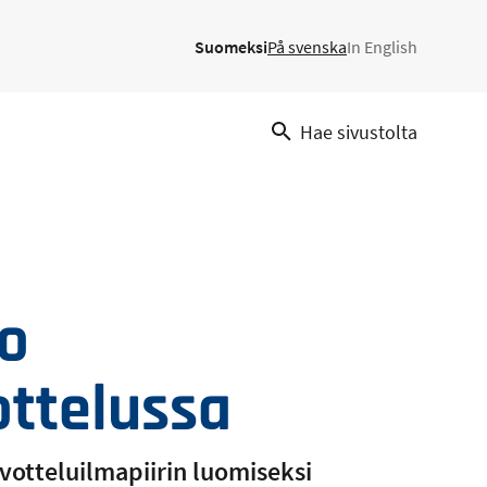
Suomeksi
På svenska
In English
Hae sivustolta
o
ttelussa
votteluilmapiirin luomiseksi