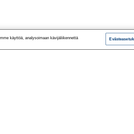
mme käyttöä, analysoimaan kävijäliikennettä
Evästeasetuk
tiedot
Tutkimus
ustiedot
Palvelut
le
Teemat
 meistä
Vaikuttaminen
t työpaikat
Ajankohtaista
utiskirje
Työlääketieteen klinikk