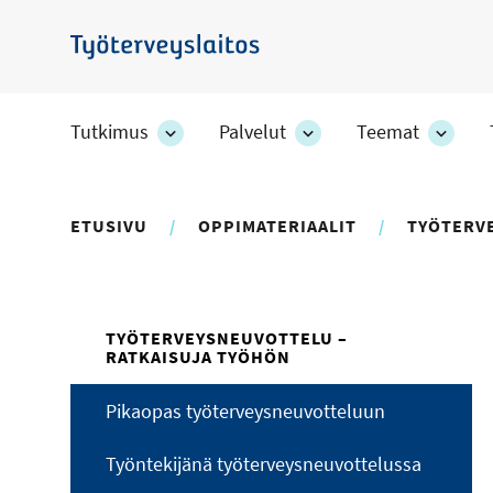
Hyppää
pääsisältöön
Työterveyslaitos
Tutkimus
Palvelut
Teemat
Tutkimus
Palvelut
Teem
-
-
-
osion
osion
osion
alakohteet
alakohteet
alako
ETUSIVU
OPPIMATERIAALIT
TYÖTERV
TYÖTERVEYSNEUVOTTELU –
RATKAISUJA TYÖHÖN
Pikaopas työterveysneuvotteluun
Työntekijänä työterveysneuvottelussa