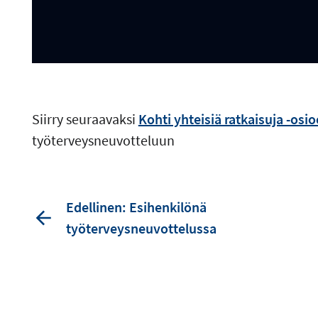
Siirry seuraavaksi
Kohti yhteisiä ratkaisuja -osi
työterveysneuvotteluun
Edellinen: Esihenkilönä
työterveysneuvottelussa