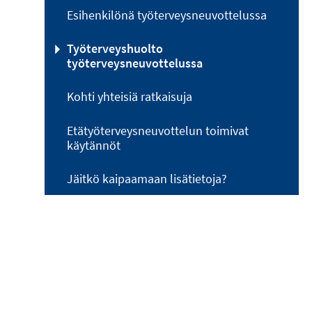
Esihenkilönä työterveysneuvottelussa
Työterveyshuolto
työterveysneuvottelussa
Kohti yhteisiä ratkaisuja
Etätyöterveysneuvottelun toimivat
käytännöt
Jäitkö kaipaamaan lisätietoja?