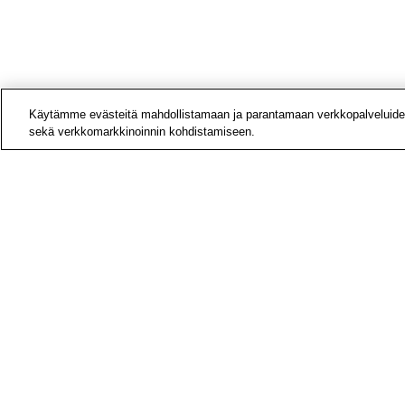
Käytämme evästeitä mahdollistamaan ja parantamaan verkkopalveluide
sekä verkkomarkkinoinnin kohdistamiseen.
Yhteys
Laskut
Medial
Tietoa
Avoime
Tilaa u