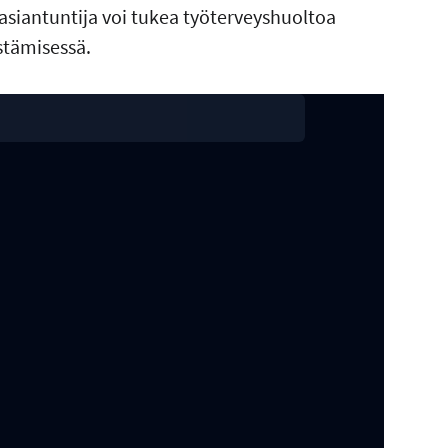
asiantuntija voi tukea työterveyshuoltoa
stämisessä.