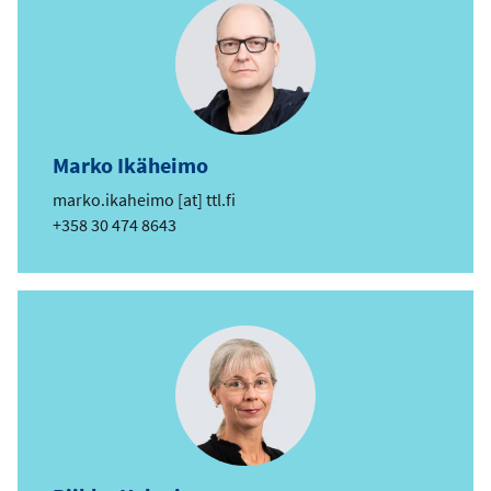
Marko Ikäheimo
e
marko.ikaheimo
[at]
ttl.fi
-
Telefon
+358 30 474 8643
p
o
s
t