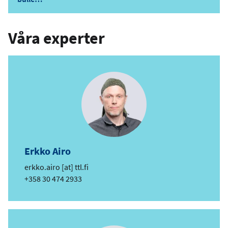
Våra experter
Erkko Airo
e
erkko.airo
[at]
ttl.fi
-
Telefon
+358 30 474 2933
p
o
s
t