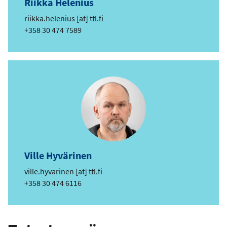
Riikka Helenius
e
riikka.helenius
[at]
ttl.fi
-
Telefon
+358 30 474 7589
p
o
s
t
Ville Hyvärinen
e
ville.hyvarinen
[at]
ttl.fi
-
Telefon
+358 30 474 6116
p
o
s