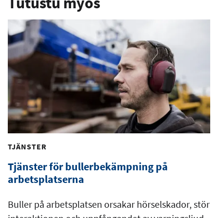
Tutustu myös
t
TJÄNSTER
Tjänster för bullerbekämpning på
arbetsplatserna
Buller på arbetsplatsen orsakar hörselskador, stör