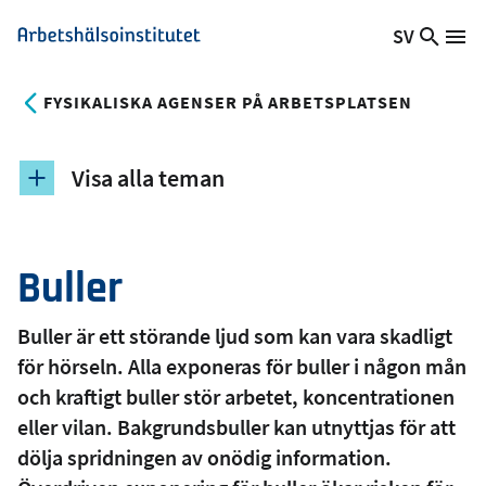
Hoppa
SV
Sök
Växla
Me
Arbetshälsoinstitutet
till
på
språk,
huvudinnehåll
webb
Aktuellt
FYSIKALISKA AGENSER PÅ ARBETSPLATSEN
språk:
Visa alla teman
Buller
Buller är ett störande ljud som kan vara skadligt
för hörseln. Alla exponeras för buller i någon mån
och kraftigt buller stör arbetet, koncentrationen
eller vilan. Bakgrundsbuller kan utnyttjas för att
dölja spridningen av onödig information.