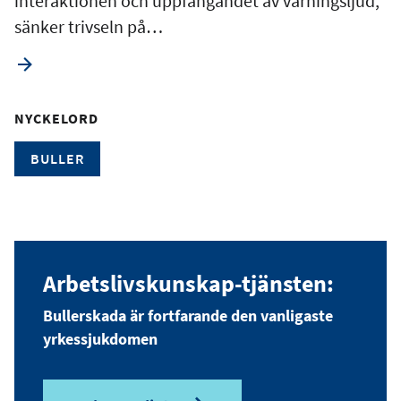
interaktionen och uppfångandet av varningsljud,
sänker trivseln på…
NYCKELORD
BULLER
Arbetslivskunskap-tjänsten:
Bullerskada är fortfarande den vanligaste
yrkessjukdomen