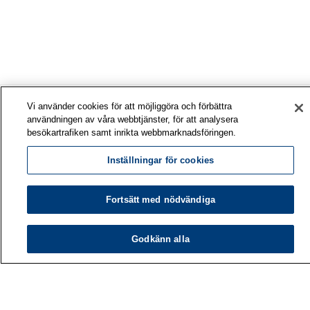
Vi använder cookies för att möjliggöra och förbättra
användningen av våra webbtjänster, för att analysera
besökartrafiken samt inrikta webbmarknadsföringen.
Inställningar för cookies
Fortsätt med nödvändiga
Arbetshälsoinstitutet
Godkänn alla
PB 40
00032 ARBETSHÄLSOINSTITUTET
Telefon: 030 474 1 (lna/msa)