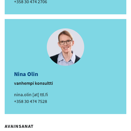
ä
Puhelin
+358 30 474 2706
h
k
ö
p
o
s
t
i
o
s
Nina Olin
o
i
vanhempi konsultti
t
s
nina.olin
[at]
ttl.fi
e
ä
Puhelin
+358 30 474 7528
h
k
ö
AVAINSANAT
p