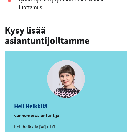
luottamus.
Kysy lisää
asiantuntijoiltamme
Heli Heikkilä
vanhempi asiantuntija
s
heli.heikkila
[at]
ttl.fi