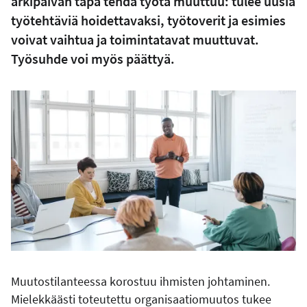
arkipäivän tapa tehdä työtä muuttuu: tulee uusia
työtehtäviä hoidettavaksi, työtoverit ja esimies
voivat vaihtua ja toimintatavat muuttuvat.
Työsuhde voi myös päättyä.
Muutostilanteessa korostuu ihmisten johtaminen.
Mielekkäästi toteutettu organisaatiomuutos tukee