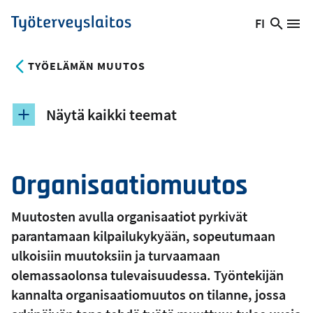
Hyppää
FI
Hae
Vaihda
Va
Työterveyslaitos
pääsisältöön
sivust
kieltä,
nykyinen
TYÖELÄMÄN MUUTOS
kieli:
Näytä kaikki teemat
Organisaatiomuutos
Muutosten avulla organisaatiot pyrkivät
parantamaan kilpailukykyään, sopeutumaan
ulkoisiin muutoksiin ja turvaamaan
olemassaolonsa tulevaisuudessa. Työntekijän
kannalta organisaatiomuutos on tilanne, jossa