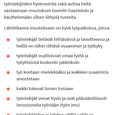
työntekijöiden hyvinvointia sekä auttaa heitä
vastaamaan muutoksen tuomiin haasteisiin ja
käsittelemään siihen liittyviä tunteita.
Lähtötilanne muutokseen on hyvä työpaikoissa, joissa
työntekijät tietävät tehtävänsä ja tavoitteensa ja
heillä on niihin riittävä osaaminen ja työkyky
työntekijät osallistuvat omaa työtä ja
työyhteisöä koskeviin päätöksiin
työ koetaan mielekkääksi ja kaikkien osaamista
arvostetaan
kaikki tukevat toinen toisiaan
työntekijät voivat hyvin ja ovat pääsääntöisesti
innostuneita työstään (työn imu)
työntekijöiden ja johdon välillä vallitsee