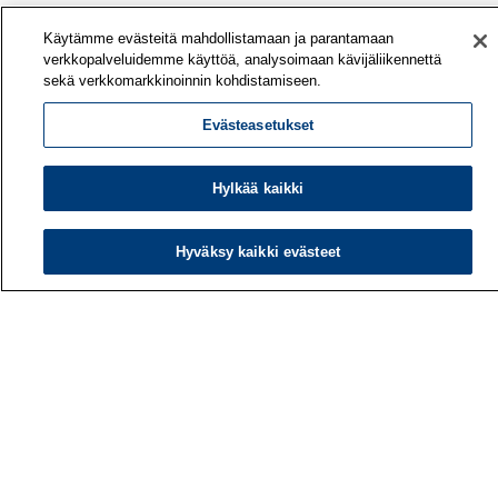
Käytämme evästeitä mahdollistamaan ja parantamaan
verkkopalveluidemme käyttöä, analysoimaan kävijäliikennettä
sekä verkkomarkkinoinnin kohdistamiseen.
Evästeasetukset
Hylkää kaikki
Hyväksy kaikki evästeet
Työterveyslaitos
PL 40
00032 TYÖTERVEYSLAITOS
Puhelin: 030 474 1 (pvm/mpm)