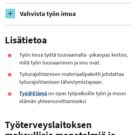
Vahvista työn imua
Lisätietoa
Työn imua työtä tuunaamalla -pikaopas kertoo,
mitä työn tuunaaminen ja imu ovat.
Työurajohtamisen materiaalipaketti johdattaa
työurajohtamisen lähestymistapaan.
Työ@Elämä
on opas työpaikoille työn ja muun
elämän yhteensovittamiseksi
Työterveyslaitoksen