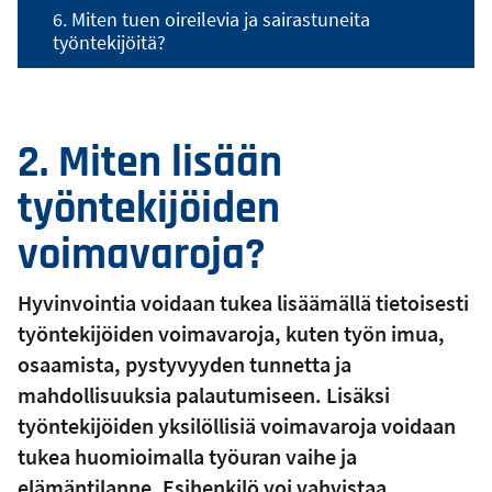
6. Miten tuen oireilevia ja sairastuneita
työntekijöitä?
2. Miten lisään
työntekijöiden
voimavaroja?
Hyvinvointia voidaan tukea lisäämällä tietoisesti
työntekijöiden voimavaroja, kuten työn imua,
osaamista, pystyvyyden tunnetta ja
mahdollisuuksia palautumiseen. Lisäksi
työntekijöiden yksilöllisiä voimavaroja voidaan
tukea huomioimalla työuran vaihe ja
elämäntilanne. Esihenkilö voi vahvistaa