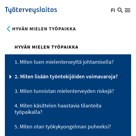
Hyppää
FI
Hae
Vaihda
Va
Työterveyslaitos
pääsisältöön
sivust
kieltä,
nykyinen
HYVÄN MIELEN TYÖPAIKKA
kieli:
HYVÄN MIELEN TYÖPAIKKA
1. Miten tuen mielenterveyttä johtamisella?
2. Miten lisään työntekijöiden voimavaroja?
3. Miten tunnistan mielenterveyden riskejä?
4. Miten käsittelen haastavia tilanteita
työpaikalla?
5. Miten otan työkykyongelman puheeksi?