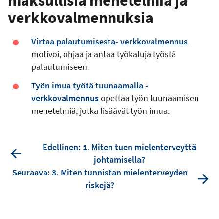
maksullisia menetelmiä ja
verkkovalmennuksia
Virtaa palautumisesta- verkkovalmennus
motivoi, ohjaa ja antaa työkaluja työstä
palautumiseen.
Työn imua työtä tuunaamalla -
verkkovalmennus
opettaa työn tuunaamisen
menetelmiä, jotka lisäävät työn imua.
Edellinen: 1. Miten tuen mielenterveyttä
johtamisella?
Seuraava: 3. Miten tunnistan mielenterveyden
riskejä?