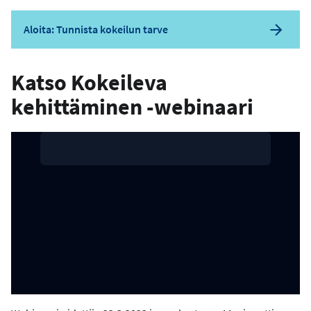
Aloita: Tunnista kokeilun tarve
Katso Kokeileva
kehittäminen -webinaari