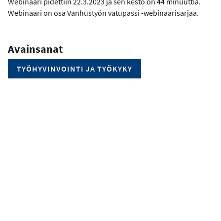
Webinaari pidettiin 22.3.2023 ja sen kesto on 44 minuuttia.
Webinaari on osa Vanhustyön vatupassi -webinaarisarjaa.
Avainsanat
TYÖHYVINVOINTI JA TYÖKYKY