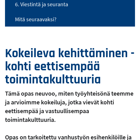
6. Viestintä ja seuranta
Mitä seuraavaksi?
Kokeileva kehittäminen -
kohti eettisempää
toimintakulttuuria
Tämä opas neuvoo, miten työyhteisönä teemme
ja arvioimme kokeiluja, jotka vievät kohti
eettisempää ja vastuullisempaa
toimintakulttuuria.
Opas on tarkoitettu vanhustyön esihenkilöille ja