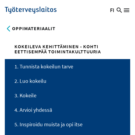
Hyppää
FI
Hae
Vaihda
Va
Työterveyslaitos
pääsisältöön
sivust
kieltä,
nykyinen
OPPIMATERIAALIT
kieli:
KOKEILEVA KEHITTÄMINEN - KOHTI
EETTISEMPÄÄ TOIMINTAKULTTUURIA
1. Tunnista kokeilun tarve
2. Luo kokeilu
3. Kokeile
4. Arvioi yhdessä
5. Inspiroidu muista ja opi itse