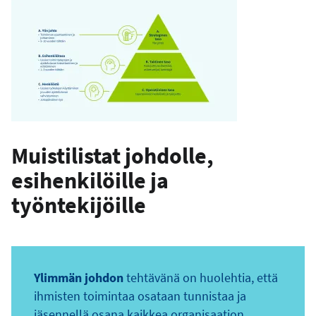
Muistilistat johdolle,
esihenkilöille ja
työntekijöille
Ylimmän johdon
tehtävänä on huolehtia, että
ihmisten toimintaa osataan tunnistaa ja
jäsennellä osana kaikkea organisaation