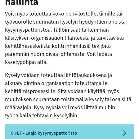
hallinta
Voit myös toteuttaa koko henkilöstölle, tiimille tai
työvuorolle suunnatun kyselyn hyödyntäen oheista
kysymyspatteristoa. Tällöin saat tarkemman
käsityksen organisaation tilanteesta ja tarvittavista
kehittämisaskelista kohti inhimillisiä tekijöitä
paremmin huomioivaa johtamista. Voit ladata
kyselypohjan alta.
Kysely voidaan toteuttaa lähtölaukauksena ja
alkuarviointina organisaation toteuttamalle
kehittämisprosessille. Sitä voidaan käyttää myös
muutoksen seurantaan toistamalla kysely tai osa siitä
määräajoin. Kysymyksiä voi myös liittää muihin
työpaikalla tehtäviin kyselyihin.
CHEF - Laaja kysymyspatteristo