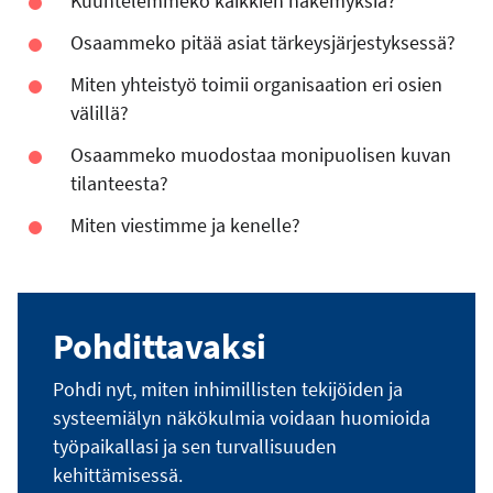
Kuuntelemmeko kaikkien näkemyksiä?
Osaammeko pitää asiat tärkeysjärjestyksessä?
Miten yhteistyö toimii organisaation eri osien
välillä?
Osaammeko muodostaa monipuolisen kuvan
tilanteesta?
Miten viestimme ja kenelle?
Pohdittavaksi
Pohdi nyt, miten inhimillisten tekijöiden ja
systeemiälyn näkökulmia voidaan huomioida
työpaikallasi ja sen turvallisuuden
kehittämisessä.