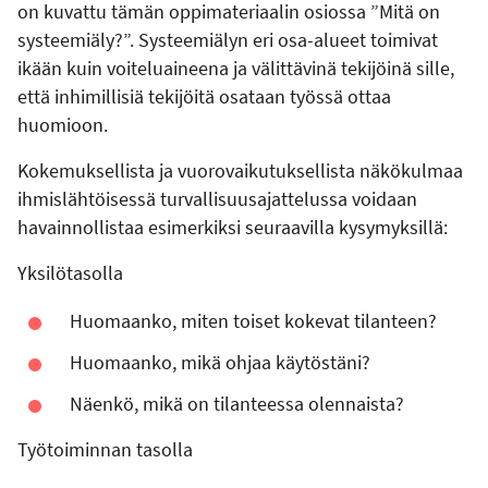
on kuvattu tämän oppimateriaalin osiossa ”Mitä on
systeemiäly?”. Systeemiälyn eri osa-alueet toimivat
ikään kuin voiteluaineena ja välittävinä tekijöinä sille,
että inhimillisiä tekijöitä osataan työssä ottaa
huomioon.
Kokemuksellista ja vuorovaikutuksellista näkökulmaa
ihmislähtöisessä turvallisuusajattelussa voidaan
havainnollistaa esimerkiksi seuraavilla kysymyksillä:
Yksilötasolla
Huomaanko, miten toiset kokevat tilanteen?
Huomaanko, mikä ohjaa käytöstäni?
Näenkö, mikä on tilanteessa olennaista?
Työtoiminnan tasolla