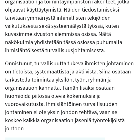
organisaation ja toimintaympäristön rakenteet, jotka
ohjaavat käyttäytymistä. Näiden tiedostamiseksi
tarvitaan ymmärrystä inhimillisten tekijöiden
vaikutuksesta sekä systeemiälystä työssä, kuten
kuvasimme sivuston aiemmissa osissa. Näitä
näkökulmia yhdistetään tässä osiossa puhumalla
ihmislähtöisestä turvallisuusjohtamisesta.
Onnistunut, turvallisuutta tukeva ihmisten johtaminen
on tietoista, systemaattista ja aktiivista. Siinä osataan
tarkastella toimintaa yksilön, työn, ryhmän ja
organisaation kannalta. Tämän lisäksi osataan
huomioida piilossa olevia kokemuksia ja
vuorovaikutusta. Ihmislähtöinen turvallisuuden
johtaminen ei ole yksin johdon tehtävä, vaan se
koskee kaikkia organisaation jäseniä työntekijöistä
johtoon.