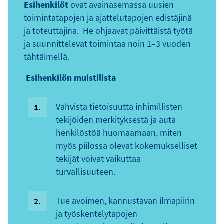
Esihenkilöt
ovat avainasemassa uusien
toimintatapojen ja ajattelutapojen edistäjinä
ja toteuttajina. He ohjaavat päivittäistä työtä
ja suunnittelevat toimintaa noin 1–3 vuoden
tähtäimellä.
Esihenkilön muistilista
Vahvista tietoisuutta inhimillisten
tekijöiden merkityksestä ja auta
henkilöstöä huomaamaan, miten
myös piilossa olevat kokemukselliset
tekijät voivat vaikuttaa
turvallisuuteen.
Tue avoimen, kannustavan ilmapiirin
ja työskentelytapojen