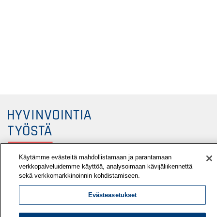
Käytämme evästeitä mahdollistamaan ja parantamaan
verkkopalveluidemme käyttöä, analysoimaan kävijäliikennettä
sekä verkkomarkkinoinnin kohdistamiseen.
Työterveyslaitos
PL 40
Evästeasetukset
00032 TYÖTERVEYSLAITOS