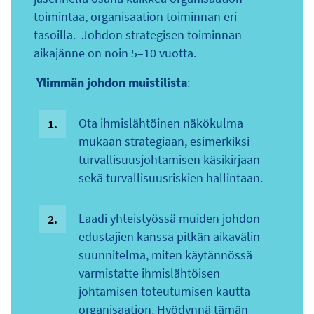
toimintaa, organisaation toiminnan eri
tasoilla. Johdon strategisen toiminnan
aikajänne on noin 5–10 vuotta.
Ylimmän johdon muistilista
:
Ota ihmislähtöinen näkökulma
mukaan strategiaan, esimerkiksi
turvallisuusjohtamisen käsikirjaan
sekä turvallisuusriskien hallintaan.
Laadi yhteistyössä muiden johdon
edustajien kanssa pitkän aikavälin
suunnitelma, miten käytännössä
varmistatte ihmislähtöisen
johtamisen toteutumisen kautta
organisaation. Hyödynnä tämän