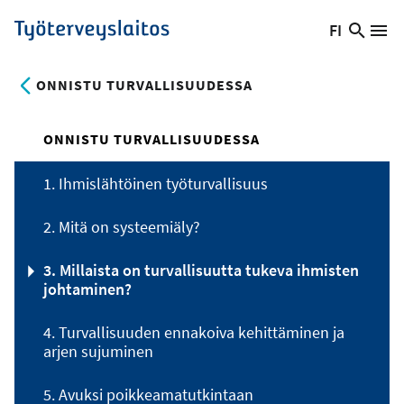
Hyppää
FI
Hae
Vaihda
Va
Työterveyslaitos
pääsisältöön
sivust
kieltä,
nykyinen
ONNISTU TURVALLISUUDESSA
kieli:
ONNISTU TURVALLISUUDESSA
1. Ihmislähtöinen työturvallisuus
2. Mitä on systeemiäly?
3. Millaista on turvallisuutta tukeva ihmisten
johtaminen?
4. Turvallisuuden ennakoiva kehittäminen ja
arjen sujuminen
5. Avuksi poikkeamatutkintaan