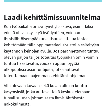
Laadi kehittämissuunnitelma
Kun työpaikalla on syntynyt yleiskuva, esimerkiksi
edellä olevaa kyselyä hyödyntäen, voidaan
Ihmislähtöisempää turvallisuusajattelua lähteä
kehittämään tällä oppimateriaalisivustolla esiteltyjen
käytännön keinojen avulla. Jos parannettavaa tuntuu
olevan paljon tai jos toteutus työpaikan omin voimin
tuntuu haastavalta, voidaan apuun pyytää
ulkopuolisia asiantuntijoita, jotka auttavat
toteuttamaan laajemman kehittämisohjelman.
Alla olevaan kuvaan sekä kuvan alle on koottu
kysymyksiä, jotka auttavat teitä keskustelemaan
turvallisuuden johtamisesta ihmislähtöisestä
näkökulmasta.