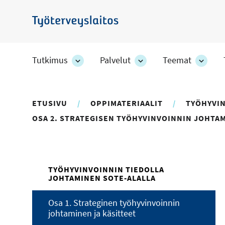
Hyppää
pääsisältöön
Työterveyslaitos
Tutkimus
Palvelut
Teemat
Tutkimus
Palvelut
Teem
-
-
-
osion
osion
osion
alakohteet
alakohteet
alako
ETUSIVU
OPPIMATERIAALIT
TYÖHYVIN
OSA 2. STRATEGISEN TYÖHYVINVOINNIN JOHT
TYÖHYVINVOINNIN TIEDOLLA
JOHTAMINEN SOTE-ALALLA
Osa 1. Strateginen työhyvinvoinnin
johtaminen ja käsitteet