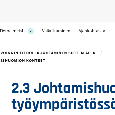
Tietoa meistä
Vaikuttaminen
Ajankohtaista
at
Tietoa
meistä
-
hteet
osion
VOINNIN TIEDOLLA JOHTAMINEN SOTE-ALALLA
alakohteet
AMISHUOMION KOHTEET
2.3 Johtamishu
työympäristöss