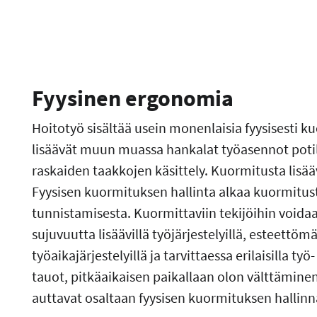
Fyysinen ergonomia
Hoitotyö sisältää usein monenlaisia fyysisesti k
lisäävät muun muassa hankalat työasennot potila
raskaiden taakkojen käsittely. Kuormitusta lisää
Fyysisen kuormituksen hallinta alkaa kuormitusta
tunnistamisesta. Kuormittaviin tekijöihin voidaan
sujuvuutta lisäävillä työjärjestelyillä, esteettömä
työaikajärjestelyillä ja tarvittaessa erilaisilla ty
tauot, pitkäaikaisen paikallaan olon välttämine
auttavat osaltaan fyysisen kuormituksen hallinn