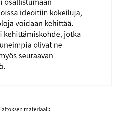
 osallistumaan
issa ideoitiin kokeiluja,
oloja voidaan kehittää.
ri kehittämiskohde, jotka
tuneimpia olivat ne
a myös seuraavan
ö.
laitoksen materiaali: