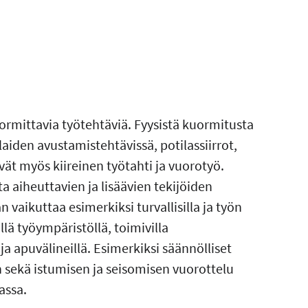
uormittavia työtehtäviä. Fyysistä kuormitusta
iden avustamistehtävissä, potilassiirrot,
vät myös kiireinen työtahti ja vuorotyö.
 aiheuttavien ja lisäävien tekijöiden
 vaikuttaa esimerkiksi turvallisilla ja työn
llä työympäristöllä, toimivilla
ö- ja apuvälineillä. Esimerkiksi säännölliset
n sekä istumisen ja seisomisen vuorottelu
assa.