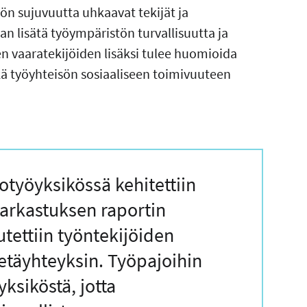
ön sujuvuutta uhkaavat tekijät ja
 lisätä työympäristön turvallisuutta ja
en vaaratekijöiden lisäksi tulee huomioida
kä työyhteisön sosiaaliseen toimivuuteen
työyksikössä kehitettiin
tarkastuksen raportin
tettiin työntekijöiden
etäyhteyksin. Työpajoihin
yksiköstä, jotta