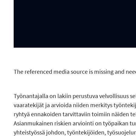
The referenced media source is missing and ne
Työnantajalla on lakiin perustuva velvollisuus selv
vaaratekijät ja arvioida niiden merkitys työnteki
ryhtyä ennakoiden tarvittaviin toimiin näiden tek
Asianmukainen riskien arviointi on työpaikan tur
yhteistyössä johdon, työntekijöiden, työsuojelu