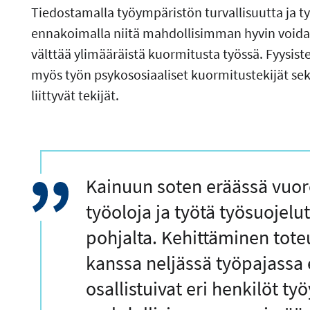
Tiedostamalla työympäristön turvallisuutta ja ty
ennakoimalla niitä mahdollisimman hyvin voidaan
välttää ylimääräistä kuormitusta työssä. Fyysist
myös työn psykososiaaliset kuormitustekijät se
liittyvät tekijät.
Lainaus
Kainuun soten eräässä vuoro
työoloja ja työtä työsuojelu
pohjalta. Kehittäminen toteu
kanssa neljässä työpajassa 
osallistuivat eri henkilöt työ