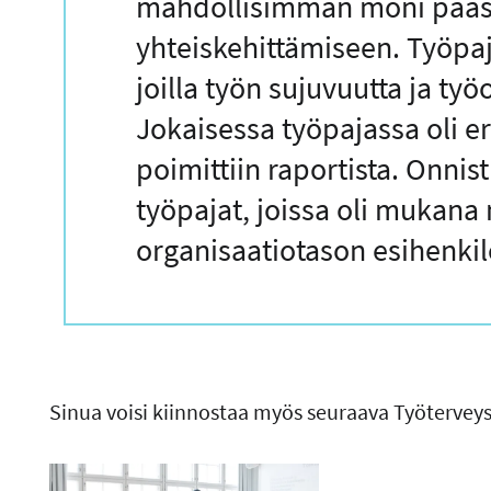
mahdollisimman moni pääsi
yhteiskehittämiseen. Työpajo
joilla työn sujuvuutta ja työ
Jokaisessa työpajassa oli e
poimittiin raportista. Onnis
työpajat, joissa oli mukan
organisaatiotason esihenkil
Sinua voisi kiinnostaa myös seuraava Työterveys