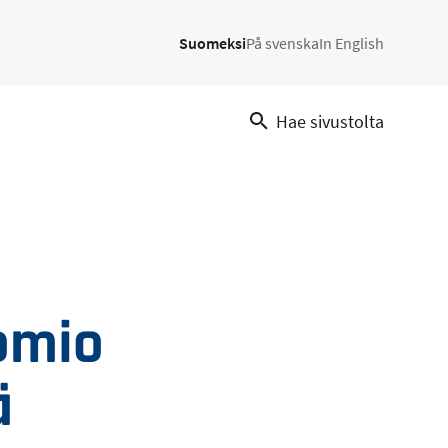
Suomeksi
På svenska
In English
Hae sivustolta
omio
ä