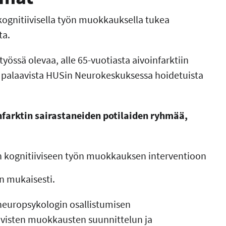
ognitiivisella työn muokkauksella tukea
ta.
össä olevaa, alle 65-vuotiasta aivoinfarktiin
 palaavista HUSin Neurokeskuksessa hoidetuista
farktin sairastaneiden potilaiden ryhmää,
an kognitiiviseen työn muokkauksen interventioon
n mukaisesti.
 neuropsykologin osallistumisen
ivisten muokkausten suunnittelun ja