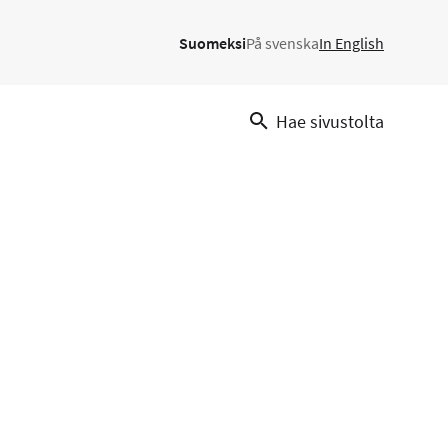
Suomeksi
På svenska
In English
Hae sivustolta