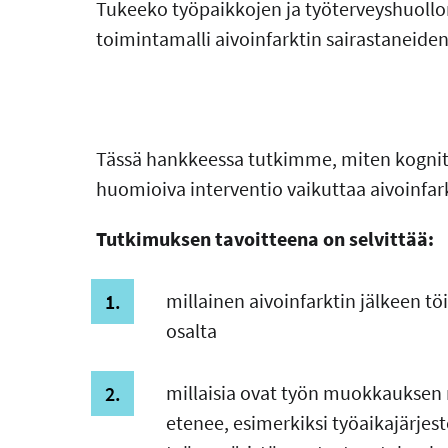
Tukeeko työpaikkojen ja työterveyshuoll
toimintamalli aivoinfarktin sairastaneide
Tässä hankkeessa tutkimme, miten kognit
huomioiva interventio vaikuttaa aivoinfa
Tutkimuksen tavoitteena on selvittää:
millainen aivoinfarktin jälkeen tö
osalta
millaisia ovat työn muokkauksen 
etenee, esimerkiksi työaikajärjest