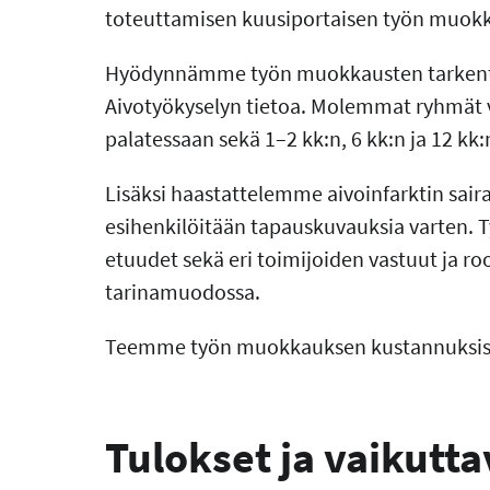
toteuttamisen kuusiportaisen työn muokk
Hyödynnämme työn muokkausten tarkenta
Aivotyökyselyn tietoa. Molemmat ryhmät va
palatessaan sekä 1–2 kk:n, 6 kk:n ja 12 kk:
Lisäksi haastattelemme aivoinfarktin saira
esihenkilöitään tapauskuvauksia varten. T
etuudet sekä eri toimijoiden vastuut ja 
tarinamuodossa.
Teemme työn muokkauksen kustannuksista 
Tulokset ja vaikutt