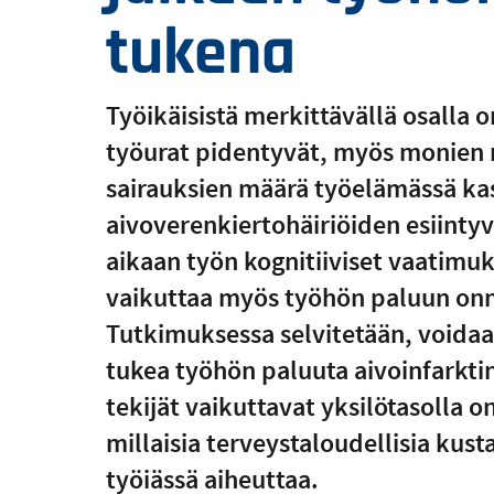
tukena
Työikäisistä merkittävällä osalla 
työurat pidentyvät, myös monien n
sairauksien määrä työelämässä kas
aivoverenkiertohäiriöiden esiinty
aikaan työn kognitiiviset vaatimuk
vaikuttaa myös työhön paluun onn
Tutkimuksessa selvitetään, voidaa
tukea työhön paluuta aivoinfarktin
tekijät vaikuttavat yksilötasolla
millaisia terveystaloudellisia kus
työiässä aiheuttaa.