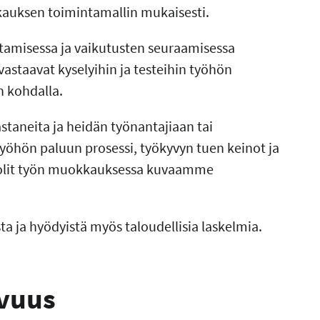
auksen toimintamallin mukaisesti.
misessa ja vaikutusten seuraamisessa
staavat kyselyihin ja testeihin työhön
n kohdalla.
staneita ja heidän työnantajiaan tai
yöhön paluun prosessi, työkyvyn tuen keinot ja
roolit työn muokkauksessa kuvaamme
ja hyödyistä myös taloudellisia laskelmia.
avuus