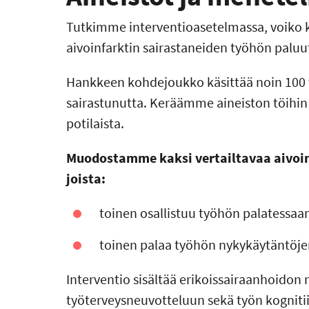
Tutkimme interventioasetelmassa, voiko k
aivoinfarktin sairastaneiden työhön paluu
Hankkeen kohdejoukko käsittää noin 100 ty
sairastunutta. Keräämme aineiston töihin
potilaista.
Muodostamme kaksi vertailtavaa aivoin
joista:
toinen osallistuu työhön palatessa
toinen palaa työhön nykykäytäntöje
Interventio sisältää erikoissairaanhoidon
työterveysneuvotteluun sekä työn kogniti