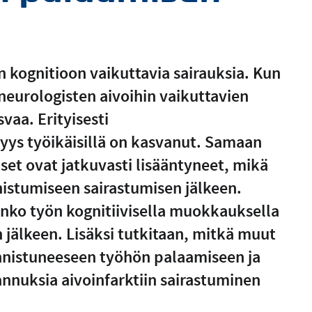
on kognitioon vaikuttavia sairauksia. Kun
eurologisten aivoihin vaikuttavien
vaa. Erityisesti
vyys työikäisillä on kasvanut. Samaan
set ovat jatkuvasti lisääntyneet, mikä
istumiseen sairastumisen jälkeen.
nko työn kognitiivisella muokkauksella
 jälkeen. Lisäksi tutkitaan, mitkä muut
 onnistuneeseen työhön palaamiseen ja
tannuksia aivoinfarktiin sairastuminen