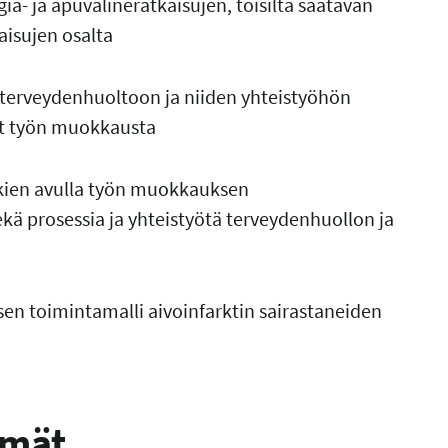
- ja apuvälineratkaisujen, toisilta saatavan
aisujen osalta
 terveydenhuoltoon ja niiden yhteistyöhön
ävät työn muokkausta
kkien avulla työn muokkauksen
ekä prosessia ja yhteistyötä terveydenhuollon ja
n toimintamalli aivoinfarktin sairastaneiden
lmät