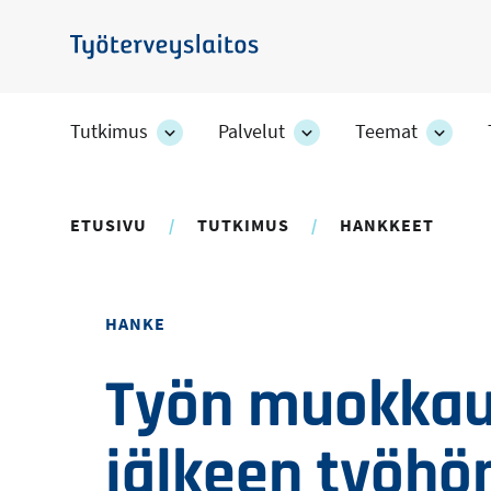
Hyppää
pääsisältöön
Työterveyslaitos
Tutkimus
Palvelut
Teemat
Tutkimus
Palvelut
Teem
-
-
-
osion
osion
osion
alakohteet
alakohteet
alako
ETUSIVU
TUTKIMUS
HANKKEET
HANKE
Työn muokkaus
jälkeen työhö