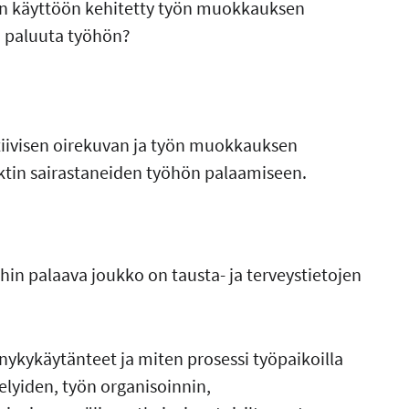
on käyttöön kehitetty työn muokkauksen
n paluuta työhön?
iivisen oirekuvan ja työn muokkauksen
rktin sairastaneiden työhön palaamiseen.
ihin palaava joukko on tausta- ja terveystietojen
nykykäytänteet ja miten prosessi työpaikoilla
elyiden, työn organisoinnin,