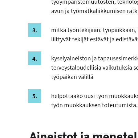
työympäristömuutosten, teknologia
avun ja työmatkaliikkumisen ratk
mitkä työntekijään, työpaikkaan,
liittyvät tekijät estävät ja edist
kyselyaineiston ja tapausesimer
terveystaloudellisia vaikutuksia s
työpaikan välillä
helpottaako uusi työn muokkaukse
työn muokkauksen toteutumista.
Aineistot ja menete