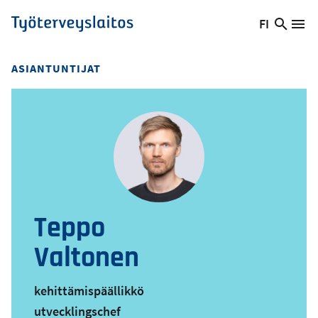
Hyppää
FI
Hae
Vaihda
Va
Työterveyslaitos
pääsisältöön
sivust
kieltä,
nykyinen
ASIANTUNTIJAT
kieli:
Teppo
Valtonen
kehittämispäällikkö
utvecklingschef