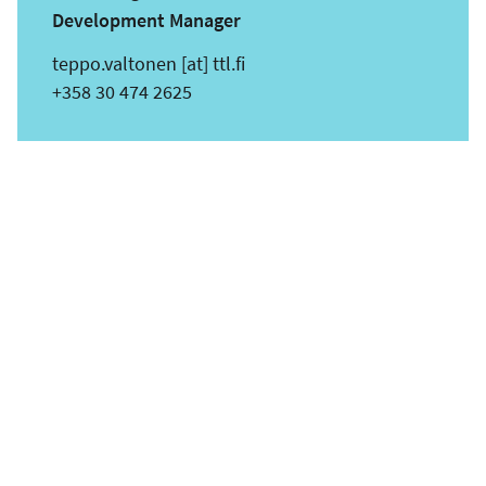
Development Manager
s
teppo.valtonen
[at]
ttl.fi
ä
Puhelin
+358 30 474 2625
h
k
ö
p
o
s
t
i
o
s
o
i
t