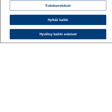
Evästeasetukset
Hylkää kaikki
Hyväksy kaikki evästeet
Työterveyslaitos
PL 40
00032 TYÖTERVEYSLAITOS
Puhelin: 030 474 1 (pvm/mpm)
Yhteystiedot
Laskutustiedot