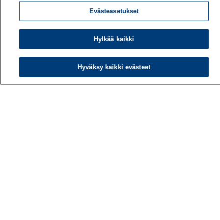
Evästeasetukset
Hylkää kaikki
Hyväksy kaikki evästeet
Työterveyslaitos
PL 40
00032 TYÖTERVEYSLAITOS
Puhelin: 030 474 1 (pvm/mpm)
Yhteystiedot
Laskutustiedot