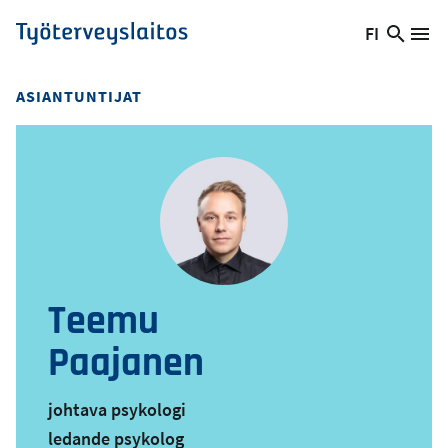
Hyppää
FI
Hae
Vaihda
Va
Työterveyslaitos
pääsisältöön
sivust
kieltä,
nykyinen
ASIANTUNTIJAT
kieli:
Teemu
Paajanen
johtava psykologi
ledande psykolog