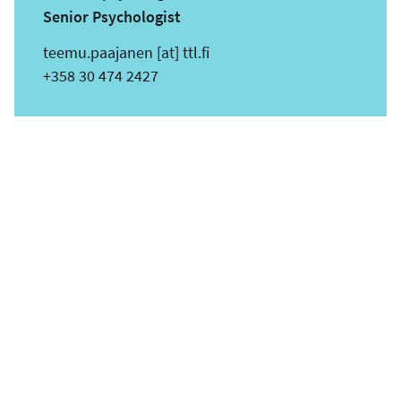
Senior Psychologist
s
teemu.paajanen
[at]
ttl.fi
ä
Puhelin
+358 30 474 2427
h
k
ö
p
o
s
t
i
o
s
o
i
t