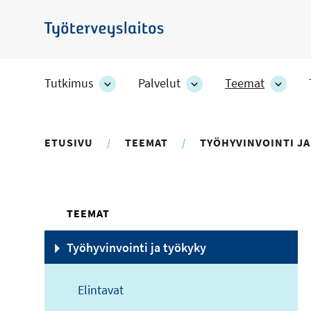
Hyppää
pääsisältöön
Työterveyslaitos
Tutkimus
Palvelut
Teemat
Tutkimus
Palvelut
Teem
-
-
-
osion
osion
osion
alakohteet
alakohteet
alako
ETUSIVU
TEEMAT
TYÖHYVINVOINTI JA
TEEMAT
Työhyvinvointi ja työkyky
Elintavat