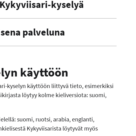
Kykyviisari-kyselyä
isena palveluna
elyn käyttöön
ri-kyselyn käyttöön liittyvä tieto, esimerkiksi
ikirjasta löytyy kolme kieliversiota: suomi,
lellä: suomi, ruotsi, arabia, englanti,
nkielisestä Kykyviisarista löytyvät myös