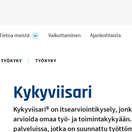
Tietoa meistä
Vaikuttaminen
Ajankohtaista
at
Tietoa
meistä
-
hteet
osion
 TYÖKYKY
TYÖKYKY
alakohteet
Kykyviisari
Kykyviisari® on itsearviointikysely, jon
arvioida omaa työ- ja toimintakykyään
palveluissa, jotka on suunnattu työttö