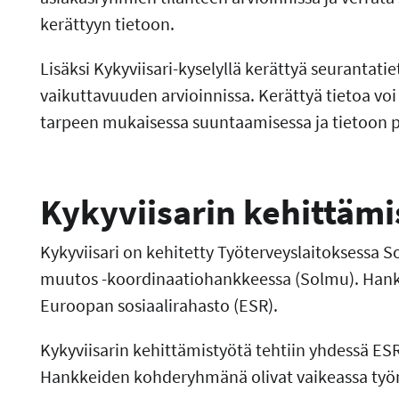
kerättyyn tietoon.
Lisäksi Kykyviisari-kyselyllä kerättyä seurantati
vaikuttavuuden arvioinnissa. Kerättyä tietoa vo
tarpeen mukaisessa suuntaamisessa ja tietoon 
Kykyviisarin kehittämi
Kykyviisari on kehitetty Työterveyslaitoksessa So
muutos -koordinaatiohankkeessa (Solmu). Hanke t
Euroopan sosiaalirahasto (ESR).
Kykyviisarin kehittämistyötä tehtiin yhdessä ES
Hankkeiden kohderyhmänä olivat vaikeassa työm