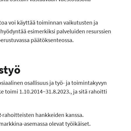
etoa voi käyttää toiminnan vaikutusten ja
i hyödyntää esimerkiksi palveluiden resurssien
perustuvassa päätöksenteossa.
styö
siaalinen osallisuus ja työ- ja toimintakyvyn
oimi 1.10.2014−31.8.2023., ja sitä rahoitti
R-rahoitteisten hankkeiden kanssa.
arkkina-asemassa olevat työikäiset.