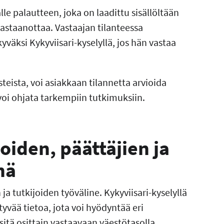
lle palautteen, joka on laadittu sisällöltään
 vastaanottaa. Vastaajan tilanteessa
väksi Kykyviisari-kyselyllä, jos hän vastaa
teista, voi asiakkaan tilannetta arvioida
 voi ohjata tarkempiin tutkimuksiin.
oiden, päättäjien ja
nä
ja tutkijoiden työväline. Kykyviisari-kyselyllä
tyvää tietoa, jota voi hyödyntää eri
sitä osittain vastaavaan väestötasolla