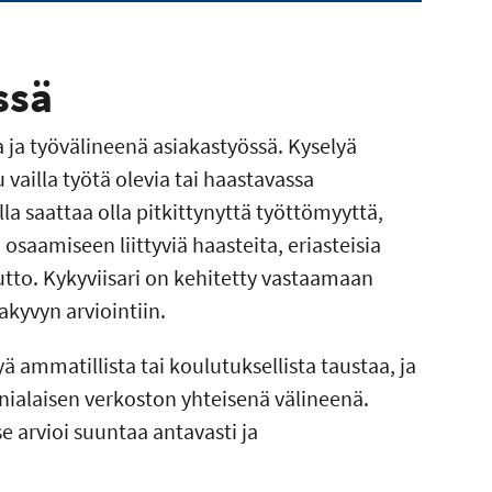
ssä
a ja työvälineenä asiakastyössä. Kyselyä
 vailla työtä olevia tai haastavassa
a saattaa olla pitkittynyttä työttömyyttä,
osaamiseen liittyviä haasteita, eriasteisia
o. Kykyviisari on kehitetty vastaamaan
takyvyn arviointiin.
ä ammatillista tai koulutuksellista taustaa, ja
nialaisen verkoston yhteisenä välineenä.
e arvioi suuntaa antavasti ja