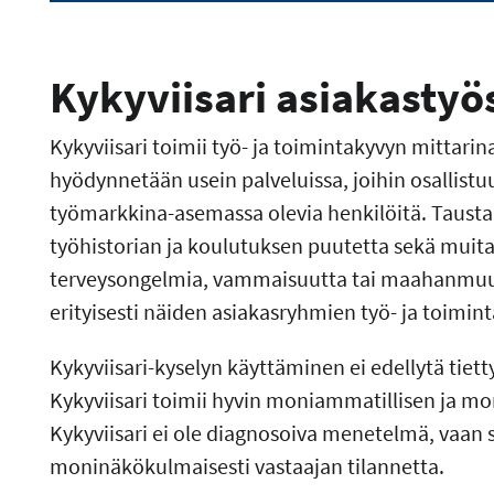
Kykyviisari asiakastyö
Kykyviisari toimii työ- ja toimintakyvyn mittarin
hyödynnetään usein palveluissa, joihin osallistuu
työmarkkina-asemassa olevia henkilöitä. Taustall
työhistorian ja koulutuksen puutetta sekä muita 
terveysongelmia, vammaisuutta tai maahanmuutt
erityisesti näiden asiakasryhmien työ- ja toimin
Kykyviisari-kyselyn käyttäminen ei edellytä tietty
Kykyviisari toimii hyvin moniammatillisen ja mo
Kykyviisari ei ole diagnosoiva menetelmä, vaan s
moninäkökulmaisesti vastaajan tilannetta.