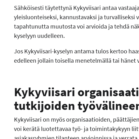
Sähköisesti täytettynä Kykyviisari antaa vastaaja
yleisluonteiseksi, kannustavaksi ja turvalliseksi
tapahtunutta muutosta voi arvioida ja tehdä näky
kyselyyn uudelleen.
Jos Kykyviisari-kyselyn antama tulos kertoo haas
edelleen jollain toisella menetelmällä tai hänet
Kykyviisari organisaati
tutkijoiden työvälinee
Kykyviisari on myös organisaatioiden, päättäjien 
voi kerätä luotettavaa työ- ja toimintakykyyn liit
asiakasryhmien tilanteen arvioinnissa ja verrata 