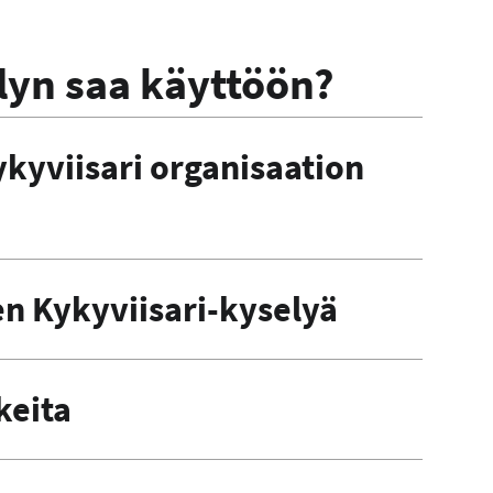
lyn saa käyttöön?
kyviisari organisaation
n Kykyviisari-kyselyä
keita