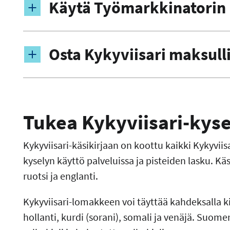
Käytä Työmarkkinatorin 
Osta Kykyviisari maksull
Tukea Kykyviisari-kys
Kykyviisari-käsikirjaan on koottu kaikki Kykyviisa
kyselyn käyttö palveluissa ja pisteiden lasku. Käs
ruotsi ja englanti.
Kykyviisari-lomakkeen voi täyttää kahdeksalla kie
hollanti, kurdi (sorani), somali ja venäjä. Suome