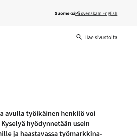
Suomeksi
På svenska
In English
Hae sivustolta
ka avulla työikäinen henkilö voi
. Kyselyä hyödynnetään usein
mille ja haastavassa työmarkkina-