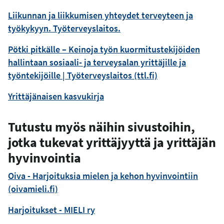
Liikunnan ja liikkumisen yhteydet terveyteen ja
työkykyyn. Työterveyslaitos.
Pötki pitkälle – Keinoja työn kuormitustekijöiden
hallintaan sosiaali- ja terveysalan yrittäjille ja
työntekijöille | Työterveyslaitos (ttl.fi)
Yrittäjänaisen kasvukirja
Tutustu myös näihin sivustoihin,
jotka tukevat yrittäjyyttä ja yrittäjän
hyvinvointia
Oiva - Harjoituksia mielen ja kehon hyvinvointiin
(oivamieli.fi)
Harjoitukset - MIELI ry