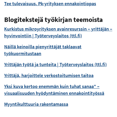
Tee tulevaisuus. Pk-yrityksen ennakointiopas
Blogitekstejä työkirjan teemoista
Kurkistus mikroyrityksen avainresurssin – yrittäjän –
hyvinvointiin | Työterveyslaitos (ttl.fi)
Näillä keinoilla pienyrittäjät taklaavat
työkuormitustaan
Yrittäjän työtä ja tunteita | Työterveyslaitos (ttl.fi)
Yrittäjä, harjoittele verkostoitumisen taitoa
Yksi kuva kertoo enemmän kuin tuhat sanaa" –
visuaalisuuden hyödyntäminen ennakointityössä
Myyntikulttuuria rakentamassa