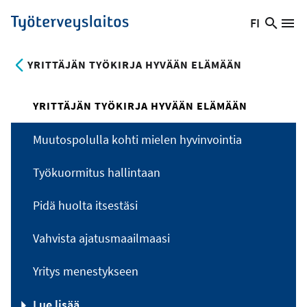
Hyppää
FI
Hae
Vaihda
Va
Työterveyslaitos
pääsisältöön
sivust
kieltä,
nykyinen
YRITTÄJÄN TYÖKIRJA HYVÄÄN ELÄMÄÄN
kieli:
YRITTÄJÄN TYÖKIRJA HYVÄÄN ELÄMÄÄN
Muutospolulla kohti mielen hyvinvointia
Työkuormitus hallintaan
Pidä huolta itsestäsi
Vahvista ajatusmaailmaasi
Yritys menestykseen
Lue lisää