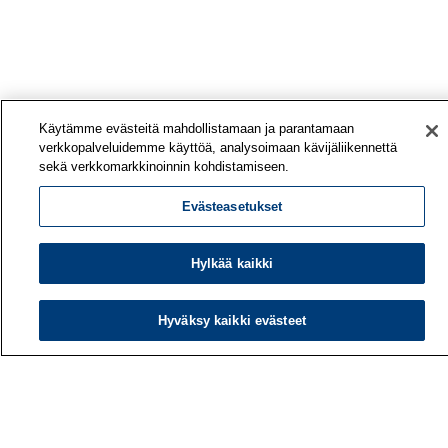
Käytämme evästeitä mahdollistamaan ja parantamaan
verkkopalveluidemme käyttöä, analysoimaan kävijäliikennettä
sekä verkkomarkkinoinnin kohdistamiseen.
Evästeasetukset
Hylkää kaikki
Hyväksy kaikki evästeet
Työterveyslaitos