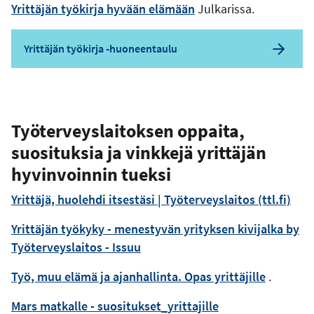
Yrittäjän työkirja hyvään elämään
Julkarissa.
Yrittäjän työkirja -huoneentaulu
Työterveyslaitoksen oppaita,
suosituksia ja vinkkejä yrittäjän
hyvinvoinnin tueksi
Yrittäjä, huolehdi itsestäsi | Työterveyslaitos (ttl.fi)
Yrittäjän työkyky - menestyvän yrityksen kivijalka by
Työterveyslaitos - Issuu
Työ, muu elämä ja ajanhallinta. Opas yrittäjille
.
Mars matkalle - suositukset_yrittajille