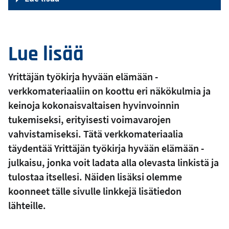
Lue lisää
Yrittäjän työkirja hyvään elämään -
verkkomateriaaliin on koottu eri näkökulmia ja
keinoja kokonaisvaltaisen hyvinvoinnin
tukemiseksi, erityisesti voimavarojen
vahvistamiseksi. Tätä verkkomateriaalia
täydentää Yrittäjän työkirja hyvään elämään -
julkaisu, jonka voit ladata alla olevasta linkistä ja
tulostaa itsellesi. Näiden lisäksi olemme
koonneet tälle sivulle linkkejä lisätiedon
lähteille.